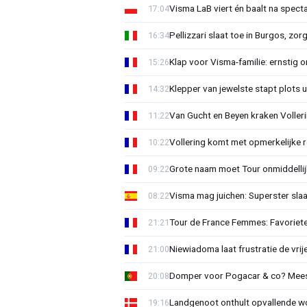
Visma LaB viert én baalt na spect
17:04
Pellizzari slaat toe in Burgos, zor
16:34
Klap voor Visma-familie: ernstig o
15:26
Klepper van jewelste stapt plots 
14:32
Van Gucht en Beyen kraken Voller
11:22
Vollering komt met opmerkelijke 
10:22
Grote naam moet Tour onmiddellijk
09:22
Visma mag juichen: Superster slaa
08:22
Tour de France Femmes: Favorieten
21:21
Niewiadoma laat frustratie de vrij
21:00
Domper voor Pogacar & co? Mee
20:08
Landgenoot onthult opvallende w
19:16