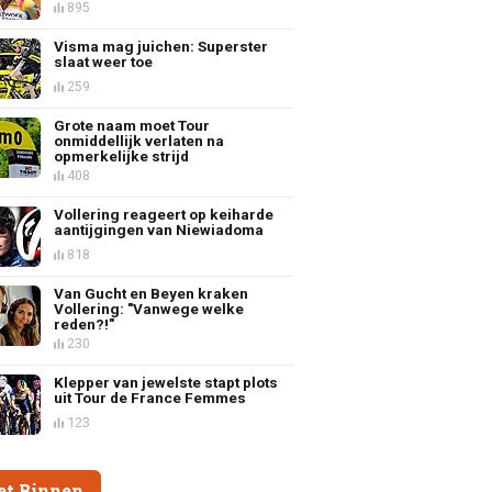
895
Visma mag juichen: Superster
slaat weer toe
259
Grote naam moet Tour
onmiddellijk verlaten na
opmerkelijke strijd
408
Vollering reageert op keiharde
aantijgingen van Niewiadoma
818
Van Gucht en Beyen kraken
Vollering: "Vanwege welke
reden?!"
230
Klepper van jewelste stapt plots
uit Tour de France Femmes
123
et Binnen