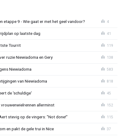
n etappe 9 - Wie gaat er met het geel vandoor?
4
ijdplan op laatste dag
41
tste Tourrit
119
over ruzie Niewiadoma en Gery
138
jegens Niewiadoma
583
antijgingen van Niewiadoma
818
rt de 'schuldige'
45
t vrouwenwielrennen allerminst
152
ert stevig op de vingers: "Not done!"
115
om en pakt de gele trui in Nice
37