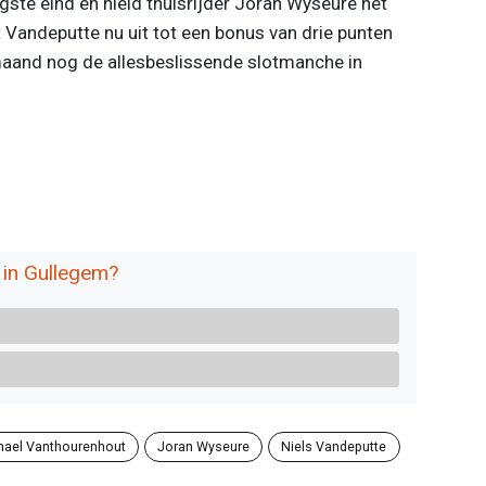
gste eind en hield thuisrijder Joran Wyseure net
t Vandeputte nu uit tot een bonus van drie punten
aand nog de allesbeslissende slotmanche in
 in Gullegem?
hael Vanthourenhout
Joran Wyseure
Niels Vandeputte