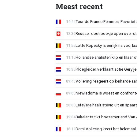
Meest recent
Tour de France Femmes: Favoriete
14:44
Reusser doet boekje open over str
12:30
Lotte Kopecky is eerlijk na voorlaa
11:55
Hollandse analisten klip en klaar 
11:10
Ploegleider verklaart actie Gery 
10:30
Vollering reageert op keiharde a
09:45
Niewiadoma is woest en confrontee
09:00
Lefevere haalt stevig uit en spaar
20:00
Bakelants tikt boezemvriend Van A
19:04
Demi Vollering keert het helemaal 
18:11