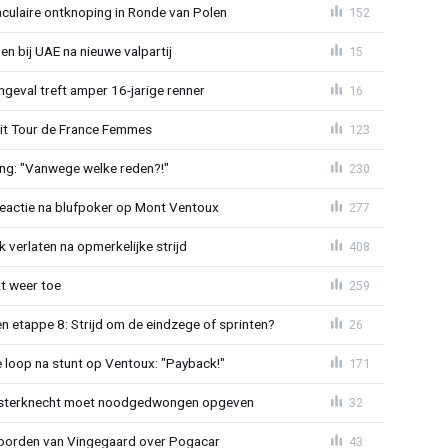
aculaire ontknoping in Ronde van Polen
152
gen bij UAE na nieuwe valpartij
15
ngeval treft amper 16-jarige renner
16
uit Tour de France Femmes
123
ing: "Vanwege welke reden?!"
230
reactie na blufpoker op Mont Ventoux
277
 verlaten na opmerkelijke strijd
408
t weer toe
259
 etappe 8: Strijd om de eindzege of sprinten?
26
e loop na stunt op Ventoux: "Payback!"
171
sterknecht moet noodgedwongen opgeven
32
oorden van Vingegaard over Pogacar
43