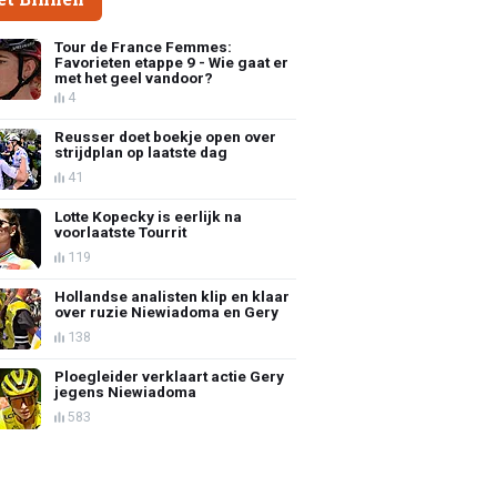
Tour de France Femmes:
Favorieten etappe 9 - Wie gaat er
met het geel vandoor?
4
Reusser doet boekje open over
strijdplan op laatste dag
41
Lotte Kopecky is eerlijk na
voorlaatste Tourrit
119
Hollandse analisten klip en klaar
over ruzie Niewiadoma en Gery
138
Ploegleider verklaart actie Gery
jegens Niewiadoma
583