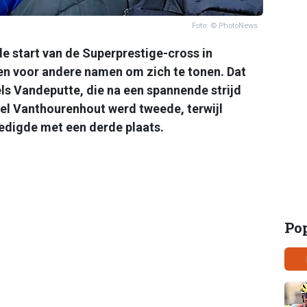
Foto: © PhotoNews
e start van de Superprestige-cross in
en voor andere namen om zich te tonen. Dat
ls Vandeputte, die na een spannende strijd
ael Vanthourenhout werd tweede, terwijl
edigde met een derde plaats.
Po