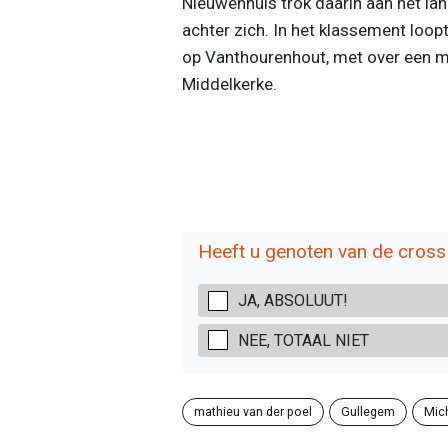
Nieuwenhuis trok daarin aan het lan
achter zich. In het klassement loop
op Vanthourenhout, met over een m
Middelkerke.
Heeft u genoten van de cross
JA, ABSOLUUT!
NEE, TOTAAL NIET
mathieu van der poel
Gullegem
Mic