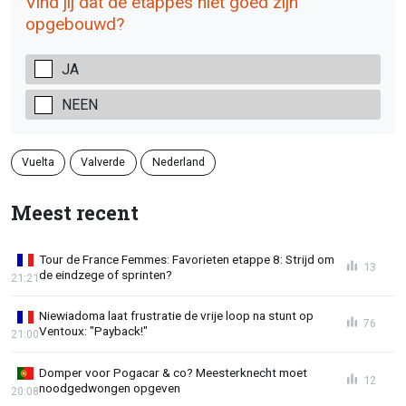
Vind jij dat de etappes niet goed zijn
opgebouwd?
JA
NEEN
Vuelta
Valverde
Nederland
Meest recent
Tour de France Femmes: Favorieten etappe 8: Strijd om
13
de eindzege of sprinten?
21:21
Niewiadoma laat frustratie de vrije loop na stunt op
76
Ventoux: "Payback!"
21:00
Domper voor Pogacar & co? Meesterknecht moet
12
noodgedwongen opgeven
20:08