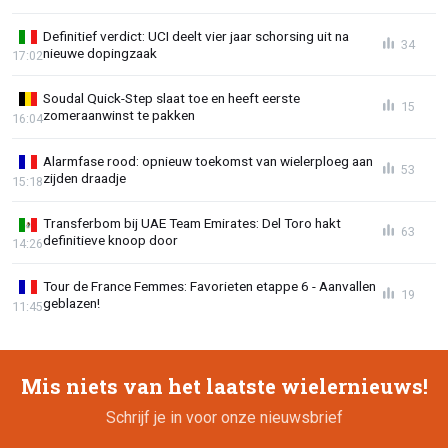
Definitief verdict: UCI deelt vier jaar schorsing uit na
34
nieuwe dopingzaak
17:02
Soudal Quick-Step slaat toe en heeft eerste
15
zomeraanwinst te pakken
16:04
Alarmfase rood: opnieuw toekomst van wielerploeg aan
53
zijden draadje
15:18
Transferbom bij UAE Team Emirates: Del Toro hakt
63
definitieve knoop door
14:26
Tour de France Femmes: Favorieten etappe 6 - Aanvallen
19
geblazen!
11:45
Mis niets van het laatste wielernieuws!
Schrijf je in voor onze nieuwsbrief