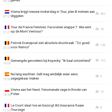
08:44
Visma krijgt nieuwe mokerslag in Tour, plan B meteen aan
432
diggelen
07:57
Tour de France Femmes: Favorieten etappe 7: Wie wint
18
op de Mont Ventoux?
21:21
Patrick Evenepoel ziet absolute doorbraak: "Zo goed
146
voor Remco"
20:33
Gemengde gevoelens bij Kopecky: "Ik baal ontzettend"
152
19:59
Na lang wachten: Gall mag eindelijk weer eens
6
zegegebaar maken
19:33
Visma aan het feest: Fenomenale zege in Ronde van
10
Polen
18:33
Le Court slaat toe en bezorgt AG Insurance fraaie
8
Tourzege
17:54