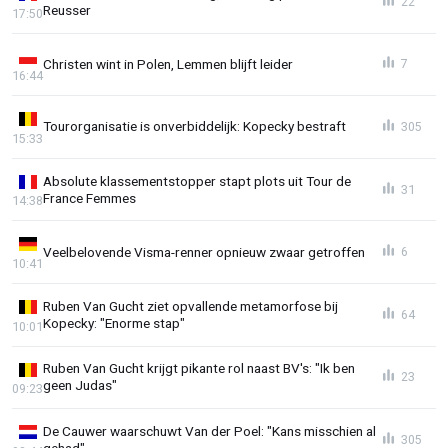
22
Reusser
17:50
Christen wint in Polen, Lemmen blijft leider
7
16:44
Tourorganisatie is onverbiddelijk: Kopecky bestraft
305
15:33
Absolute klassementstopper stapt plots uit Tour de
31
France Femmes
14:38
Veelbelovende Visma-renner opnieuw zwaar getroffen
6
10:41
Ruben Van Gucht ziet opvallende metamorfose bij
64
Kopecky: "Enorme stap"
10:01
Ruben Van Gucht krijgt pikante rol naast BV's: "Ik ben
23
geen Judas"
09:23
De Cauwer waarschuwt Van der Poel: "Kans misschien al
305
gehad"