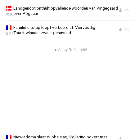
Landgenoot onthult opvallende woorden van Vingegaard
19
over Pogacar
19:16
Familie-uitstap loopt verkeerd af: Viervoudig
59
Tourritwinnaar zwaar gehavend
18:24
▼ Ad by Refinery89
Niewiadoma slaat dubbelslag, Vollering pokert met