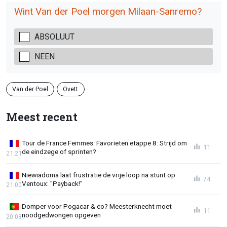
Wint Van der Poel morgen Milaan-Sanremo?
ABSOLUUT
NEEN
Van der Poel
Ovett
Meest recent
Tour de France Femmes: Favorieten etappe 8: Strijd om
11
de eindzege of sprinten?
21:21
Niewiadoma laat frustratie de vrije loop na stunt op
74
Ventoux: "Payback!"
21:00
Domper voor Pogacar & co? Meesterknecht moet
11
noodgedwongen opgeven
20:08