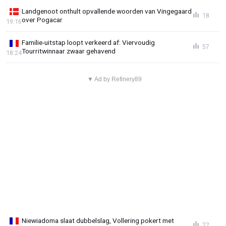
Landgenoot onthult opvallende woorden van Vingegaard
18
over Pogacar
19:16
Familie-uitstap loopt verkeerd af: Viervoudig
57
Tourritwinnaar zwaar gehavend
18:24
▼ Ad by Refinery89
Niewiadoma slaat dubbelslag, Vollering pokert met
22