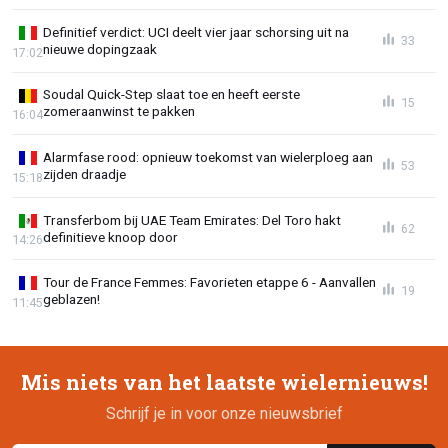
Definitief verdict: UCI deelt vier jaar schorsing uit na
33
nieuwe dopingzaak
17:02
Soudal Quick-Step slaat toe en heeft eerste
15
zomeraanwinst te pakken
16:04
Alarmfase rood: opnieuw toekomst van wielerploeg aan
53
zijden draadje
15:18
Transferbom bij UAE Team Emirates: Del Toro hakt
62
definitieve knoop door
14:26
Tour de France Femmes: Favorieten etappe 6 - Aanvallen
19
geblazen!
11:45
Mis niets van het laatste wielernieuws!
Schrijf je in voor onze nieuwsbrief