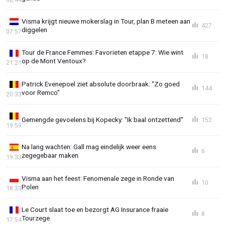
Visma krijgt nieuwe mokerslag in Tour, plan B meteen aan
427
diggelen
07:57
Tour de France Femmes: Favorieten etappe 7: Wie wint
18
op de Mont Ventoux?
21:21
Patrick Evenepoel ziet absolute doorbraak: "Zo goed
144
voor Remco"
20:33
Gemengde gevoelens bij Kopecky: "Ik baal ontzettend"
152
19:59
Na lang wachten: Gall mag eindelijk weer eens
6
zegegebaar maken
19:33
Visma aan het feest: Fenomenale zege in Ronde van
10
Polen
18:33
Le Court slaat toe en bezorgt AG Insurance fraaie
8
Tourzege
17:54