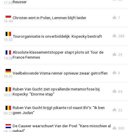
Reusser
17:50
Christen wint in Polen, Lemmen blijft leider
7
16:44
Tourorganisatie is onverbiddelijk: Kopecky bestraft
288
15:33
Absolute klassementstopper stapt plots uit Tour de
29
France Femmes
14:38
Veelbelovende Visma-renner opnieuw zwaar getroffen
6
10:41
Ruben Van Gucht ziet opvallende metamorfose bij
64
Kopecky: "Enorme stap"
10:01
Ruben Van Gucht krijgt pikante rol naast BV's: "Ik ben
22
geen Judas"
09:23
De Cauwer waarschuwt Van der Poel: "Kans misschien al
300
gehad"
08:44