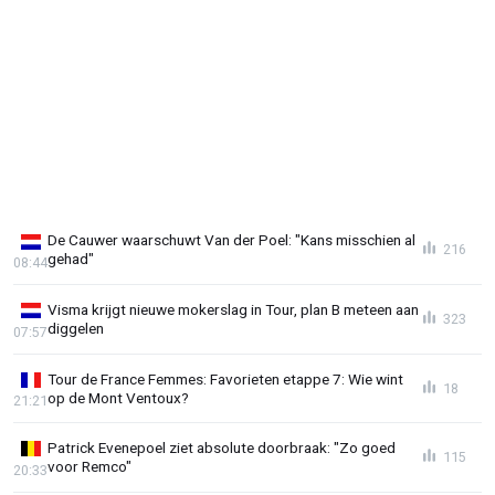
De Cauwer waarschuwt Van der Poel: "Kans misschien al
216
gehad"
08:44
Visma krijgt nieuwe mokerslag in Tour, plan B meteen aan
323
diggelen
07:57
Tour de France Femmes: Favorieten etappe 7: Wie wint
18
op de Mont Ventoux?
21:21
Patrick Evenepoel ziet absolute doorbraak: "Zo goed
115
voor Remco"
20:33