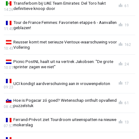
Transferbom bij UAE Team Emirates: Del Toro hakt
61
definitieve knoop door
14:26
Tour de France Femmes: Favorieten etappe 6 - Aanvallen
19
geblazen!
11:45
Reusser komt met serieuze Ventoux-waarschuwing voor
162
Vollering
10:43
Picnic PostNL haalt uit na vertrek Jakobsen: "De grote
24
sprinter zagen we niet"
10:01
UCI kondigt aardverschuiving aan in vrouwenpeloton
17
09:23
Hoe is Pogacar zó goed? Wetenschap onthult opvallend
61
puzzelstuk
08:42
Ferrand-Prévot ziet Tourdroom uiteenspatten na nieuwe
13
mokerslag
07:57