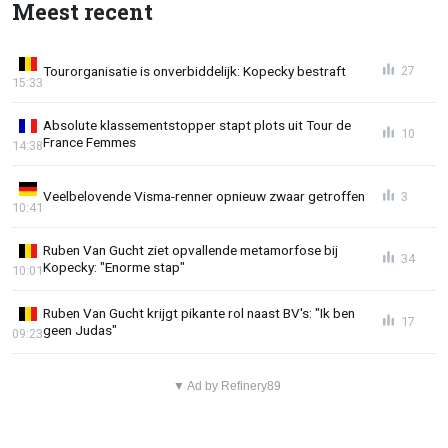
Meest recent
Tourorganisatie is onverbiddelijk: Kopecky bestraft
27
15:33
Absolute klassementstopper stapt plots uit Tour de
10
France Femmes
14:38
Veelbelovende Visma-renner opnieuw zwaar getroffen
3
10:41
Ruben Van Gucht ziet opvallende metamorfose bij
34
Kopecky: "Enorme stap"
10:01
Ruben Van Gucht krijgt pikante rol naast BV's: "Ik ben
17
geen Judas"
09:23
▼ Ad by Refinery89