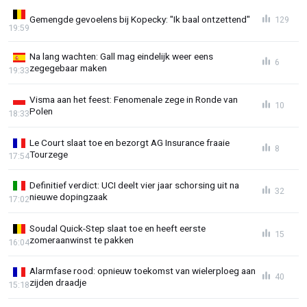
Gemengde gevoelens bij Kopecky: "Ik baal ontzettend"
129
19:59
Na lang wachten: Gall mag eindelijk weer eens
6
zegegebaar maken
19:33
Visma aan het feest: Fenomenale zege in Ronde van
10
Polen
18:33
Le Court slaat toe en bezorgt AG Insurance fraaie
8
Tourzege
17:54
Definitief verdict: UCI deelt vier jaar schorsing uit na
32
nieuwe dopingzaak
17:02
Soudal Quick-Step slaat toe en heeft eerste
15
zomeraanwinst te pakken
16:04
Alarmfase rood: opnieuw toekomst van wielerploeg aan
40
zijden draadje
15:18