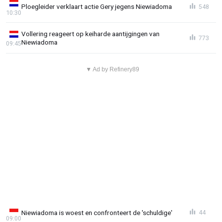
Ploegleider verklaart actie Gery jegens Niewiadoma
548
10:30
Vollering reageert op keiharde aantijgingen van
773
Niewiadoma
09:45
▼ Ad by Refinery89
Niewiadoma is woest en confronteert de 'schuldige'
44
09:00