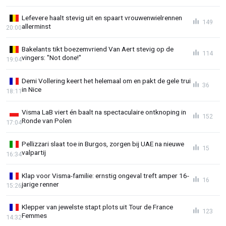
Lefevere haalt stevig uit en spaart vrouwenwielrennen
149
allerminst
20:00
Bakelants tikt boezemvriend Van Aert stevig op de
114
vingers: "Not done!"
19:04
Demi Vollering keert het helemaal om en pakt de gele trui
36
in Nice
18:11
Visma LaB viert én baalt na spectaculaire ontknoping in
152
Ronde van Polen
17:04
Pellizzari slaat toe in Burgos, zorgen bij UAE na nieuwe
15
valpartij
16:34
Klap voor Visma-familie: ernstig ongeval treft amper 16-
16
jarige renner
15:26
Klepper van jewelste stapt plots uit Tour de France
123
Femmes
14:32