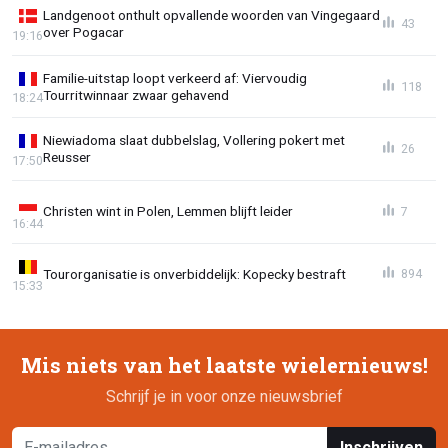
Landgenoot onthult opvallende woorden van Vingegaard
43
over Pogacar
19:16
Familie-uitstap loopt verkeerd af: Viervoudig
118
Tourritwinnaar zwaar gehavend
18:24
Niewiadoma slaat dubbelslag, Vollering pokert met
26
Reusser
17:50
Christen wint in Polen, Lemmen blijft leider
7
16:44
Tourorganisatie is onverbiddelijk: Kopecky bestraft
894
15:33
Mis niets van het laatste wielernieuws!
Schrijf je in voor onze nieuwsbrief
Inschrijven