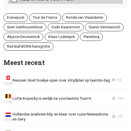
Evenepoel
Tour de France
Ronde van Vlaanderen
Sven Vanthourenhout
Oude Kwaremont
Gianni Vermeersch
Alpecin-Deceuninck
Klaas Lodewyck
Paterberg
Red Bull-BORA-hansgrohe
Meest recent
Reusser doet boekje open over strijdplan op laatste dag
33
12:30
Lotte Kopecky is eerlijk na voorlaatste Tourrit
106
11:55
Hollandse analisten klip en klaar over ruzie Niewiadoma
131
en Gery
11:10