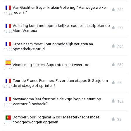
Van Gucht en Beyen kraken Vollering: "Vanwege welke
230
reden?!"
11:22
Vollering komt met opmerkelijke reactie na blufpoker op
277
Mont Ventoux
10:22
Grote naam moet Tour onmiddellijk verlaten na
404
opmerkelijke strijd
09:22
Visma mag juichen: Superster slaat weer toe
259
08:22
Tour de France Femmes: Favorieten etappe 8: Strijd om
26
de eindzege of sprinten?
21:21
Niewiadoma laat frustratie de vrije loop na stunt op
169
Ventoux: "Payback!"
21:00
Domper voor Pogacar & co? Meesterknecht moet
32
noodgedwongen opgeven
20:08