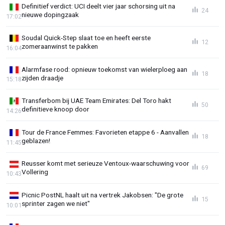
Definitief verdict: UCI deelt vier jaar schorsing uit na
24
nieuwe dopingzaak
17:02
Soudal Quick-Step slaat toe en heeft eerste
12
zomeraanwinst te pakken
16:04
Alarmfase rood: opnieuw toekomst van wielerploeg aan
18
zijden draadje
15:18
Transferbom bij UAE Team Emirates: Del Toro hakt
50
definitieve knoop door
14:26
Tour de France Femmes: Favorieten etappe 6 - Aanvallen
18
geblazen!
11:45
Reusser komt met serieuze Ventoux-waarschuwing voor
69
Vollering
10:43
Picnic PostNL haalt uit na vertrek Jakobsen: "De grote
15
sprinter zagen we niet"
10:01