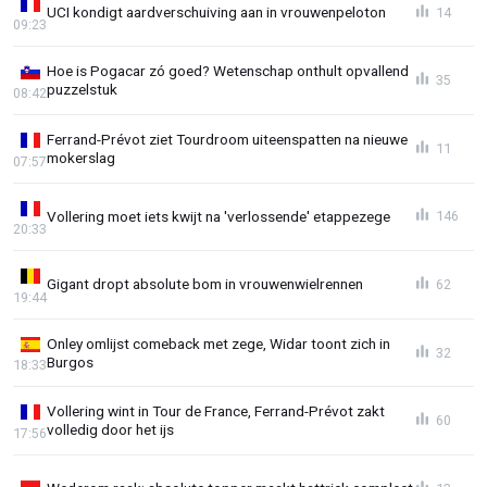
UCI kondigt aardverschuiving aan in vrouwenpeloton
14
09:23
Hoe is Pogacar zó goed? Wetenschap onthult opvallend
35
puzzelstuk
08:42
Ferrand-Prévot ziet Tourdroom uiteenspatten na nieuwe
11
mokerslag
07:57
Vollering moet iets kwijt na 'verlossende' etappezege
146
20:33
Gigant dropt absolute bom in vrouwenwielrennen
62
19:44
Onley omlijst comeback met zege, Widar toont zich in
32
Burgos
18:33
Vollering wint in Tour de France, Ferrand-Prévot zakt
60
volledig door het ijs
17:56