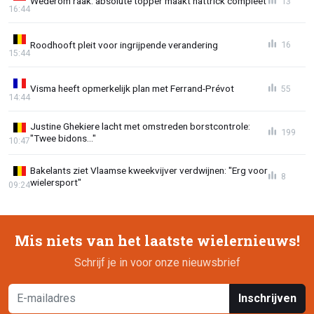
Wederom raak: absolute topper maakt hattrick compleet
13
16:44
Roodhooft pleit voor ingrijpende verandering
16
15:44
Visma heeft opmerkelijk plan met Ferrand-Prévot
55
14:44
Justine Ghekiere lacht met omstreden borstcontrole:
199
"Twee bidons..."
10:47
Bakelants ziet Vlaamse kweekvijver verdwijnen: "Erg voor
8
wielersport"
09:24
Mis niets van het laatste wielernieuws!
Schrijf je in voor onze nieuwsbrief
Inschrijven