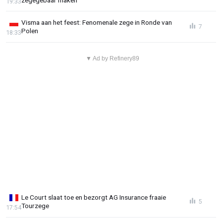
19:33
Visma aan het feest: Fenomenale zege in Ronde van
7
Polen
18:33
▼ Ad by Refinery89
Le Court slaat toe en bezorgt AG Insurance fraaie
5
Tourzege
17:54