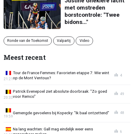
Justine Ghekiere lacht
met omstreden
borstcontrole: "Twee
bidons..."
Ronde van de Toekomst
Valpartij
Video
Meest recent
Tour de France Femmes: Favorieten etappe 7: Wie wint
4
op de Mont Ventoux?
21:21
Patrick Evenepoel ziet absolute doorbraak: "Zo goed
49
voor Remco"
20:33
Gemengde gevoelens bij Kopecky: "Ik baal ontzettend"
48
19:59
Na lang wachten: Gall mag eindelijk weer eens
6
zegegebaar maken