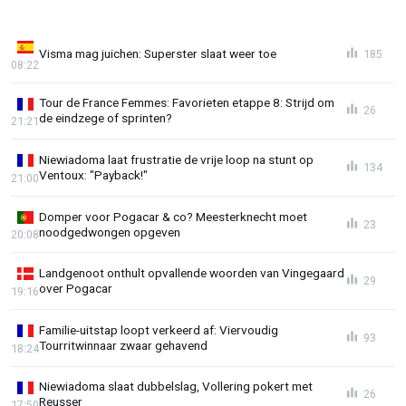
Visma mag juichen: Superster slaat weer toe
185
08:22
Tour de France Femmes: Favorieten etappe 8: Strijd om
26
de eindzege of sprinten?
21:21
Niewiadoma laat frustratie de vrije loop na stunt op
134
Ventoux: "Payback!"
21:00
Domper voor Pogacar & co? Meesterknecht moet
23
noodgedwongen opgeven
20:08
Landgenoot onthult opvallende woorden van Vingegaard
29
over Pogacar
19:16
Familie-uitstap loopt verkeerd af: Viervoudig
93
Tourritwinnaar zwaar gehavend
18:24
Niewiadoma slaat dubbelslag, Vollering pokert met
26
Reusser
17:50