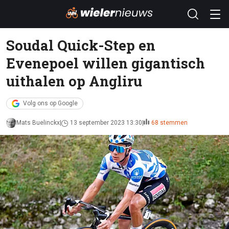
Soudal Quick-Step en
Evenepoel willen gigantisch
uithalen op Angliru
Volg ons op Google
Mats Buelinckx
13 september 2023 13:30
68 stemmen