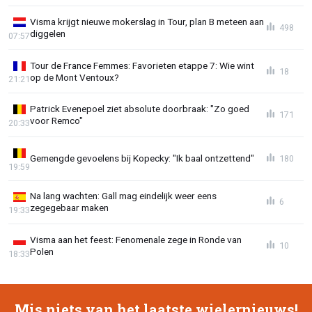
Visma krijgt nieuwe mokerslag in Tour, plan B meteen aan
498
diggelen
07:57
Tour de France Femmes: Favorieten etappe 7: Wie wint
18
op de Mont Ventoux?
21:21
Patrick Evenepoel ziet absolute doorbraak: "Zo goed
171
voor Remco"
20:33
Gemengde gevoelens bij Kopecky: "Ik baal ontzettend"
180
19:59
Na lang wachten: Gall mag eindelijk weer eens
6
zegegebaar maken
19:33
Visma aan het feest: Fenomenale zege in Ronde van
10
Polen
18:33
Mis niets van het laatste wielernieuws!