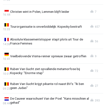
Christen wint in Polen, Lemmen blijft leider
7
16:44
Tourorganisatie is onverbiddelijk: Kopecky bestraft
657
15:33
Absolute klassementstopper stapt plots uit Tour de
56
France Femmes
14:38
Veelbelovende Visma-renner opnieuw zwaar getroffen
9
10:41
Ruben Van Gucht ziet opvallende metamorfose bij
72
Kopecky: "Enorme stap"
10:01
Ruben Van Gucht krijgt pikante rol naast BV's: "Ik ben
27
geen Judas"
09:23
De Cauwer waarschuwt Van der Poel: "Kans misschien al
393
gehad"
08:44