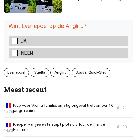
Wint Evenepoel op de Angliru?
JA
NEEN
Evenepoel
Vuelta
Angliru
Soudal Quick-Step
Meest recent
Klap voor Visma-familie: ernstig ongeval treft amper 16-
2
jarige renner
15:26
Klepper van jewelste stapt plots uit Tour de France
30
Femmes
14:32