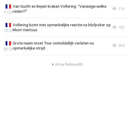
Van Gucht en Beyen kraken Vollering: "Vanwege welke
114
reden?!"
11:22
Vollering komt met opmerkelijke reactie na blufpoker op
183
Mont Ventoux
10:22
Grote naam moet Tour onmiddellijk verlaten na
204
opmerkelijke strijd
09:22
▼ Ad by Refinery89