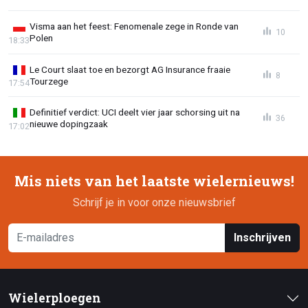
Visma aan het feest: Fenomenale zege in Ronde van
10
Polen
18:33
Le Court slaat toe en bezorgt AG Insurance fraaie
8
Tourzege
17:54
Definitief verdict: UCI deelt vier jaar schorsing uit na
36
nieuwe dopingzaak
17:02
Mis niets van het laatste wielernieuws!
Schrijf je in voor onze nieuwsbrief
Inschrijven
Wielerploegen