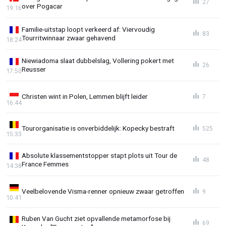
27
over Pogacar
19:16
Familie-uitstap loopt verkeerd af: Viervoudig
83
Tourritwinnaar zwaar gehavend
18:24
Niewiadoma slaat dubbelslag, Vollering pokert met
26
Reusser
17:50
Christen wint in Polen, Lemmen blijft leider
7
16:44
Tourorganisatie is onverbiddelijk: Kopecky bestraft
525
15:33
Absolute klassementstopper stapt plots uit Tour de
48
France Femmes
14:38
Veelbelovende Visma-renner opnieuw zwaar getroffen
9
10:41
Ruben Van Gucht ziet opvallende metamorfose bij
69