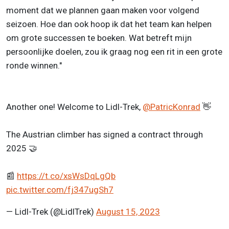
moment dat we plannen gaan maken voor volgend
seizoen. Hoe dan ook hoop ik dat het team kan helpen
om grote successen te boeken. Wat betreft mijn
persoonlijke doelen, zou ik graag nog een rit in een grote
ronde winnen."
Another one! Welcome to Lidl-Trek,
@PatricKonrad
👋
The Austrian climber has signed a contract through
2025 🤝
📰
https://t.co/xsWsDqLgQb
pic.twitter.com/fj347ugSh7
— Lidl-Trek (@LidlTrek)
August 15, 2023