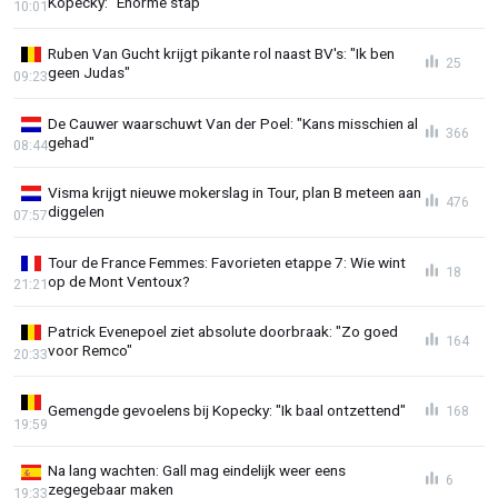
Kopecky: "Enorme stap"
10:01
Ruben Van Gucht krijgt pikante rol naast BV's: "Ik ben
25
geen Judas"
09:23
De Cauwer waarschuwt Van der Poel: "Kans misschien al
366
gehad"
08:44
Visma krijgt nieuwe mokerslag in Tour, plan B meteen aan
476
diggelen
07:57
Tour de France Femmes: Favorieten etappe 7: Wie wint
18
op de Mont Ventoux?
21:21
Patrick Evenepoel ziet absolute doorbraak: "Zo goed
164
voor Remco"
20:33
Gemengde gevoelens bij Kopecky: "Ik baal ontzettend"
168
19:59
Na lang wachten: Gall mag eindelijk weer eens
6
zegegebaar maken
19:33