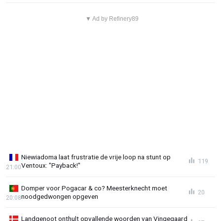
▼ Ad by Refinery89
Niewiadoma laat frustratie de vrije loop na stunt op
119
Ventoux: "Payback!"
21:00
Domper voor Pogacar & co? Meesterknecht moet
20
noodgedwongen opgeven
20:08
Landgenoot onthult opvallende woorden van Vingegaard