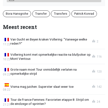
Bora Hansgrohe
Transfer
Transfers
Patrick Konrad
Meest recent
Van Gucht en Beyen kraken Vollering: "Vanwege welke
2
reden?!"
11:22
Vollering komt met opmerkelijke reactie na blufpoker op
116
Mont Ventoux
10:22
Grote naam moet Tour onmiddellijk verlaten na
120
opmerkelijke strijd
09:22
Visma mag juichen: Superster slaat weer toe
142
08:22
Tour de France Femmes: Favorieten etappe 8: Strijd om
24
de eindzege of sprinten?
21:21