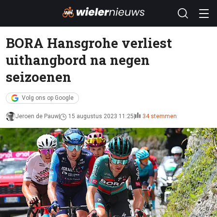
BORA Hansgrohe verliest
uithangbord na negen
seizoenen
Volg ons op Google
Jeroen de Pauw
15 augustus 2023 11:25
34 stemmen