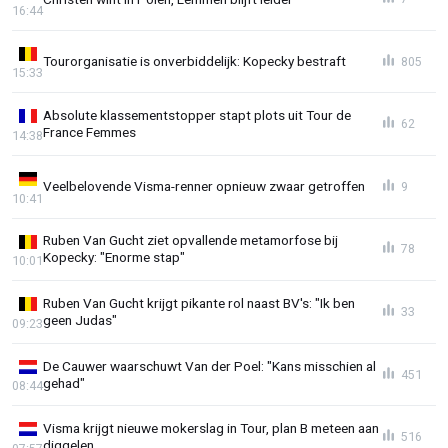
16:44
Tourorganisatie is onverbiddelijk: Kopecky bestraft
805
15:33
Absolute klassementstopper stapt plots uit Tour de
62
France Femmes
14:38
Veelbelovende Visma-renner opnieuw zwaar getroffen
9
10:41
Ruben Van Gucht ziet opvallende metamorfose bij
78
Kopecky: "Enorme stap"
10:01
Ruben Van Gucht krijgt pikante rol naast BV's: "Ik ben
33
geen Judas"
09:23
De Cauwer waarschuwt Van der Poel: "Kans misschien al
451
gehad"
08:44
Visma krijgt nieuwe mokerslag in Tour, plan B meteen aan
516
diggelen