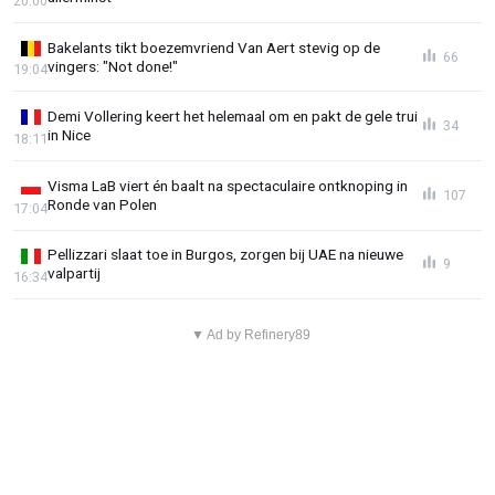
20:00
Bakelants tikt boezemvriend Van Aert stevig op de
66
vingers: "Not done!"
19:04
Demi Vollering keert het helemaal om en pakt de gele trui
34
in Nice
18:11
Visma LaB viert én baalt na spectaculaire ontknoping in
107
Ronde van Polen
17:04
Pellizzari slaat toe in Burgos, zorgen bij UAE na nieuwe
9
valpartij
16:34
▼ Ad by Refinery89