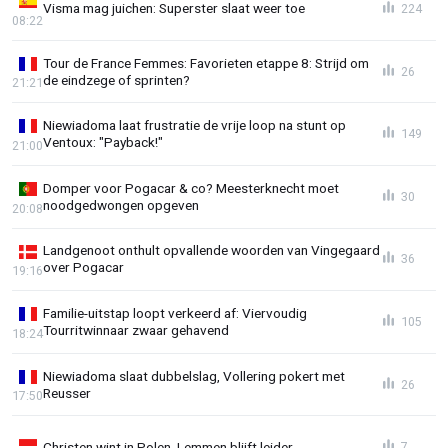
Visma mag juichen: Superster slaat weer toe
224
08:22
Tour de France Femmes: Favorieten etappe 8: Strijd om
26
de eindzege of sprinten?
21:21
Niewiadoma laat frustratie de vrije loop na stunt op
149
Ventoux: "Payback!"
21:00
Domper voor Pogacar & co? Meesterknecht moet
30
noodgedwongen opgeven
20:08
Landgenoot onthult opvallende woorden van Vingegaard
36
over Pogacar
19:16
Familie-uitstap loopt verkeerd af: Viervoudig
105
Tourritwinnaar zwaar gehavend
18:24
Niewiadoma slaat dubbelslag, Vollering pokert met
26
Reusser
17:50
Christen wint in Polen, Lemmen blijft leider
7