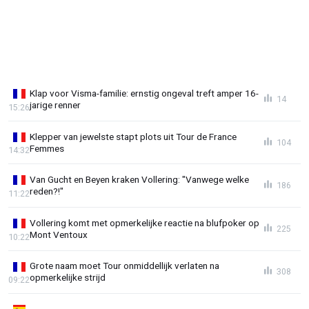
Klap voor Visma-familie: ernstig ongeval treft amper 16-
14
jarige renner
15:26
Klepper van jewelste stapt plots uit Tour de France
104
Femmes
14:32
Van Gucht en Beyen kraken Vollering: "Vanwege welke
186
reden?!"
11:22
Vollering komt met opmerkelijke reactie na blufpoker op
225
Mont Ventoux
10:22
Grote naam moet Tour onmiddellijk verlaten na
308
opmerkelijke strijd
09:22