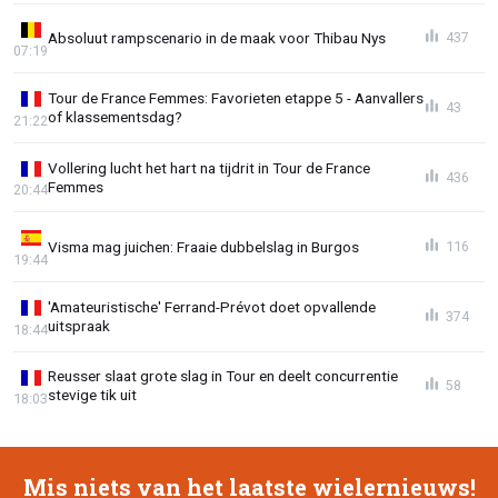
Absoluut rampscenario in de maak voor Thibau Nys
437
07:19
Tour de France Femmes: Favorieten etappe 5 - Aanvallers
43
of klassementsdag?
21:22
Vollering lucht het hart na tijdrit in Tour de France
436
Femmes
20:44
Visma mag juichen: Fraaie dubbelslag in Burgos
116
19:44
'Amateuristische' Ferrand-Prévot doet opvallende
374
uitspraak
18:44
Reusser slaat grote slag in Tour en deelt concurrentie
58
stevige tik uit
18:03
Mis niets van het laatste wielernieuws!