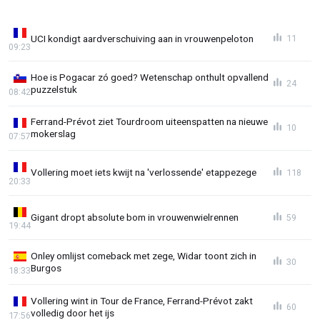
UCI kondigt aardverschuiving aan in vrouwenpeloton
11
09:23
Hoe is Pogacar zó goed? Wetenschap onthult opvallend
24
puzzelstuk
08:42
Ferrand-Prévot ziet Tourdroom uiteenspatten na nieuwe
10
mokerslag
07:57
Vollering moet iets kwijt na 'verlossende' etappezege
118
20:33
Gigant dropt absolute bom in vrouwenwielrennen
59
19:44
Onley omlijst comeback met zege, Widar toont zich in
30
Burgos
18:33
Vollering wint in Tour de France, Ferrand-Prévot zakt
60
volledig door het ijs
17:56