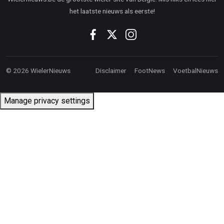
het laatste nieuws als eerste!
© 2026 WielerNieuws
Disclaimer
FootNews
VoetbalNieuws
Manage privacy settings