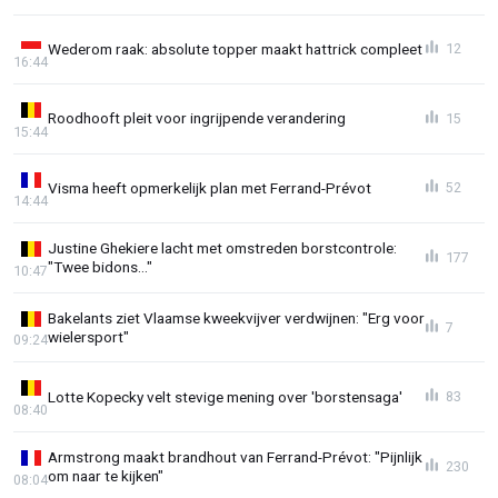
Wederom raak: absolute topper maakt hattrick compleet
12
16:44
Roodhooft pleit voor ingrijpende verandering
15
15:44
Visma heeft opmerkelijk plan met Ferrand-Prévot
52
14:44
Justine Ghekiere lacht met omstreden borstcontrole:
177
"Twee bidons..."
10:47
Bakelants ziet Vlaamse kweekvijver verdwijnen: "Erg voor
7
wielersport"
09:24
Lotte Kopecky velt stevige mening over 'borstensaga'
83
08:40
Armstrong maakt brandhout van Ferrand-Prévot: "Pijnlijk
230
om naar te kijken"
08:04