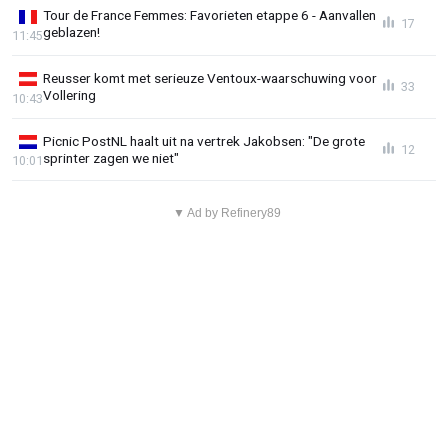
Tour de France Femmes: Favorieten etappe 6 - Aanvallen
17
geblazen!
11:45
Reusser komt met serieuze Ventoux-waarschuwing voor
33
Vollering
10:43
Picnic PostNL haalt uit na vertrek Jakobsen: "De grote
12
sprinter zagen we niet"
10:01
▼ Ad by Refinery89