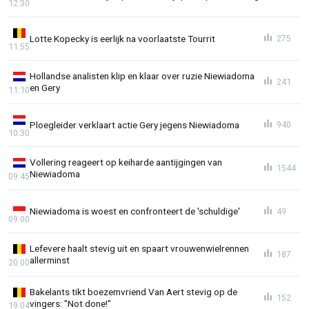
12:30
Lotte Kopecky is eerlijk na voorlaatste Tourrit
275
11:55
Hollandse analisten klip en klaar over ruzie Niewiadoma
241
en Gery
11:10
Ploegleider verklaart actie Gery jegens Niewiadoma
940
10:30
Vollering reageert op keiharde aantijgingen van
1544
Niewiadoma
09:45
Niewiadoma is woest en confronteert de 'schuldige'
49
09:00
Lefevere haalt stevig uit en spaart vrouwenwielrennen
187
allerminst
20:00
Bakelants tikt boezemvriend Van Aert stevig op de
152
vingers: "Not done!"
19:04