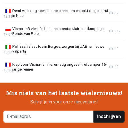
Demi Vollering keert het helemaal om en pakt de gele trui
37
in Nice
18:11
Visma LaB viert én baalt na spectaculaire ontknoping in
162
Ronde van Polen
17:04
Pellizzari slaat toe in Burgos, zorgen bij UAE na nieuwe
19
valpartij
16:34
Klap voor Visma-familie: ernstig ongeval treft amper 16-
19
jarige renner
15:26
Mis niets van het laatste wielernieuws!
Schrijf je in voor onze nieuwsbrief
Inschrijven