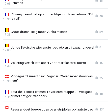
15
Femmes
19:08
Phinney neemt het op voor echtgenoot Niewiadoma: “Dit
40
is vuil"
18:33
Groot drama: Belg moet Vuelta missen
59
17:33
Jonge Belgische wielrenster betrokken bij zwaar ongeval
0
17:03
Vollering vertelt iets apart voor start laatste Tourrit
153
16:33
Vingegaard sneert naar Pogacar: "Word moedeloos van
25
hem"
15:33
Tour de France Femmes: Favorieten etappe 9 - Wie gaat
18
er met het geel vandoor?
14:44
Reusser doet boekje open over strijdplan op laatste dag
131