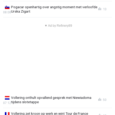
Pogacar openhartig over angstig moment met verloofde
13
Urska Zigart
08:08
▼ Ad by Refinery89
Vollering onthult opvallend gesprek met Niewiadoma
50
tijdens slotetappe
07:12
Vollering zet kroon op werk en wint Tour de France