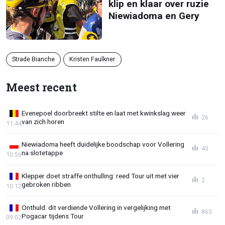
klip en klaar over ruzie
Niewiadoma en Gery
Strade Bianche
Kristen Faulkner
Meest recent
Evenepoel doorbreekt stilte en laat met kwinkslag weer
26
van zich horen
11:44
Niewiadoma heeft duidelijke boodschap voor Vollering
43
na slotetappe
10:56
Klepper doet straffe onthulling: reed Tour uit met vier
2
gebroken ribben
10:12
Onthuld: dit verdiende Vollering in vergelijking met
863
Pogacar tijdens Tour
09:02