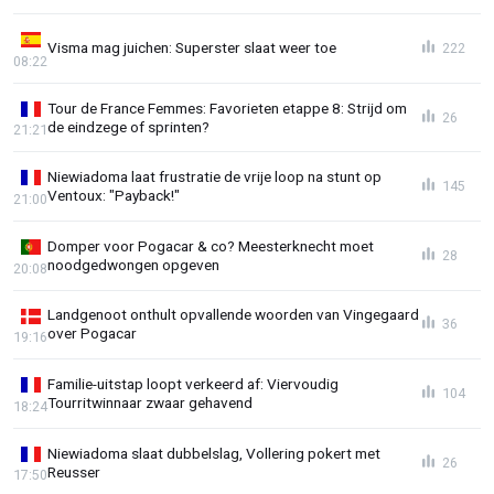
Visma mag juichen: Superster slaat weer toe
222
08:22
Tour de France Femmes: Favorieten etappe 8: Strijd om
26
de eindzege of sprinten?
21:21
Niewiadoma laat frustratie de vrije loop na stunt op
145
Ventoux: "Payback!"
21:00
Domper voor Pogacar & co? Meesterknecht moet
28
noodgedwongen opgeven
20:08
Landgenoot onthult opvallende woorden van Vingegaard
36
over Pogacar
19:16
Familie-uitstap loopt verkeerd af: Viervoudig
104
Tourritwinnaar zwaar gehavend
18:24
Niewiadoma slaat dubbelslag, Vollering pokert met
26
Reusser
17:50