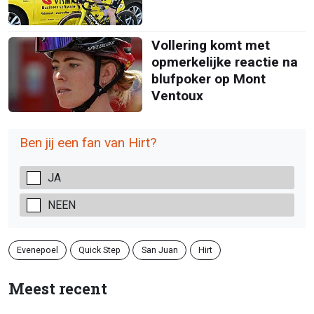
Vollering komt met
opmerkelijke reactie na
blufpoker op Mont
Ventoux
Ben jij een fan van Hirt?
JA
NEEN
Evenepoel
Quick Step
San Juan
Hirt
Meest recent