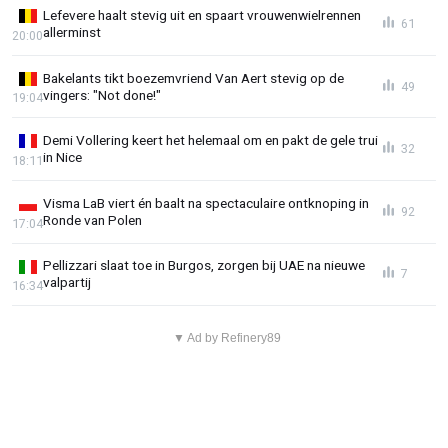
Lefevere haalt stevig uit en spaart vrouwenwielrennen
61
allerminst
20:00
Bakelants tikt boezemvriend Van Aert stevig op de
49
vingers: "Not done!"
19:04
Demi Vollering keert het helemaal om en pakt de gele trui
32
in Nice
18:11
Visma LaB viert én baalt na spectaculaire ontknoping in
92
Ronde van Polen
17:04
Pellizzari slaat toe in Burgos, zorgen bij UAE na nieuwe
7
valpartij
16:34
▼ Ad by Refinery89