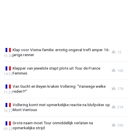
Klap voor Visma-familie: ernstig ongeval treft amper 16-
12
jarige renner
15:26
Klepper van jewelste stapt plots uit Tour de France
100
Femmes
14:32
Van Gucht en Beyen kraken Vollering: "Vanwege welke
178
reden?!"
11:22
Vollering komt met opmerkelijke reactie na blufpoker op
219
Mont Ventoux
10:22
Grote naam moet Tour onmiddellijk verlaten na
290
opmerkelijke strijd
09:22