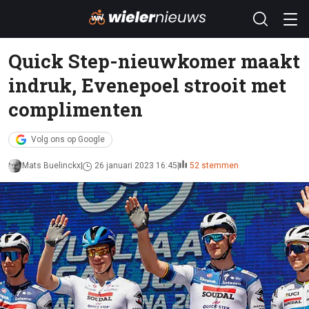
Quick Step-nieuwkomer maakt
indruk, Evenepoel strooit met
complimenten
Volg ons op Google
Mats Buelinckx
26 januari 2023 16:45
52 stemmen