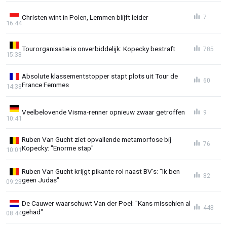
Christen wint in Polen, Lemmen blijft leider
7
16:44
Tourorganisatie is onverbiddelijk: Kopecky bestraft
785
15:33
Absolute klassementstopper stapt plots uit Tour de
60
France Femmes
14:38
Veelbelovende Visma-renner opnieuw zwaar getroffen
9
10:41
Ruben Van Gucht ziet opvallende metamorfose bij
76
Kopecky: "Enorme stap"
10:01
Ruben Van Gucht krijgt pikante rol naast BV's: "Ik ben
32
geen Judas"
09:23
De Cauwer waarschuwt Van der Poel: "Kans misschien al
443
gehad"
08:44