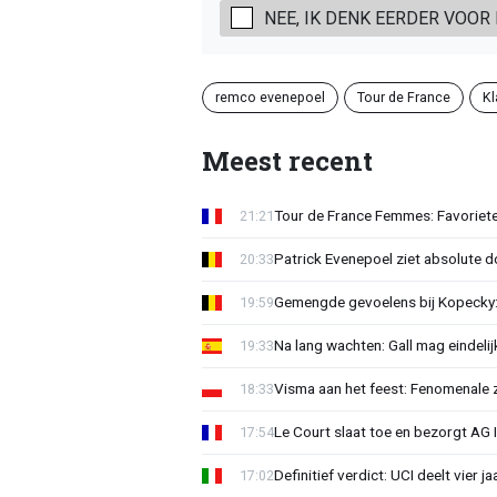
NEE, IK DENK EERDER VOOR
remco evenepoel
Tour de France
K
Meest recent
Tour de France Femmes: Favoriete
21:21
Patrick Evenepoel ziet absolute 
20:33
Gemengde gevoelens bij Kopecky: 
19:59
Na lang wachten: Gall mag eindel
19:33
Visma aan het feest: Fenomenale 
18:33
Le Court slaat toe en bezorgt AG 
17:54
Definitief verdict: UCI deelt vier 
17:02