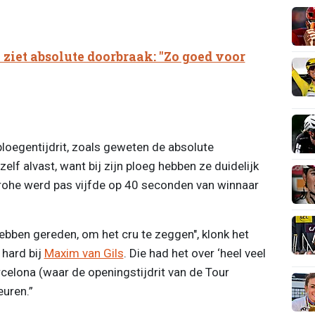
ziet absolute doorbraak: "Zo goed voor
oegentijdrit, zoals geweten de absolute
elf alvast, want bij zijn ploeg hebben ze duidelijk
rohe werd pas vijfde op 40 seconden van winnaar
hebben gereden, om het cru te zeggen", klonk het
hard bij
Maxim van Gils
. Die had het over ‘heel veel
rcelona (waar de openingstijdrit van de Tour
euren.”