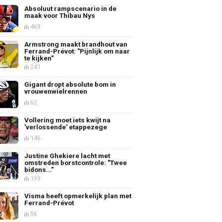
Absoluut rampscenario in de
maak voor Thibau Nys
463
Armstrong maakt brandhout van
Ferrand-Prévot: "Pijnlijk om naar
te kijken"
241
Gigant dropt absolute bom in
vrouwenwielrennen
62
Vollering moet iets kwijt na
'verlossende' etappezege
146
Justine Ghekiere lacht met
omstreden borstcontrole: "Twee
bidons..."
199
Visma heeft opmerkelijk plan met
Ferrand-Prévot
56