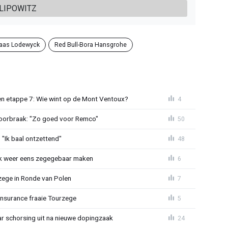
 LIPOWITZ
laas Lodewyck
Red Bull-Bora Hansgrohe
n etappe 7: Wie wint op de Mont Ventoux?
4
doorbraak: "Zo goed voor Remco"
50
"Ik baal ontzettend"
48
ijk weer eens zegegebaar maken
6
zege in Ronde van Polen
7
Insurance fraaie Tourzege
5
jaar schorsing uit na nieuwe dopingzaak
24