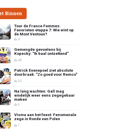
et Binnen
Tour de France Femmes:
Favorieten etappe 7: Wie wint op
de Mont Ventoux?
4
Gemengde gevoelens bij
Kopecky: "Ik baal ontzettend"
48
Patrick Evenepoel ziet absolute
doorbraak: "Zo goed voor Remco"
50
Na lang wachten: Gall mag
eindelijk weer eens zegegebaar
maken
6
Visma aan het feest: Fenomenale
zege in Ronde van Polen
7