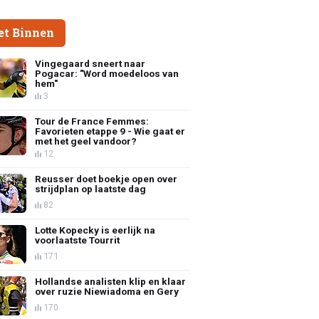
et Binnen
Vingegaard sneert naar
Pogacar: "Word moedeloos van
hem"
3
Tour de France Femmes:
Favorieten etappe 9 - Wie gaat er
met het geel vandoor?
12
Reusser doet boekje open over
strijdplan op laatste dag
82
Lotte Kopecky is eerlijk na
voorlaatste Tourrit
171
Hollandse analisten klip en klaar
over ruzie Niewiadoma en Gery
170