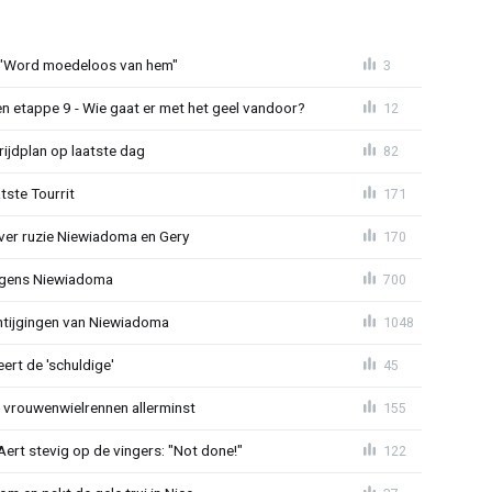
 "Word moedeloos van hem"
3
n etappe 9 - Wie gaat er met het geel vandoor?
12
ijdplan op laatste dag
82
tste Tourrit
171
over ruzie Niewiadoma en Gery
170
jegens Niewiadoma
700
antijgingen van Niewiadoma
1048
rt de 'schuldige'
45
t vrouwenwielrennen allerminst
155
ert stevig op de vingers: "Not done!"
122