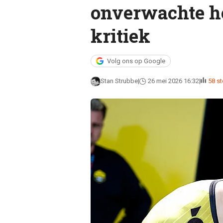
onverwachte h
kritiek
Volg ons op Google
Stan Strubbe
26 mei 2026 16:32
58 s