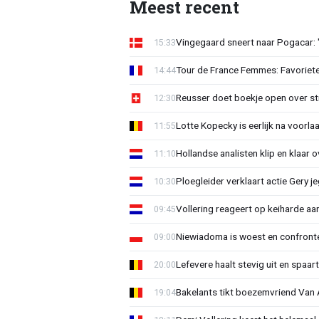
Meest recent
Vingegaard sneert naar Pogacar:
15:33
Tour de France Femmes: Favoriete
14:44
Reusser doet boekje open over str
12:30
Lotte Kopecky is eerlijk na voorlaa
11:55
Hollandse analisten klip en klaar 
11:10
Ploegleider verklaart actie Gery 
10:30
Vollering reageert op keiharde a
09:45
Niewiadoma is woest en confrontee
09:00
Lefevere haalt stevig uit en spaar
20:00
Bakelants tikt boezemvriend Van A
19:04