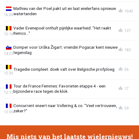
Mathieu van der Poel pakt uit en laat wielerfans opnieuw
1042
watertanden
16:06
Vader Evenepoel onthult pijnlijke waarheid: "Het raakt
127
Remco..."
15:16
Domper voor Urška Žigart: vriendin Pogacar kent nieuwe
182
tegenslag
14:22
Tragedie compleet: doek valt over Belgische profploeg
56
12:35
Tour de France Femmes: Favorieten etappe 4 - een
17
bijzondere race tegen de klok
12:12
Concurrent sneert naar Vollering & co: "Veel vertrouwen,
29
zeker?"
12:00
Mis niets van het laatste wielernieuws!