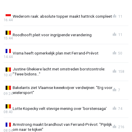
Wederom raak: absolute topper maakt hattrick compleet
11
16:44
Roodhooft pleit voor ingrijpende verandering
11
15:44
Visma heeft opmerkelijk plan met Ferrand-Prévot
50
14:44
Justine Ghekiere lacht met omstreden borstcontrole:
158
"Twee bidons..."
10:47
Bakelants ziet Vlaamse kweekvijver verdwijnen: "Erg voor
7
wielersport"
09:24
Lotte Kopecky velt stevige mening over 'borstensaga'
74
08:40
Armstrong maakt brandhout van Ferrand-Prévot: "Pijnlijk
216
om naar te kijken"
08:04