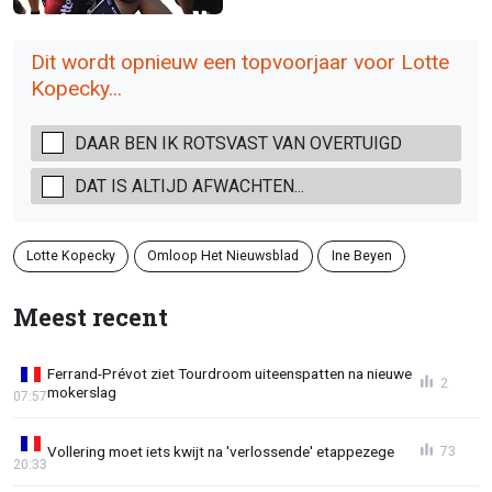
Dit wordt opnieuw een topvoorjaar voor Lotte
Kopecky...
DAAR BEN IK ROTSVAST VAN OVERTUIGD
DAT IS ALTIJD AFWACHTEN...
Lotte Kopecky
Omloop Het Nieuwsblad
Ine Beyen
Meest recent
Ferrand-Prévot ziet Tourdroom uiteenspatten na nieuwe
2
mokerslag
07:57
Vollering moet iets kwijt na 'verlossende' etappezege
73
20:33