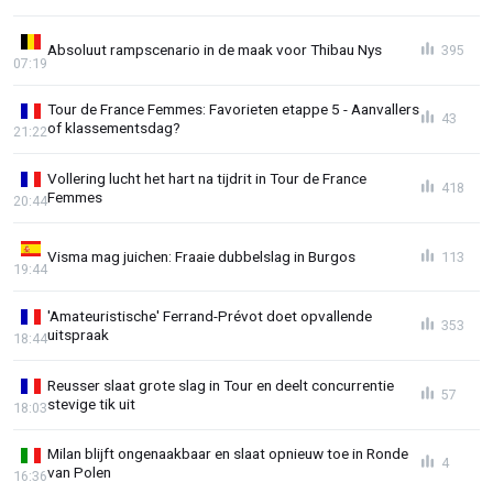
Absoluut rampscenario in de maak voor Thibau Nys
395
07:19
Tour de France Femmes: Favorieten etappe 5 - Aanvallers
43
of klassementsdag?
21:22
Vollering lucht het hart na tijdrit in Tour de France
418
Femmes
20:44
Visma mag juichen: Fraaie dubbelslag in Burgos
113
19:44
'Amateuristische' Ferrand-Prévot doet opvallende
353
uitspraak
18:44
Reusser slaat grote slag in Tour en deelt concurrentie
57
stevige tik uit
18:03
Milan blijft ongenaakbaar en slaat opnieuw toe in Ronde
4
van Polen
16:36