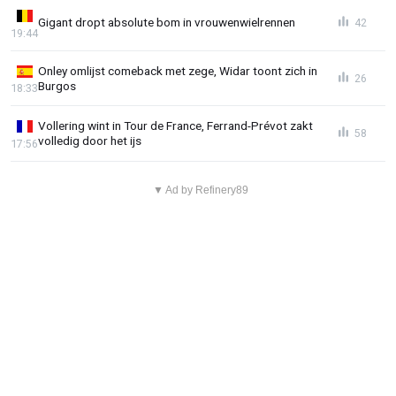
Gigant dropt absolute bom in vrouwenwielrennen
42
19:44
Onley omlijst comeback met zege, Widar toont zich in
26
Burgos
18:33
Vollering wint in Tour de France, Ferrand-Prévot zakt
58
volledig door het ijs
17:56
▼ Ad by Refinery89