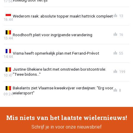
17:56
Wederom raak: absolute topper maakt hattrick compleet
13
16:44
Roodhooft pleit voor ingrijpende verandering
16
15:44
Visma heeft opmerkelijk plan met Ferrand-Prévot
55
14:44
Justine Ghekiere lacht met omstreden borstcontrole:
199
"Twee bidons..."
10:47
Bakelants ziet Vlaamse kweekvijver verdwijnen: "Erg voor
8
wielersport"
09:24
Mis niets van het laatste wielernieuws!
Schrijf je in voor onze nieuwsbrief