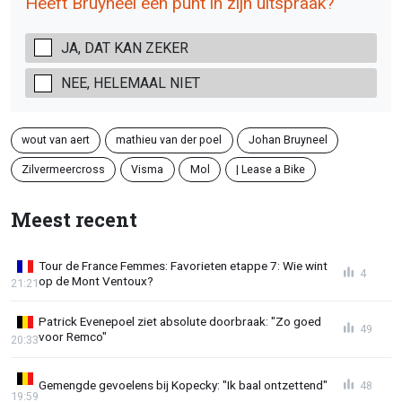
Heeft Bruyneel een punt in zijn uitspraak?
JA, DAT KAN ZEKER
NEE, HELEMAAL NIET
wout van aert
mathieu van der poel
Johan Bruyneel
Zilvermeercross
Visma
Mol
| Lease a Bike
Meest recent
Tour de France Femmes: Favorieten etappe 7: Wie wint
4
op de Mont Ventoux?
21:21
Patrick Evenepoel ziet absolute doorbraak: "Zo goed
49
voor Remco"
20:33
Gemengde gevoelens bij Kopecky: "Ik baal ontzettend"
48
19:59