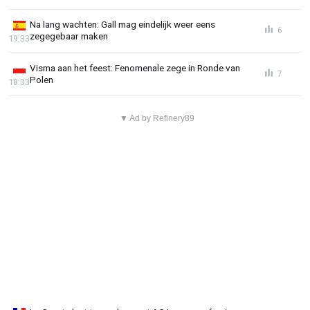
Na lang wachten: Gall mag eindelijk weer eens
6
zegegebaar maken
19:33
Visma aan het feest: Fenomenale zege in Ronde van
7
Polen
18:33
▼ Ad by Refinery89