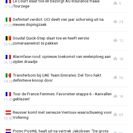
Le Court slaat toe en bezorgt AG Insurance fraaie
5
Tourzege
17:54
Definitief verdict: UCI deelt vier jaar schorsing uit na
24
nieuwe dopingzaak
17:02
Soudal Quick-Step slaat toe en heeft eerste
12
zomeraanwinst te pakken
16:04
Alarmfase rood: opnieuw toekomst van wielerploeg aan
18
zijden draadje
15:18
Transferbom bij UAE Team Emirates: Del Toro hakt
50
definitieve knoop door
14:26
Tour de France Femmes: Favorieten etappe 6 - Aanvallen
18
geblazen!
11:45
Reusser komt met serieuze Ventoux-waarschuwing voor
69
Vollering
10:43
Picnic PostNL haalt uit na vertrek Jakobsen: "De grote