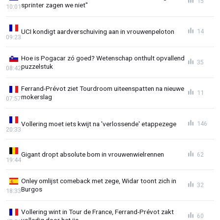
15
sprinter zagen we niet"
10:01
UCI kondigt aardverschuiving aan in vrouwenpeloton
14
09:23
Hoe is Pogacar zó goed? Wetenschap onthult opvallend
35
puzzelstuk
08:42
Ferrand-Prévot ziet Tourdroom uiteenspatten na nieuwe
11
mokerslag
07:57
Vollering moet iets kwijt na 'verlossende' etappezege
146
20:33
Gigant dropt absolute bom in vrouwenwielrennen
62
19:44
Onley omlijst comeback met zege, Widar toont zich in
32
Burgos
18:33
Vollering wint in Tour de France, Ferrand-Prévot zakt
60
volledig door het ijs