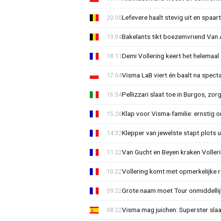
Lefevere haalt stevig uit en spaar
20:00
Bakelants tikt boezemvriend Van A
19:04
Demi Vollering keert het helemaal 
18:11
Visma LaB viert én baalt na spect
17:04
Pellizzari slaat toe in Burgos, zor
16:34
Klap voor Visma-familie: ernstig o
15:26
Klepper van jewelste stapt plots 
14:32
Van Gucht en Beyen kraken Voller
11:22
Vollering komt met opmerkelijke 
10:22
Grote naam moet Tour onmiddellijk
09:22
Visma mag juichen: Superster slaa
08:22