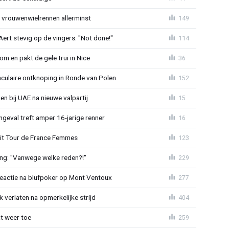
t vrouwenwielrennen allerminst
149
ert stevig op de vingers: "Not done!"
114
om en pakt de gele trui in Nice
36
aculaire ontknoping in Ronde van Polen
152
gen bij UAE na nieuwe valpartij
15
ngeval treft amper 16-jarige renner
16
uit Tour de France Femmes
123
ing: "Vanwege welke reden?!"
229
reactie na blufpoker op Mont Ventoux
277
 verlaten na opmerkelijke strijd
404
t weer toe
259