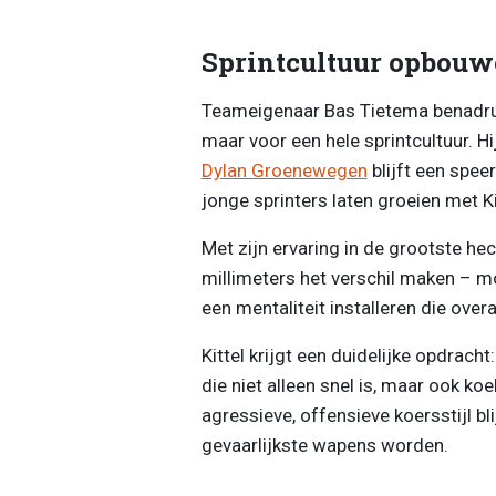
Sprintcultuur opbou
Teameigenaar Bas Tietema benadrukt 
maar voor een hele sprintcultuur. Hi
Dylan Groenewegen
blijft een spee
jonge sprinters laten groeien met Kit
Met zijn ervaring in de grootste he
millimeters het verschil maken – mo
een mentaliteit installeren die over
Kittel krijgt een duidelijke opdrach
die niet alleen snel is, maar ook koe
agressieve, offensieve koersstijl bl
gevaarlijkste wapens worden.