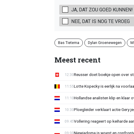
JA, DAT ZOU GOED KUNNEN!
NEE, DAT IS NOG TE VROEG
Bas Tietema
Dylan Groenewegen
Ma
Meest recent
Reusser doet boekje open over str
12:30
Lotte Kopecky is eerlijk na voorlaa
11:55
Hollandse analisten klip en klaar 
11:10
Ploegleider verklaart actie Gery 
10:30
Vollering reageert op keiharde a
09:45
Niewiadoma is woest en confrontee
09:00