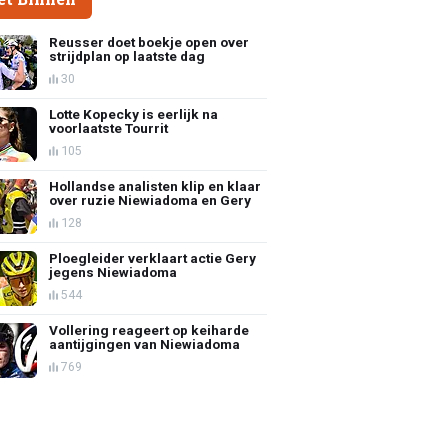
Reusser doet boekje open over
strijdplan op laatste dag
30
Lotte Kopecky is eerlijk na
voorlaatste Tourrit
105
Hollandse analisten klip en klaar
over ruzie Niewiadoma en Gery
128
Ploegleider verklaart actie Gery
jegens Niewiadoma
544
Vollering reageert op keiharde
aantijgingen van Niewiadoma
769