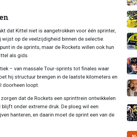
wen
dat Kittel niet is aangetrokken voor één sprinter,
j wijst op de veelzijdigheid binnen de selectie.
rpunt in de sprints, maar de Rockets willen ook hun
tel als gids.
ctiek – van massale Tour-sprints tot finales waar
et hij structuur brengen in de laatste kilometers en
al doorheen loopt.
t: zorgen dat de Rockets een sprinttrein ontwikkelen
l blijft onder extreme druk. De ploeg wil een
ijven hanteren, en daarin moet de sprint een van de
N