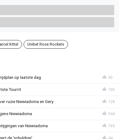
rcel Kittel
Unibet Rose Rockets
ijdplan op laatste dag
30
tste Tourrit
105
over ruzie Niewiadoma en Gery
128
jegens Niewiadoma
544
antijgingen van Niewiadoma
769
rt de 'schuldige'
44