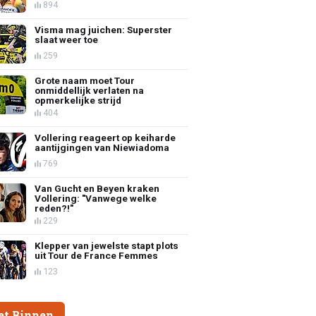
894
Visma mag juichen: Superster
slaat weer toe
259
Grote naam moet Tour
onmiddellijk verlaten na
opmerkelijke strijd
404
Vollering reageert op keiharde
aantijgingen van Niewiadoma
769
Van Gucht en Beyen kraken
Vollering: "Vanwege welke
reden?!"
229
Klepper van jewelste stapt plots
uit Tour de France Femmes
123
et Binnen