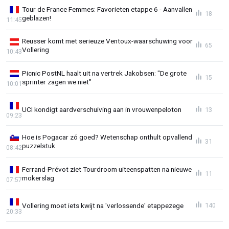
Tour de France Femmes: Favorieten etappe 6 - Aanvallen
18
geblazen!
11:45
Reusser komt met serieuze Ventoux-waarschuwing voor
65
Vollering
10:43
Picnic PostNL haalt uit na vertrek Jakobsen: "De grote
15
sprinter zagen we niet"
10:01
UCI kondigt aardverschuiving aan in vrouwenpeloton
13
09:23
Hoe is Pogacar zó goed? Wetenschap onthult opvallend
31
puzzelstuk
08:42
Ferrand-Prévot ziet Tourdroom uiteenspatten na nieuwe
11
mokerslag
07:57
Vollering moet iets kwijt na 'verlossende' etappezege
140
20:33