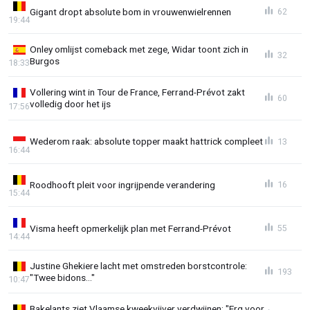
Gigant dropt absolute bom in vrouwenwielrennen
62
19:44
Onley omlijst comeback met zege, Widar toont zich in
32
Burgos
18:33
Vollering wint in Tour de France, Ferrand-Prévot zakt
60
volledig door het ijs
17:56
Wederom raak: absolute topper maakt hattrick compleet
13
16:44
Roodhooft pleit voor ingrijpende verandering
16
15:44
Visma heeft opmerkelijk plan met Ferrand-Prévot
55
14:44
Justine Ghekiere lacht met omstreden borstcontrole:
193
"Twee bidons..."
10:47
Bakelants ziet Vlaamse kweekvijver verdwijnen: "Erg voor