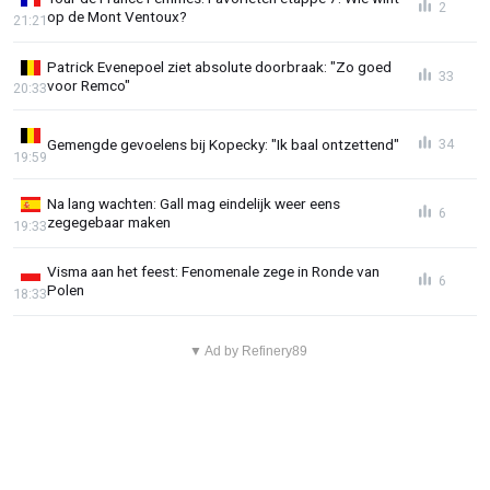
2
op de Mont Ventoux?
21:21
Patrick Evenepoel ziet absolute doorbraak: "Zo goed
33
voor Remco"
20:33
Gemengde gevoelens bij Kopecky: "Ik baal ontzettend"
34
19:59
Na lang wachten: Gall mag eindelijk weer eens
6
zegegebaar maken
19:33
Visma aan het feest: Fenomenale zege in Ronde van
6
Polen
18:33
▼ Ad by Refinery89