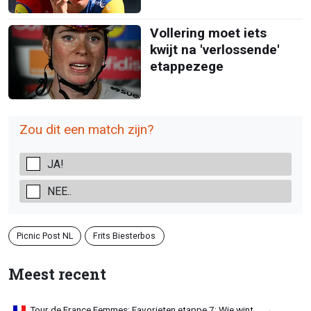
Vollering moet iets
kwijt na 'verlossende'
etappezege
Zou dit een match zijn?
JA!
NEE..
Picnic Post NL
Frits Biesterbos
Meest recent
Tour de France Femmes: Favorieten etappe 7: Wie wint