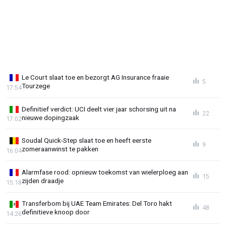
Le Court slaat toe en bezorgt AG Insurance fraaie
5
Tourzege
17:54
Definitief verdict: UCI deelt vier jaar schorsing uit na
22
nieuwe dopingzaak
17:02
Soudal Quick-Step slaat toe en heeft eerste
9
zomeraanwinst te pakken
16:04
Alarmfase rood: opnieuw toekomst van wielerploeg aan
15
zijden draadje
15:18
Transferbom bij UAE Team Emirates: Del Toro hakt
48
definitieve knoop door
14:26