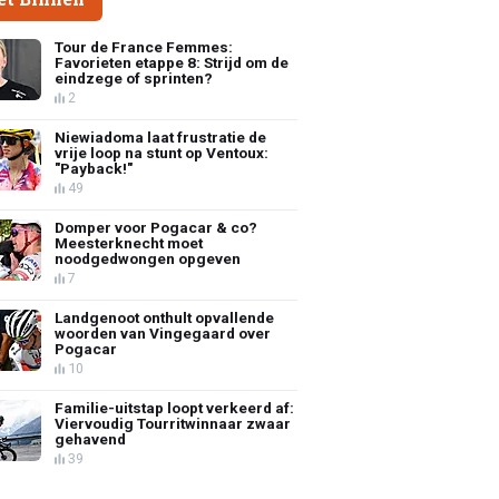
Tour de France Femmes:
Favorieten etappe 8: Strijd om de
eindzege of sprinten?
2
Niewiadoma laat frustratie de
vrije loop na stunt op Ventoux:
"Payback!"
49
Domper voor Pogacar & co?
Meesterknecht moet
noodgedwongen opgeven
7
Landgenoot onthult opvallende
woorden van Vingegaard over
Pogacar
10
Familie-uitstap loopt verkeerd af:
Viervoudig Tourritwinnaar zwaar
gehavend
39