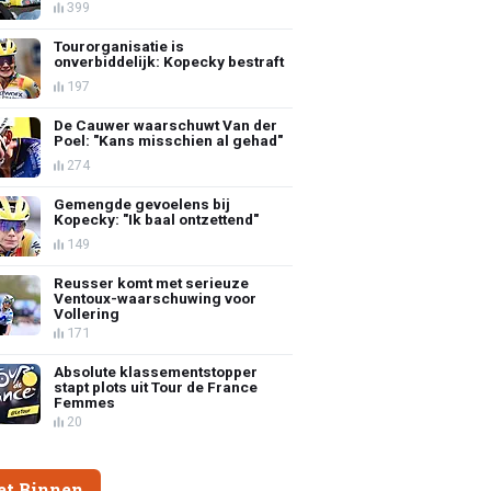
399
Tourorganisatie is
onverbiddelijk: Kopecky bestraft
197
De Cauwer waarschuwt Van der
Poel: "Kans misschien al gehad"
274
Gemengde gevoelens bij
Kopecky: "Ik baal ontzettend"
149
Reusser komt met serieuze
Ventoux-waarschuwing voor
Vollering
171
Absolute klassementstopper
stapt plots uit Tour de France
Femmes
20
et Binnen