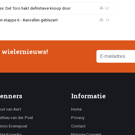
s: Del Toro hakt definitieve knoop door
62
n etappe 6 - Aanvallen geblazen!
19
e wielernieuws!
enners
Informatie
ut van Aert
Home
thieu van der Poel
Privacy
mco Evenepoel
Contact
tte Kopecky
Manage Consent