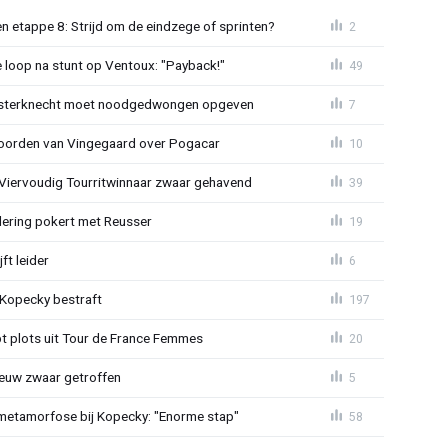
 etappe 8: Strijd om de eindzege of sprinten?
2
e loop na stunt op Ventoux: "Payback!"
49
sterknecht moet noodgedwongen opgeven
7
oorden van Vingegaard over Pogacar
10
: Viervoudig Tourritwinnaar zwaar gehavend
39
lering pokert met Reusser
19
ft leider
6
: Kopecky bestraft
197
t plots uit Tour de France Femmes
20
euw zwaar getroffen
5
metamorfose bij Kopecky: "Enorme stap"
58