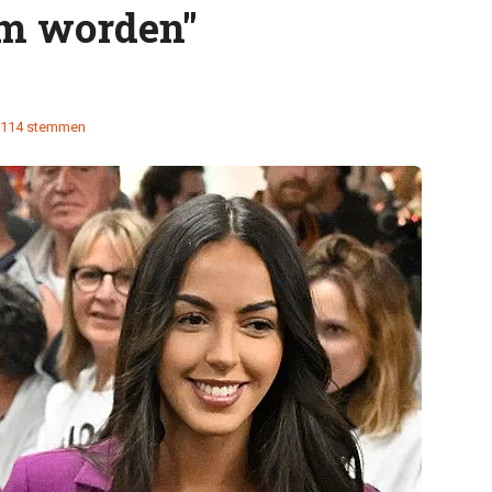
em worden"
114 stemmen