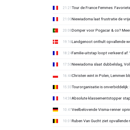
Tour de France Femmes: Favorieten
21:21
Niewiadoma laat frustratie de vrij
21:00
Domper voor Pogacar & co? Mee
20:08
Landgenoot onthult opvallende w
19:16
Familie-uitstap loopt verkeerd af
18:24
Niewiadoma slaat dubbelslag, Vol
17:50
Christen wint in Polen, Lemmen blij
16:44
Tourorganisatie is onverbiddelijk
15:33
Absolute klassementstopper stap
14:38
Veelbelovende Visma-renner opni
10:41
Ruben Van Gucht ziet opvallende 
10:01