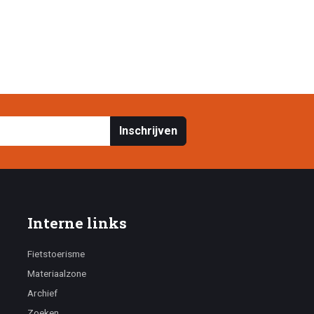
Inschrijven
Interne links
Fietstoerisme
Materiaalzone
Archief
Zoeken