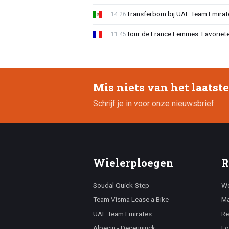
Transferbom bij UAE Team Emirate
14:26
Tour de France Femmes: Favoriete
11:45
Mis niets van het laatst
Schrijf je in voor onze nieuwsbrief
Wielerploegen
R
Soudal Quick-Step
Wo
Team Visma Lease a Bike
Ma
UAE Team Emirates
Re
Alpecin - Deceuninck
Lo