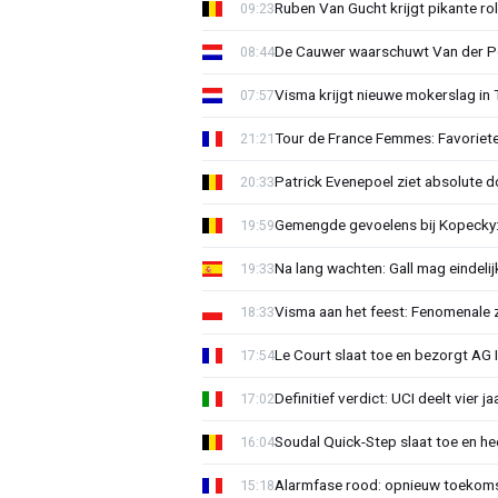
Ruben Van Gucht krijgt pikante rol
09:23
De Cauwer waarschuwt Van der Po
08:44
Visma krijgt nieuwe mokerslag in 
07:57
Tour de France Femmes: Favoriete
21:21
Patrick Evenepoel ziet absolute 
20:33
Gemengde gevoelens bij Kopecky: 
19:59
Na lang wachten: Gall mag eindel
19:33
Visma aan het feest: Fenomenale 
18:33
Le Court slaat toe en bezorgt AG 
17:54
Definitief verdict: UCI deelt vier 
17:02
Soudal Quick-Step slaat toe en h
16:04
Alarmfase rood: opnieuw toekomst
15:18