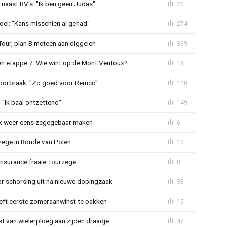
 naast BV's: "Ik ben geen Judas"
20
el: "Kans misschien al gehad"
274
Tour, plan B meteen aan diggelen
399
n etappe 7: Wie wint op de Mont Ventoux?
18
doorbraak: "Zo goed voor Remco"
140
"Ik baal ontzettend"
149
ijk weer eens zegegebaar maken
6
zege in Ronde van Polen
10
Insurance fraaie Tourzege
8
jaar schorsing uit na nieuwe dopingzaak
33
eeft eerste zomeraanwinst te pakken
15
 van wielerploeg aan zijden draadje
47