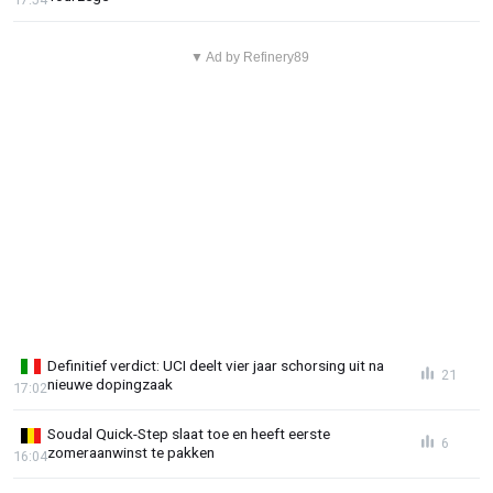
▼ Ad by Refinery89
Definitief verdict: UCI deelt vier jaar schorsing uit na
21
nieuwe dopingzaak
17:02
Soudal Quick-Step slaat toe en heeft eerste
6
zomeraanwinst te pakken
16:04