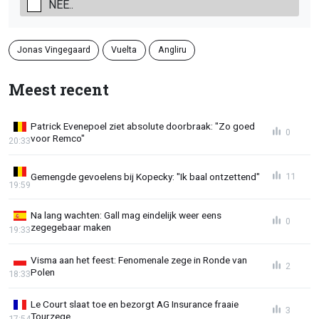
NEE..
Jonas Vingegaard
Vuelta
Angliru
Meest recent
Patrick Evenepoel ziet absolute doorbraak: "Zo goed
0
voor Remco"
20:33
Gemengde gevoelens bij Kopecky: "Ik baal ontzettend"
11
19:59
Na lang wachten: Gall mag eindelijk weer eens
0
zegegebaar maken
19:33
Visma aan het feest: Fenomenale zege in Ronde van
2
Polen
18:33
Le Court slaat toe en bezorgt AG Insurance fraaie
3
Tourzege
17:54