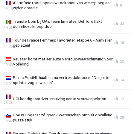
Alarmfase rood: opnieuw toekomst van wielerploeg aan
8
zijden draadje
15:18
Transferbom bij UAE Team Emirates: Del Toro hakt
43
definitieve knoop door
14:26
Tour de France Femmes: Favorieten etappe 6 - Aanvallen
18
geblazen!
11:45
Reusser komt met serieuze Ventoux-waarschuwing voor
52
Vollering
10:43
Picnic PostNL haalt uit na vertrek Jakobsen: "De grote
14
sprinter zagen we niet"
10:01
UCI kondigt aardverschuiving aan in vrouwenpeloton
12
09:23
Hoe is Pogacar zó goed? Wetenschap onthult opvallend
28
puzzelstuk
08:42
Ferrand-Prévot ziet Tourdroom uiteenspatten na nieuwe