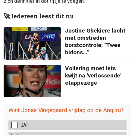
zich definitief in dat rijtje te voegen.
🚀 Iedereen leest dit nu
Justine Ghekiere lacht
met omstreden
borstcontrole: "Twee
bidons..."
Vollering moet iets
kwijt na 'verlossende'
etappezege
Wint Jonas Vingegaard vrijdag op de Angliru?
JA!