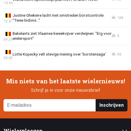
14:44
Justine Ghekiere lacht met omstreden borstcontrole:
188
"Twee bidons..."
10:47
Bakelants ziet Vlaamse kweekvijver verdwijnen: "Erg voor
8
wielersport"
09:24
Lotte Kopecky velt stevige mening over 'borstensaga'
88
08:40
Mis niets van het laatste wielernieuws!
Schrijf je in voor onze nieuwsbrief
Inschrijven
Wielerploegen