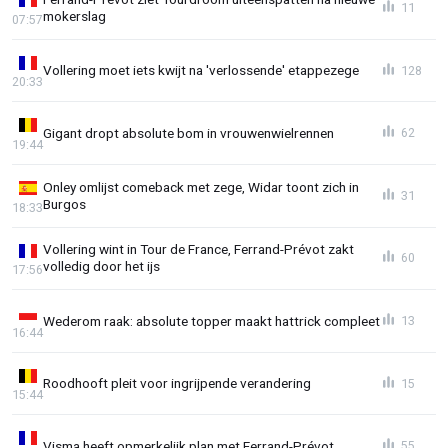
11
mokerslag
07:57
Vollering moet iets kwijt na 'verlossende' etappezege
128
20:33
Gigant dropt absolute bom in vrouwenwielrennen
62
19:44
Onley omlijst comeback met zege, Widar toont zich in
31
Burgos
18:33
Vollering wint in Tour de France, Ferrand-Prévot zakt
60
volledig door het ijs
17:56
Wederom raak: absolute topper maakt hattrick compleet
13
16:44
Roodhooft pleit voor ingrijpende verandering
15
15:44
Visma heeft opmerkelijk plan met Ferrand-Prévot
55