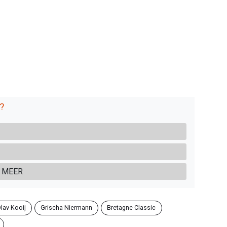
?
 MEER
lav Kooij
Grischa Niermann
Bretagne Classic