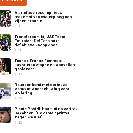
Alarmfase rood: opnieuw
toekomst van wielerploeg aan
zijden draadje
1
Transferbom bij UAE Team
Emirates: Del Toro hakt
definitieve knoop door
26
Tour de France Femmes:
Favorieten etappe 6 - Aanvallen
geblazen!
17
Reusser komt met serieuze
Ventoux-waarschuwing voor
Vollering
29
Picnic PostNL haalt uit na vertrek
Jakobsen: "De grote sprinter
zagen we niet"
12