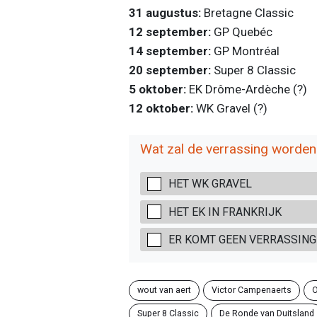
31 augustus:
Bretagne Classic
12 september:
GP Quebéc
14 september:
GP Montréal
20 september:
Super 8 Classic
5 oktober:
EK Drôme-Ardèche (?)
12 oktober:
WK Gravel (?)
Wat zal de verrassing worden
HET WK GRAVEL
HET EK IN FRANKRIJK
ER KOMT GEEN VERRASSING
wout van aert
Victor Campenaerts
O
Super 8 Classic
De Ronde van Duitsland