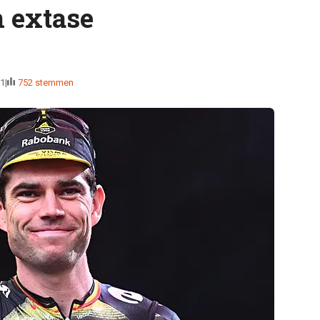
n extase
01
752 stemmen