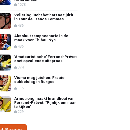
1078
Vollering lucht het hart na tijdrit
in Tour de France Femmes
436
Absoluut rampscenario in de
maak voor Thibau Nys
436
'Amateuristische' Ferrand-Prévot
doet opvallende uitspraak
374
Visma mag juichen: Fraaie
dubbelslag in Burgos
116
Armstrong maakt brandhout van
Ferrand-Prévot: "Pijnlijk om naar
te kijken"
229
et Binnen