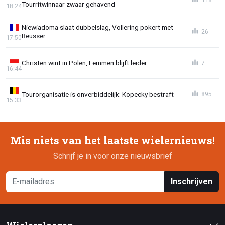
Tourritwinnaar zwaar gehavend
18:24
Niewiadoma slaat dubbelslag, Vollering pokert met
26
Reusser
17:50
Christen wint in Polen, Lemmen blijft leider
7
16:44
Tourorganisatie is onverbiddelijk: Kopecky bestraft
895
15:33
Mis niets van het laatste wielernieuws!
Schrijf je in voor onze nieuwsbrief
Inschrijven