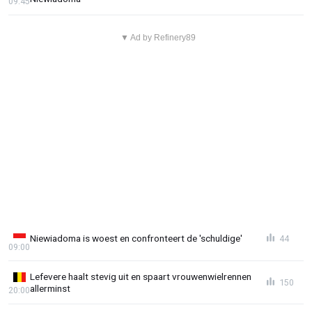
09:45
▼ Ad by Refinery89
Niewiadoma is woest en confronteert de 'schuldige'
44
09:00
Lefevere haalt stevig uit en spaart vrouwenwielrennen
150
allerminst
20:00