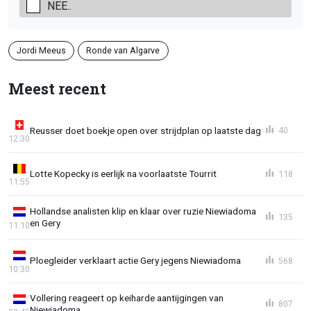
NEE..
Jordi Meeus
Ronde van Algarve
Meest recent
Reusser doet boekje open over strijdplan op laatste dag
40
12:30
Lotte Kopecky is eerlijk na voorlaatste Tourrit
118
11:55
Hollandse analisten klip en klaar over ruzie Niewiadoma
135
en Gery
11:10
Ploegleider verklaart actie Gery jegens Niewiadoma
568
10:30
Vollering reageert op keiharde aantijgingen van
807
Niewiadoma