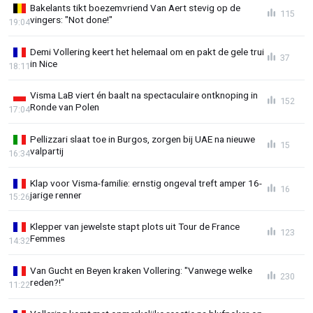
Bakelants tikt boezemvriend Van Aert stevig op de
115
vingers: "Not done!"
19:04
Demi Vollering keert het helemaal om en pakt de gele trui
37
in Nice
18:11
Visma LaB viert én baalt na spectaculaire ontknoping in
152
Ronde van Polen
17:04
Pellizzari slaat toe in Burgos, zorgen bij UAE na nieuwe
15
valpartij
16:34
Klap voor Visma-familie: ernstig ongeval treft amper 16-
16
jarige renner
15:26
Klepper van jewelste stapt plots uit Tour de France
123
Femmes
14:32
Van Gucht en Beyen kraken Vollering: "Vanwege welke
230
reden?!"
11:22