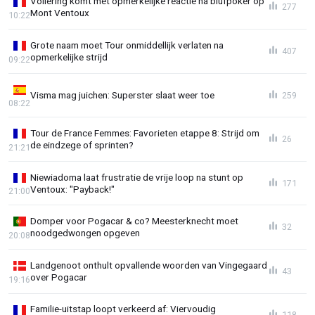
Vollering komt met opmerkelijke reactie na blufpoker op
277
Mont Ventoux
10:22
Grote naam moet Tour onmiddellijk verlaten na
407
opmerkelijke strijd
09:22
Visma mag juichen: Superster slaat weer toe
259
08:22
Tour de France Femmes: Favorieten etappe 8: Strijd om
26
de eindzege of sprinten?
21:21
Niewiadoma laat frustratie de vrije loop na stunt op
171
Ventoux: "Payback!"
21:00
Domper voor Pogacar & co? Meesterknecht moet
32
noodgedwongen opgeven
20:08
Landgenoot onthult opvallende woorden van Vingegaard
43
over Pogacar
19:16
Familie-uitstap loopt verkeerd af: Viervoudig
118