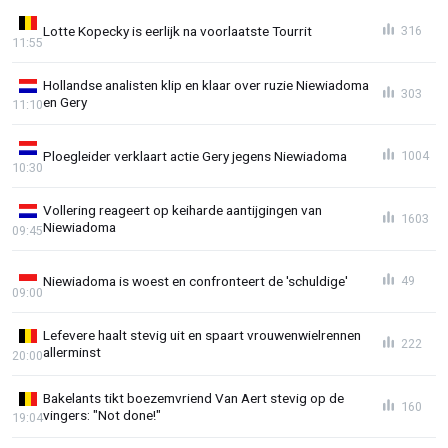
Lotte Kopecky is eerlijk na voorlaatste Tourrit
316
11:55
Hollandse analisten klip en klaar over ruzie Niewiadoma
303
en Gery
11:10
Ploegleider verklaart actie Gery jegens Niewiadoma
1004
10:30
Vollering reageert op keiharde aantijgingen van
1603
Niewiadoma
09:45
Niewiadoma is woest en confronteert de 'schuldige'
49
09:00
Lefevere haalt stevig uit en spaart vrouwenwielrennen
222
allerminst
20:00
Bakelants tikt boezemvriend Van Aert stevig op de
160
vingers: "Not done!"
19:04