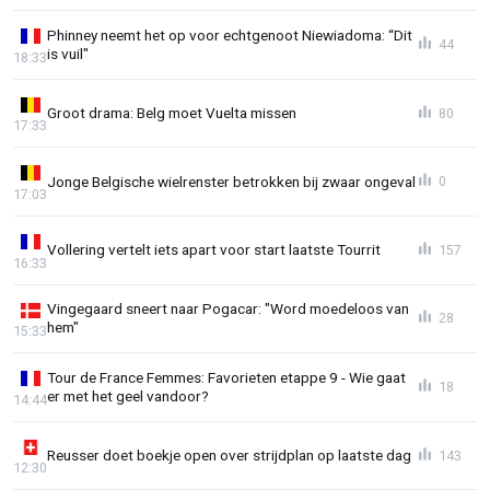
Phinney neemt het op voor echtgenoot Niewiadoma: “Dit
44
is vuil"
18:33
Groot drama: Belg moet Vuelta missen
80
17:33
Jonge Belgische wielrenster betrokken bij zwaar ongeval
0
17:03
Vollering vertelt iets apart voor start laatste Tourrit
157
16:33
Vingegaard sneert naar Pogacar: "Word moedeloos van
28
hem"
15:33
Tour de France Femmes: Favorieten etappe 9 - Wie gaat
18
er met het geel vandoor?
14:44
Reusser doet boekje open over strijdplan op laatste dag
143
12:30