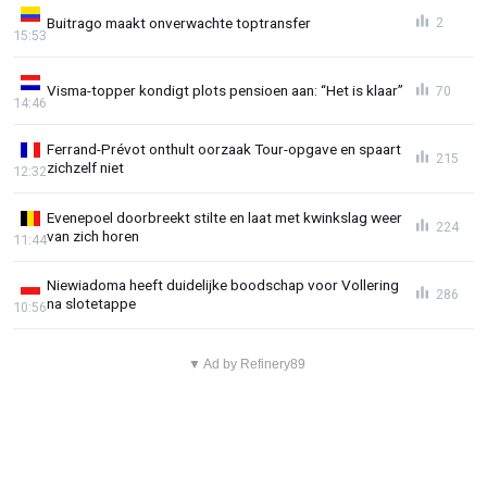
Buitrago maakt onverwachte toptransfer
2
15:53
Visma-topper kondigt plots pensioen aan: “Het is klaar”
70
14:46
Ferrand-Prévot onthult oorzaak Tour-opgave en spaart
215
zichzelf niet
12:32
Evenepoel doorbreekt stilte en laat met kwinkslag weer
224
van zich horen
11:44
Niewiadoma heeft duidelijke boodschap voor Vollering
286
na slotetappe
10:56
▼ Ad by Refinery89