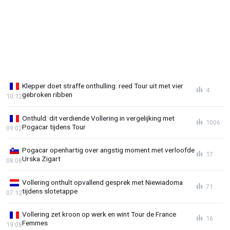
Klepper doet straffe onthulling: reed Tour uit met vier
4
gebroken ribben
10:12
Onthuld: dit verdiende Vollering in vergelijking met
1006
Pogacar tijdens Tour
09:02
Pogacar openhartig over angstig moment met verloofde
17
Urska Zigart
08:08
Vollering onthult opvallend gesprek met Niewiadoma
71
tijdens slotetappe
07:12
Vollering zet kroon op werk en wint Tour de France
16
Femmes
19:08