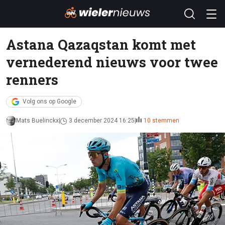
Astana Qazaqstan komt met
vernederend nieuws voor twee
renners
Volg ons op Google
Mats Buelinckx
3 december 2024 16:25
10 stemmen