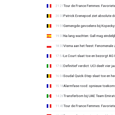
Tour de France Femmes: Favoriete
21:21
Patrick Evenepoel ziet absolute 
20:33
Gemengde gevoelens bij Kopecky: 
19:59
Na lang wachten: Gall mag eindel
19:33
Visma aan het feest: Fenomenale 
18:33
Le Court slaat toe en bezorgt AG 
17:54
Definitief verdict: UCI deelt vier 
17:02
Soudal Quick-Step slaat toe en h
16:04
Alarmfase rood: opnieuw toekomst
15:18
Transferbom bij UAE Team Emirate
14:26
Tour de France Femmes: Favoriete
11:45