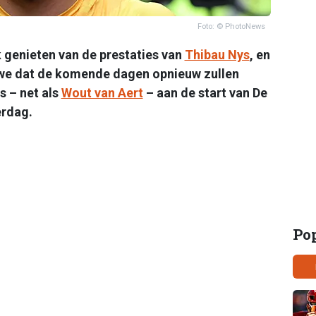
Foto: © PhotoNews
 genieten van de prestaties van
Thibau Nys
, en
 we dat de komende dagen opnieuw zullen
 – net als
Wout van Aert
– aan de start van De
rdag.
Po