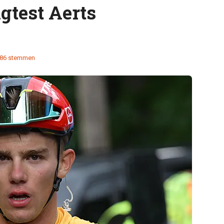
gtest Aerts
86 stemmen