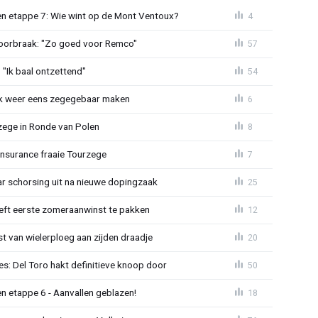
n etappe 7: Wie wint op de Mont Ventoux?
4
doorbraak: "Zo goed voor Remco"
57
"Ik baal ontzettend"
54
ijk weer eens zegegebaar maken
6
zege in Ronde van Polen
8
Insurance fraaie Tourzege
7
jaar schorsing uit na nieuwe dopingzaak
25
eeft eerste zomeraanwinst te pakken
12
 van wielerploeg aan zijden draadje
20
s: Del Toro hakt definitieve knoop door
50
n etappe 6 - Aanvallen geblazen!
18