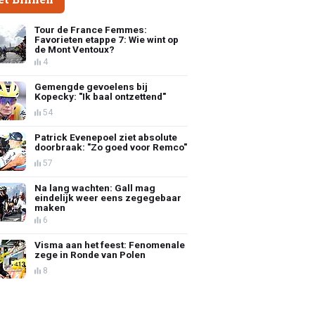
Tour de France Femmes:
Favorieten etappe 7: Wie wint op
de Mont Ventoux?
4
Gemengde gevoelens bij
Kopecky: "Ik baal ontzettend"
54
Patrick Evenepoel ziet absolute
doorbraak: "Zo goed voor Remco"
57
Na lang wachten: Gall mag
eindelijk weer eens zegegebaar
maken
6
Visma aan het feest: Fenomenale
zege in Ronde van Polen
8