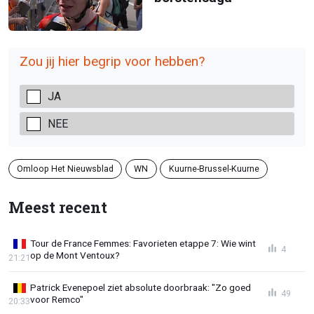
Zou jij hier begrip voor hebben?
JA
NEE
Omloop Het Nieuwsblad
WN
Kuurne-Brussel-Kuurne
Meest recent
Tour de France Femmes: Favorieten etappe 7: Wie wint
4
op de Mont Ventoux?
21:21
Patrick Evenepoel ziet absolute doorbraak: "Zo goed
49
voor Remco"
20:33