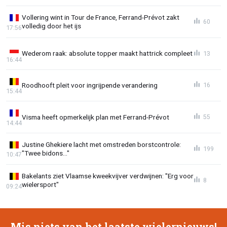
Vollering wint in Tour de France, Ferrand-Prévot zakt
60
volledig door het ijs
17:56
Wederom raak: absolute topper maakt hattrick compleet
13
16:44
Roodhooft pleit voor ingrijpende verandering
16
15:44
Visma heeft opmerkelijk plan met Ferrand-Prévot
55
14:44
Justine Ghekiere lacht met omstreden borstcontrole:
199
"Twee bidons..."
10:47
Bakelants ziet Vlaamse kweekvijver verdwijnen: "Erg voor
8
wielersport"
09:24
Mis niets van het laatste wielernieuws!