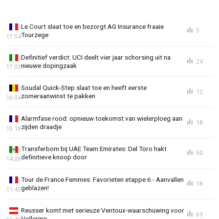
Le Court slaat toe en bezorgt AG Insurance fraaie
5
Tourzege
17:54
Definitief verdict: UCI deelt vier jaar schorsing uit na
24
nieuwe dopingzaak
17:02
Soudal Quick-Step slaat toe en heeft eerste
12
zomeraanwinst te pakken
16:04
Alarmfase rood: opnieuw toekomst van wielerploeg aan
18
zijden draadje
15:18
Transferbom bij UAE Team Emirates: Del Toro hakt
50
definitieve knoop door
14:26
Tour de France Femmes: Favorieten etappe 6 - Aanvallen
18
geblazen!
11:45
Reusser komt met serieuze Ventoux-waarschuwing voor
69
Vollering