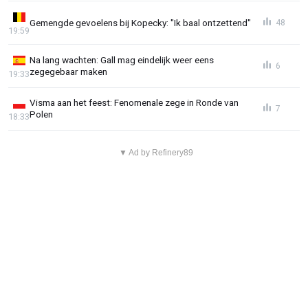
Gemengde gevoelens bij Kopecky: "Ik baal ontzettend"
48
19:59
Na lang wachten: Gall mag eindelijk weer eens
6
zegegebaar maken
19:33
Visma aan het feest: Fenomenale zege in Ronde van
7
Polen
18:33
▼ Ad by Refinery89