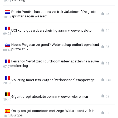
10:43
Picnic PostNL haalt uit na vertrek Jakobsen: "De grote
15
sprinter zagen we niet"
10:01
UCI kondigt aardverschuiving aan in vrouwenpeloton
14
09:23
Hoe is Pogacar zó goed? Wetenschap onthult opvallend
35
puzzelstuk
08:42
Ferrand-Prévot ziet Tourdroom uiteenspatten na nieuwe
11
mokerslag
07:57
Vollering moet iets kwijt na 'verlossende' etappezege
146
20:33
Gigant dropt absolute bom in vrouwenwielrennen
62
19:44
Onley omlijst comeback met zege, Widar toont zich in
32
Burgos
18:33