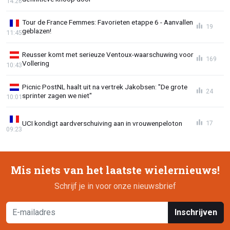
14:26
Tour de France Femmes: Favorieten etappe 6 - Aanvallen
19
geblazen!
11:45
Reusser komt met serieuze Ventoux-waarschuwing voor
169
Vollering
10:43
Picnic PostNL haalt uit na vertrek Jakobsen: "De grote
24
sprinter zagen we niet"
10:01
UCI kondigt aardverschuiving aan in vrouwenpeloton
17
09:23
Mis niets van het laatste wielernieuws!
Schrijf je in voor onze nieuwsbrief
Inschrijven