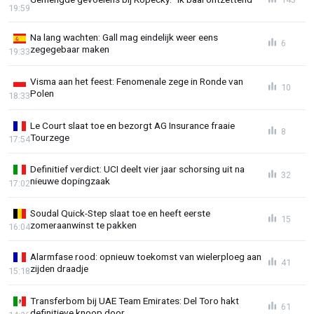
19:59
Na lang wachten: Gall mag eindelijk weer eens
6
zegegebaar maken
19:33
Visma aan het feest: Fenomenale zege in Ronde van
10
Polen
18:33
Le Court slaat toe en bezorgt AG Insurance fraaie
8
Tourzege
17:54
Definitief verdict: UCI deelt vier jaar schorsing uit na
32
nieuwe dopingzaak
17:02
Soudal Quick-Step slaat toe en heeft eerste
15
zomeraanwinst te pakken
16:04
Alarmfase rood: opnieuw toekomst van wielerploeg aan
41
zijden draadje
15:18
Transferbom bij UAE Team Emirates: Del Toro hakt
61
definitieve knoop door