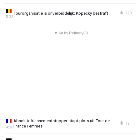
Tourorganisatie is onverbiddelijk: Kopecky bestraft
123
15:33
▼ Ad by Refinery89
Absolute klassementstopper stapt plots uit Tour de
19
France Femmes
14:38