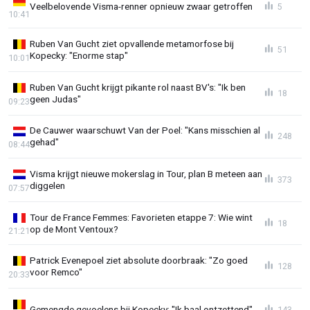
Veelbelovende Visma-renner opnieuw zwaar getroffen
5
10:41
Ruben Van Gucht ziet opvallende metamorfose bij
51
Kopecky: "Enorme stap"
10:01
Ruben Van Gucht krijgt pikante rol naast BV's: "Ik ben
18
geen Judas"
09:23
De Cauwer waarschuwt Van der Poel: "Kans misschien al
248
gehad"
08:44
Visma krijgt nieuwe mokerslag in Tour, plan B meteen aan
373
diggelen
07:57
Tour de France Femmes: Favorieten etappe 7: Wie wint
18
op de Mont Ventoux?
21:21
Patrick Evenepoel ziet absolute doorbraak: "Zo goed
128
voor Remco"
20:33
Gemengde gevoelens bij Kopecky: "Ik baal ontzettend"
143