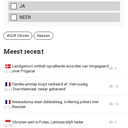
JA
NEEN
AG2R Citroën
Naesen
Meest recent
Landgenoot onthult opvallende woorden van Vingegaard
3
over Pogacar
19:16
Familie-uitstap loopt verkeerd af: Viervoudig
15
Tourritwinnaar zwaar gehavend
18:24
Niewiadoma slaat dubbelslag, Vollering pokert met
16
Reusser
17:50
Christen wint in Polen, Lemmen blijft leider
3
16:44