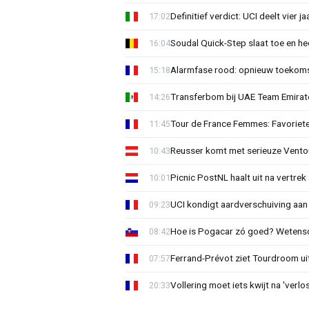
Definitief verdict: UCI deelt vier 
17:02
Soudal Quick-Step slaat toe en h
16:04
Alarmfase rood: opnieuw toekomst
15:18
Transferbom bij UAE Team Emirate
14:26
Tour de France Femmes: Favoriete
11:45
Reusser komt met serieuze Vento
10:43
Picnic PostNL haalt uit na vertrek
10:01
UCI kondigt aardverschuiving aan
09:23
Hoe is Pogacar zó goed? Wetensc
08:42
Ferrand-Prévot ziet Tourdroom u
07:57
Vollering moet iets kwijt na 'ver
20:33