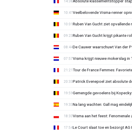
Absolute klassementstopper stap
14:38
Veelbelovende Visma-renner opni
10:41
Ruben Van Gucht ziet opvallende 
10:01
Ruben Van Gucht krijgt pikante rol
09:23
De Cauwer waarschuwt Van der Po
08:44
Visma krijgt nieuwe mokerslag in 
07:57
Tour de France Femmes: Favoriete
21:21
Patrick Evenepoel ziet absolute 
20:33
Gemengde gevoelens bij Kopecky: 
19:59
Na lang wachten: Gall mag eindel
19:33
Visma aan het feest: Fenomenale 
18:33
Le Court slaat toe en bezorgt AG 
17:54