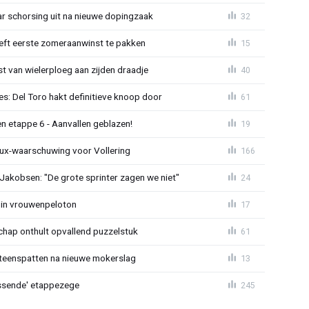
jaar schorsing uit na nieuwe dopingzaak
32
eeft eerste zomeraanwinst te pakken
15
 van wielerploeg aan zijden draadje
40
s: Del Toro hakt definitieve knoop door
61
n etappe 6 - Aanvallen geblazen!
19
ux-waarschuwing voor Vollering
166
 Jakobsen: "De grote sprinter zagen we niet"
24
 in vrouwenpeloton
17
hap onthult opvallend puzzelstuk
61
iteenspatten na nieuwe mokerslag
13
lossende' etappezege
245