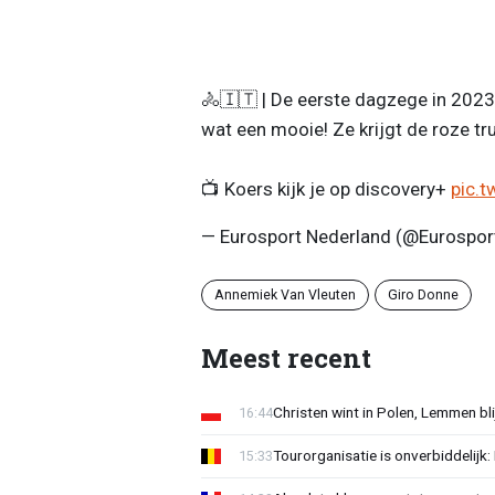
🚴🇮🇹 | De eerste dagzege in 2023 
wat een mooie! Ze krijgt de roze trui
📺 Koers kijk je op discovery+
pic.t
— Eurosport Nederland (@Eurospo
Annemiek Van Vleuten
Giro Donne
Meest recent
Christen wint in Polen, Lemmen blij
16:44
Tourorganisatie is onverbiddelijk
15:33