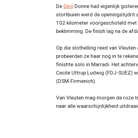
De
Giro
Donne had eigenlijk gistere
stortbuien werd de openingstijdrit
102 kilometer voorgeschoteld met d
beklimming. De finish lag na de afda
Op die slothelling reed van Vleuten 
probeerden ze haar nog in te reken
finishte solo in Marradi. Het acht
Cecile Uttrup Ludwig (FDJ-SUEZ) wo
(DSM-Firmenich).
Van Vleuten mag morgen de roze tru
naar alle waarschijnlijkheid uitdra