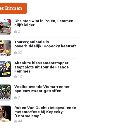
et Binnen
Christen wint in Polen, Lemmen
blijft leider
2
Tourorganisatie is
onverbiddelijk: Kopecky bestraft
52
Absolute klassementstopper
stapt plots uit Tour de France
Femmes
12
Veelbelovende Visma-renner
opnieuw zwaar getroffen
3
Ruben Van Gucht ziet opvallende
metamorfose bij Kopecky:
"Enorme stap"
44