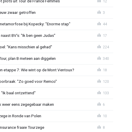
t plots uit Tour de France Femmes
12
euw zwaar getroffen
3
metamorfose bij Kopecky: "Enorme stap"
44
 naast BV's: "Ik ben geen Judas"
17
el: "Kans misschien al gehad"
224
Tour, plan B meteen aan diggelen
340
n etappe 7: Wie wint op de Mont Ventoux?
18
doorbraak: "Zo goed voor Remco"
120
"Ik baal ontzettend"
133
ijk weer eens zegegebaar maken
6
zege in Ronde van Polen
10
Insurance fraaie Tourzege
8