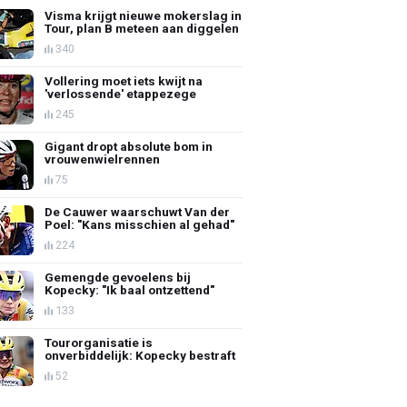
Visma krijgt nieuwe mokerslag in
Tour, plan B meteen aan diggelen
340
Vollering moet iets kwijt na
'verlossende' etappezege
245
Gigant dropt absolute bom in
vrouwenwielrennen
75
De Cauwer waarschuwt Van der
Poel: "Kans misschien al gehad"
224
Gemengde gevoelens bij
Kopecky: "Ik baal ontzettend"
133
Tourorganisatie is
onverbiddelijk: Kopecky bestraft
52