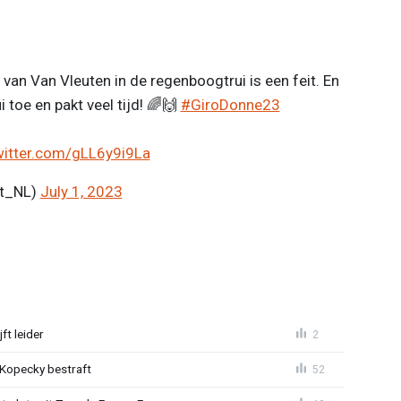
van Van Vleuten in de regenboogtrui is een feit. En
 toe en pakt veel tijd! 🌈🙌
#GiroDonne23
witter.com/gLL6y9i9La
rt_NL)
July 1, 2023
ft leider
2
: Kopecky bestraft
52