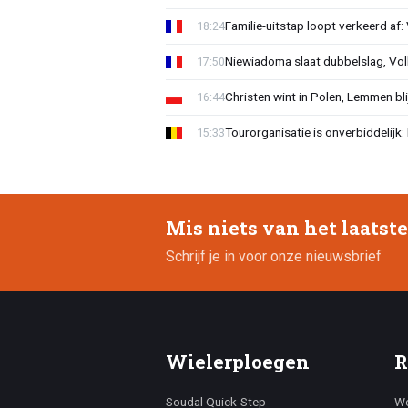
Familie-uitstap loopt verkeerd af
18:24
Niewiadoma slaat dubbelslag, Vol
17:50
Christen wint in Polen, Lemmen blij
16:44
Tourorganisatie is onverbiddelijk
15:33
Mis niets van het laatst
Schrijf je in voor onze nieuwsbrief
Wielerploegen
R
Soudal Quick-Step
Wo