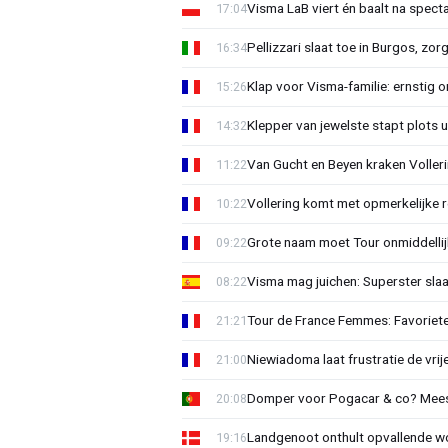
Visma LaB viert én baalt na spect
17:04
Pellizzari slaat toe in Burgos, zor
16:34
Klap voor Visma-familie: ernstig o
15:26
Klepper van jewelste stapt plots 
14:32
Van Gucht en Beyen kraken Voller
11:22
Vollering komt met opmerkelijke 
10:22
Grote naam moet Tour onmiddellijk
09:22
Visma mag juichen: Superster slaa
08:22
Tour de France Femmes: Favorieten
21:21
Niewiadoma laat frustratie de vrij
21:00
Domper voor Pogacar & co? Mee
20:08
Landgenoot onthult opvallende w
19:16