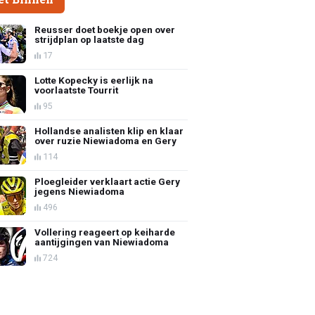
Reusser doet boekje open over
strijdplan op laatste dag
17
Lotte Kopecky is eerlijk na
voorlaatste Tourrit
95
Hollandse analisten klip en klaar
over ruzie Niewiadoma en Gery
114
Ploegleider verklaart actie Gery
jegens Niewiadoma
496
Vollering reageert op keiharde
aantijgingen van Niewiadoma
724