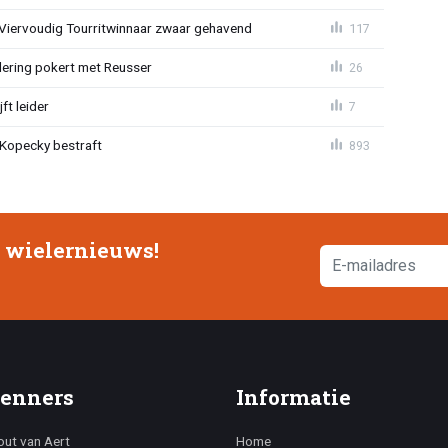
: Viervoudig Tourritwinnaar zwaar gehavend
117
lering pokert met Reusser
26
ft leider
7
: Kopecky bestraft
893
e wielernieuws!
enners
Informatie
ut van Aert
Home