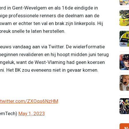
erd in Gent-Wevelgem en als 16de eindigde in
nige professionele renners die deelnam aan de
wam er echter ten val en brak zijn linkerpols. Hij
euk snelle te laten herstellen.
ieuws vandaag aan via Twitter. De wielerformatie
eginnen revalideren en hij hoopt midden juni terug
n ongeluk, want de West-Vlaming had geen koersen
ni. Het BK zou eveneens niet in gevaar komen.
.twitter.com/ZXOqs6NzHM
remTech)
May 1, 2023
N