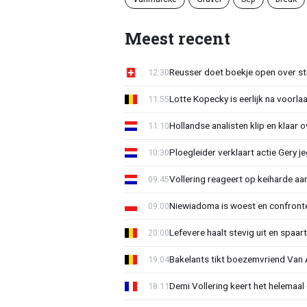
Meest recent
Reusser doet boekje open over str
12:30
Lotte Kopecky is eerlijk na voorlaa
11:55
Hollandse analisten klip en klaar 
11:10
Ploegleider verklaart actie Gery 
10:30
Vollering reageert op keiharde a
09:45
Niewiadoma is woest en confrontee
09:00
Lefevere haalt stevig uit en spaar
20:00
Bakelants tikt boezemvriend Van A
19:04
Demi Vollering keert het helemaal 
18:11