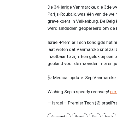
De 34-jarige Vanmarcke, die 3de w
Parijs-Roubaix, was één van de wei
gravelkoers in Valkenburg. De Belg k
werd sindsdien geopereerd om de br
Israel-Premier Tech kondigde het n
laat weten dat Vanmarcke snel zal b
inzetbaar te zijn. Een geluk bij ee
gepland voor de maanden mei en ju
🩺 Medical update: Sep Vanmarcke
Wishing Sep a speedy recovery!
pic
— Israel – Premier Tech (@IsraelP
Vanmarcke
Gravel
Sep
breuk