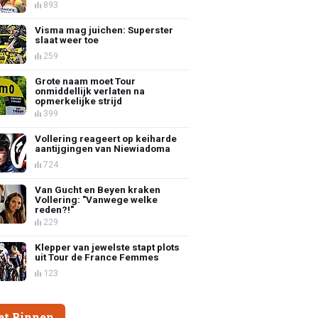
893
Visma mag juichen: Superster
slaat weer toe
259
Grote naam moet Tour
onmiddellijk verlaten na
opmerkelijke strijd
399
Vollering reageert op keiharde
aantijgingen van Niewiadoma
724
Van Gucht en Beyen kraken
Vollering: "Vanwege welke
reden?!"
229
Klepper van jewelste stapt plots
uit Tour de France Femmes
123
et Binnen