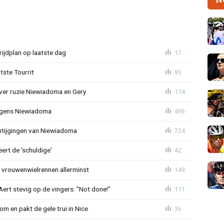
ijdplan op laatste dag
17
tste Tourrit
95
over ruzie Niewiadoma en Gery
114
jegens Niewiadoma
496
antijgingen van Niewiadoma
724
rt de 'schuldige'
42
t vrouwenwielrennen allerminst
149
ert stevig op de vingers: "Not done!"
111
om en pakt de gele trui in Nice
36