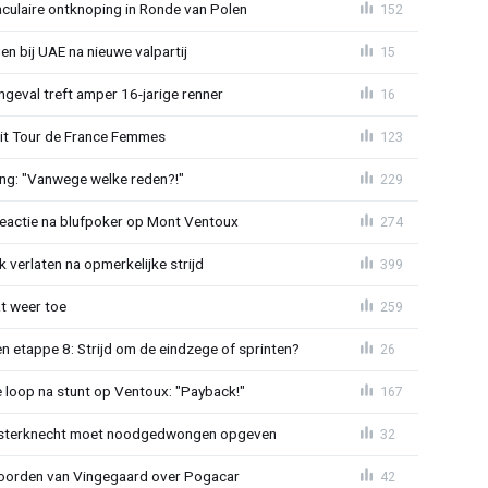
aculaire ontknoping in Ronde van Polen
152
gen bij UAE na nieuwe valpartij
15
ngeval treft amper 16-jarige renner
16
uit Tour de France Femmes
123
ing: "Vanwege welke reden?!"
229
reactie na blufpoker op Mont Ventoux
274
 verlaten na opmerkelijke strijd
399
t weer toe
259
 etappe 8: Strijd om de eindzege of sprinten?
26
e loop na stunt op Ventoux: "Payback!"
167
sterknecht moet noodgedwongen opgeven
32
oorden van Vingegaard over Pogacar
42