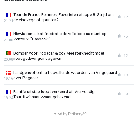
Tour de France Femmes: Favorieten etappe 8: Strijd om
12
de eindzege of sprinten?
21:21
Niewiadoma laat frustratie de vrije loop na stunt op
75
Ventoux: "Payback!"
21:00
Domper voor Pogacar & co? Meesterknecht moet
12
noodgedwongen opgeven
20:08
Landgenoot onthult opvallende woorden van Vingegaard
19
over Pogacar
19:16
Familie-uitstap loopt verkeerd af: Viervoudig
58
Tourritwinnaar zwaar gehavend
18:24
▼ Ad by Refinery89