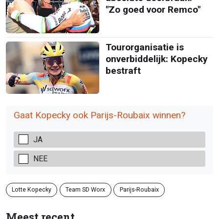
"Zo goed voor Remco"
Tourorganisatie is
onverbiddelijk: Kopecky
bestraft
Gaat Kopecky ook Parijs-Roubaix winnen?
JA
NEE
Lotte Kopecky
Team SD Worx
Parijs-Roubaix
Meest recent