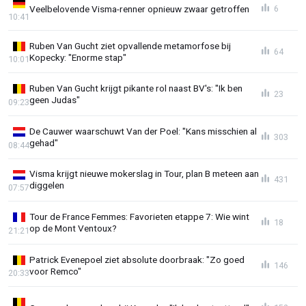
Veelbelovende Visma-renner opnieuw zwaar getroffen
6
10:41
Ruben Van Gucht ziet opvallende metamorfose bij
64
Kopecky: "Enorme stap"
10:01
Ruben Van Gucht krijgt pikante rol naast BV's: "Ik ben
23
geen Judas"
09:23
De Cauwer waarschuwt Van der Poel: "Kans misschien al
303
gehad"
08:44
Visma krijgt nieuwe mokerslag in Tour, plan B meteen aan
431
diggelen
07:57
Tour de France Femmes: Favorieten etappe 7: Wie wint
18
op de Mont Ventoux?
21:21
Patrick Evenepoel ziet absolute doorbraak: "Zo goed
146
voor Remco"
20:33