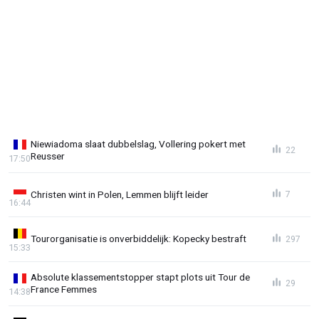
Niewiadoma slaat dubbelslag, Vollering pokert met
22
Reusser
17:50
Christen wint in Polen, Lemmen blijft leider
7
16:44
Tourorganisatie is onverbiddelijk: Kopecky bestraft
297
15:33
Absolute klassementstopper stapt plots uit Tour de
29
France Femmes
14:38