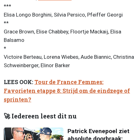
***
Elisa Longo Borghini, Silvia Persico, Pfeiffer Georgi
**
Grace Brown, Elise Chabbey, Floortje Mackaij, Elisa
Balsamo
*
Victoire Berteau, Lorena Wiebes, Aude Biannic, Christina
Schweinberger, Elinor Barker
LEES OOK:
Tour de France Femmes:
Favorieten etappe 8: Strijd om de eindzege of
sprinten?
🚀 Iedereen leest dit nu
Patrick Evenepoel ziet
absolute doorbraak: