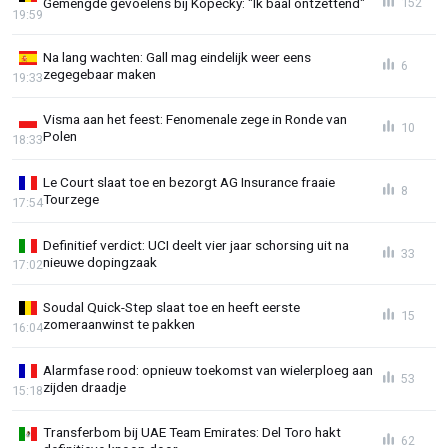
Gemengde gevoelens bij Kopecky: "Ik baal ontzettend"
152
19:59
Na lang wachten: Gall mag eindelijk weer eens
6
zegegebaar maken
19:33
Visma aan het feest: Fenomenale zege in Ronde van
10
Polen
18:33
Le Court slaat toe en bezorgt AG Insurance fraaie
8
Tourzege
17:54
Definitief verdict: UCI deelt vier jaar schorsing uit na
33
nieuwe dopingzaak
17:02
Soudal Quick-Step slaat toe en heeft eerste
15
zomeraanwinst te pakken
16:04
Alarmfase rood: opnieuw toekomst van wielerploeg aan
53
zijden draadje
15:18
Transferbom bij UAE Team Emirates: Del Toro hakt
62