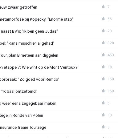
euw zwaar getroffen
7
metamorfose bij Kopecky: "Enorme stap"
66
 naast BV's: "Ik ben geen Judas"
23
el: "Kans misschien al gehad"
328
Tour, plan B meteen aan diggelen
453
n etappe 7: Wie wint op de Mont Ventoux?
18
doorbraak: "Zo goed voor Remco"
150
"Ik baal ontzettend"
159
ijk weer eens zegegebaar maken
6
zege in Ronde van Polen
10
Insurance fraaie Tourzege
8