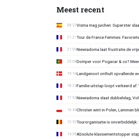
Meest recent
Visma mag juichen: Superster slaa
08:22
Tour de France Femmes: Favorieten
21:21
Niewiadoma laat frustratie de vrij
21:00
Domper voor Pogacar & co? Mee
20:08
Landgenoot onthult opvallende w
19:16
Familie-uitstap loopt verkeerd af
18:24
Niewiadoma slaat dubbelslag, Vol
17:50
Christen wint in Polen, Lemmen blij
16:44
Tourorganisatie is onverbiddelijk
15:33
Absolute klassementstopper stap
14:38