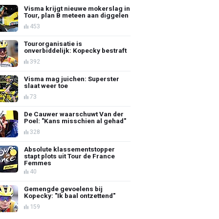
Visma krijgt nieuwe mokerslag in
Tour, plan B meteen aan diggelen
453
Tourorganisatie is
onverbiddelijk: Kopecky bestraft
392
Visma mag juichen: Superster
slaat weer toe
73
De Cauwer waarschuwt Van der
Poel: "Kans misschien al gehad"
328
Absolute klassementstopper
stapt plots uit Tour de France
Femmes
40
Gemengde gevoelens bij
Kopecky: "Ik baal ontzettend"
159