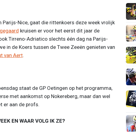
n Parijs-Nice, gaat die rittenkoers deze week vrolijk
ngegaard
kruisen er voor het eerst dit jaar de
ook Tirreno-Adriatico slechts één dag na Parijs-
we in de Koers tussen de Twee Zeeën genieten van
t van Aert
.
Woensdag staat de GP Oetingen op het programma,
Koerse met aankomst op Nokereberg, maar dan wel
t er aan de profs.
EEK EN WAAR VOLG IK ZE?