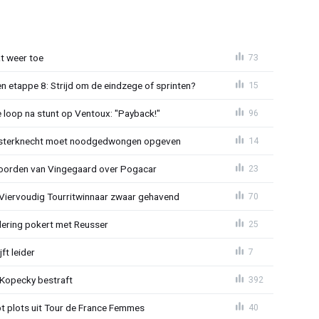
t weer toe
73
 etappe 8: Strijd om de eindzege of sprinten?
15
e loop na stunt op Ventoux: "Payback!"
96
sterknecht moet noodgedwongen opgeven
14
oorden van Vingegaard over Pogacar
23
: Viervoudig Tourritwinnaar zwaar gehavend
70
lering pokert met Reusser
25
ft leider
7
: Kopecky bestraft
392
t plots uit Tour de France Femmes
40