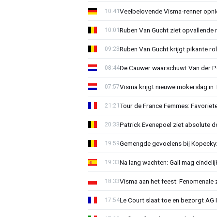
Veelbelovende Visma-renner opni
10:41
Ruben Van Gucht ziet opvallende 
10:01
Ruben Van Gucht krijgt pikante rol
09:23
De Cauwer waarschuwt Van der Po
08:44
Visma krijgt nieuwe mokerslag in 
07:57
Tour de France Femmes: Favoriete
21:21
Patrick Evenepoel ziet absolute 
20:33
Gemengde gevoelens bij Kopecky: 
19:59
Na lang wachten: Gall mag eindel
19:33
Visma aan het feest: Fenomenale 
18:33
Le Court slaat toe en bezorgt AG 
17:54