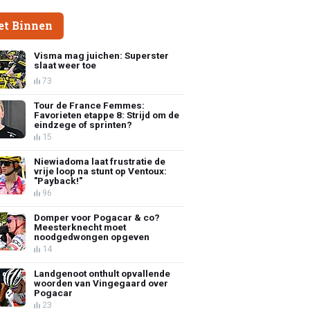
et Binnen
Visma mag juichen: Superster
slaat weer toe
73
Tour de France Femmes:
Favorieten etappe 8: Strijd om de
eindzege of sprinten?
15
Niewiadoma laat frustratie de
vrije loop na stunt op Ventoux:
"Payback!"
96
Domper voor Pogacar & co?
Meesterknecht moet
noodgedwongen opgeven
14
Landgenoot onthult opvallende
woorden van Vingegaard over
Pogacar
23