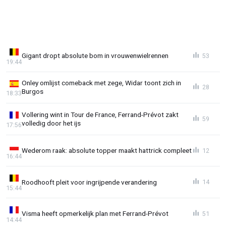
Gigant dropt absolute bom in vrouwenwielrennen
53
19:44
Onley omlijst comeback met zege, Widar toont zich in
28
Burgos
18:33
Vollering wint in Tour de France, Ferrand-Prévot zakt
59
volledig door het ijs
17:56
Wederom raak: absolute topper maakt hattrick compleet
12
16:44
Roodhooft pleit voor ingrijpende verandering
14
15:44
Visma heeft opmerkelijk plan met Ferrand-Prévot
51
14:44