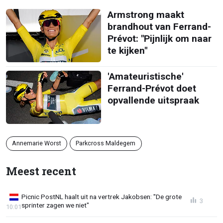
Armstrong maakt
brandhout van Ferrand-
Prévot: "Pijnlijk om naar
te kijken"
'Amateuristische'
Ferrand-Prévot doet
opvallende uitspraak
Annemarie Worst
Parkcross Maldegem
Meest recent
Picnic PostNL haalt uit na vertrek Jakobsen: "De grote
3
sprinter zagen we niet"
10:01