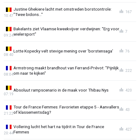
Justine Ghekiere lacht met omstreden borstcontrole:
167
"Twee bidons..."
10:47
Bakelants ziet Vlaamse kweekvijver verdwijnen: "Erg voor
7
wielersport"
09:24
Lotte Kopecky velt stevige mening over 'borstensaga'
76
08:40
Armstrong maakt brandhout van Ferrand-Prévot: "Pijnlijk
222
om naar te kijken"
08:04
Absoluut rampscenario in de maak voor Thibau Nys
420
07:19
Tour de France Femmes: Favorieten etappe 5 - Aanvallers
43
of klassementsdag?
21:22
Vollering lucht het hart na tijdrit in Tour de France
427
Femmes
20:44