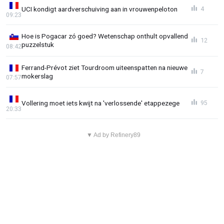
UCI kondigt aardverschuiving aan in vrouwenpeloton
4
09:23
Hoe is Pogacar zó goed? Wetenschap onthult opvallend
12
puzzelstuk
08:42
Ferrand-Prévot ziet Tourdroom uiteenspatten na nieuwe
7
mokerslag
07:57
Vollering moet iets kwijt na 'verlossende' etappezege
95
20:33
▼ Ad by Refinery89