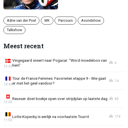
Adrie van der Poel
WK
Parcours
Avondshow
Talkshow
Meest recent
Vingegaard sneert naar Pogacar: "Word moedeloos van
6
hem"
15:33
Tour de France Femmes: Favorieten etappe 9 - Wie gaat
14
er met het geel vandoor?
14:44
Reusser doet boekje open over strijdplan op laatste dag
88
12:30
Lotte Kopecky is eerlijk na voorlaatste Tourrit
178
11:55