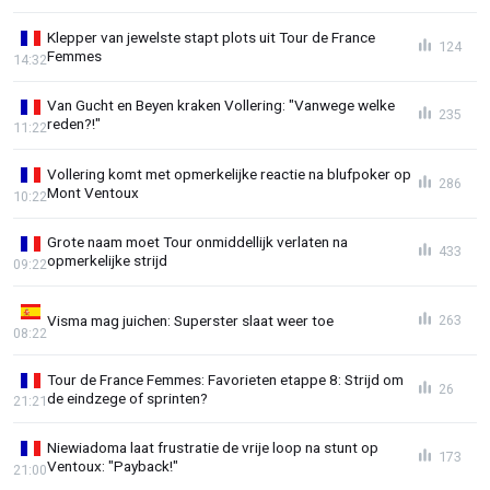
Klepper van jewelste stapt plots uit Tour de France
124
Femmes
14:32
Van Gucht en Beyen kraken Vollering: "Vanwege welke
235
reden?!"
11:22
Vollering komt met opmerkelijke reactie na blufpoker op
286
Mont Ventoux
10:22
Grote naam moet Tour onmiddellijk verlaten na
433
opmerkelijke strijd
09:22
Visma mag juichen: Superster slaat weer toe
263
08:22
Tour de France Femmes: Favorieten etappe 8: Strijd om
26
de eindzege of sprinten?
21:21
Niewiadoma laat frustratie de vrije loop na stunt op
173
Ventoux: "Payback!"
21:00