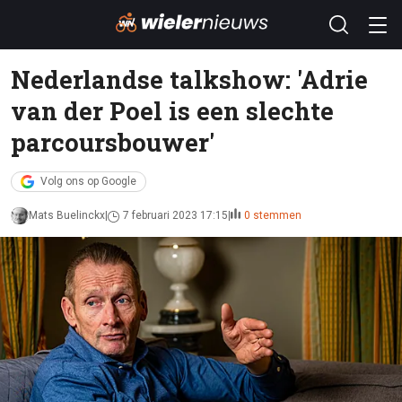
Nederlandse talkshow: 'Adrie
van der Poel is een slechte
parcoursbouwer'
Volg ons op Google
Mats Buelinckx
7 februari 2023 17:15
0 stemmen