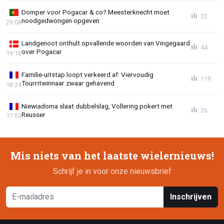
Domper voor Pogacar & co? Meesterknecht moet
32
noodgedwongen opgeven
20:08
Landgenoot onthult opvallende woorden van Vingegaard
44
over Pogacar
19:16
Familie-uitstap loopt verkeerd af: Viervoudig
119
Tourritwinnaar zwaar gehavend
18:24
Niewiadoma slaat dubbelslag, Vollering pokert met
26
Reusser
17:50
Mis niets van het laatste wielernieuws!
Schrijf je in voor onze nieuwsbrief
Inschrijven