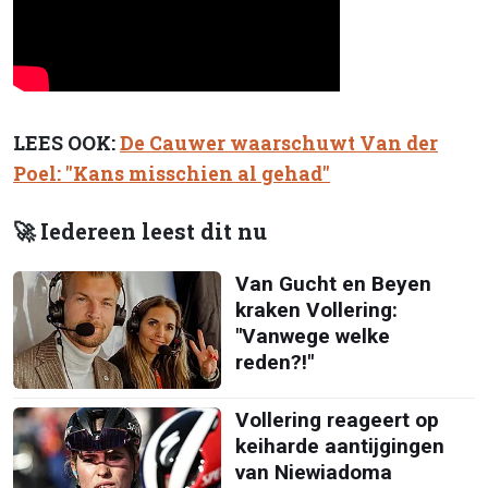
LEES OOK:
De Cauwer waarschuwt Van der
Poel: "Kans misschien al gehad"
🚀 Iedereen leest dit nu
Van Gucht en Beyen
kraken Vollering:
"Vanwege welke
reden?!"
Vollering reageert op
keiharde aantijgingen
van Niewiadoma