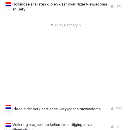
Hollandse analisten klip en klaar over ruzie Niewiadoma
176
en Gery
11:10
▼ Ad by Refinery89
Ploegleider verklaart actie Gery jegens Niewiadoma
733
10:30
Vollering reageert op keiharde aantijgingen van
1090
Niewiadoma