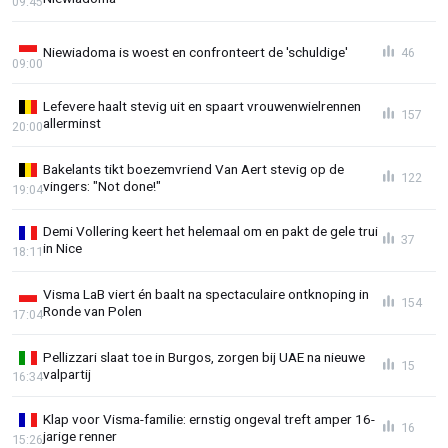
09:45
Niewiadoma is woest en confronteert de 'schuldige'
46
09:00
Lefevere haalt stevig uit en spaart vrouwenwielrennen
157
allerminst
20:00
Bakelants tikt boezemvriend Van Aert stevig op de
122
vingers: "Not done!"
19:04
Demi Vollering keert het helemaal om en pakt de gele trui
37
in Nice
18:11
Visma LaB viert én baalt na spectaculaire ontknoping in
154
Ronde van Polen
17:04
Pellizzari slaat toe in Burgos, zorgen bij UAE na nieuwe
15
valpartij
16:34
Klap voor Visma-familie: ernstig ongeval treft amper 16-
16
jarige renner
15:26