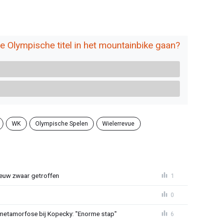
e Olympische titel in het mountainbike gaan?
WK
Olympische Spelen
Wielerrevue
euw zwaar getroffen
1
0
metamorfose bij Kopecky: "Enorme stap"
6