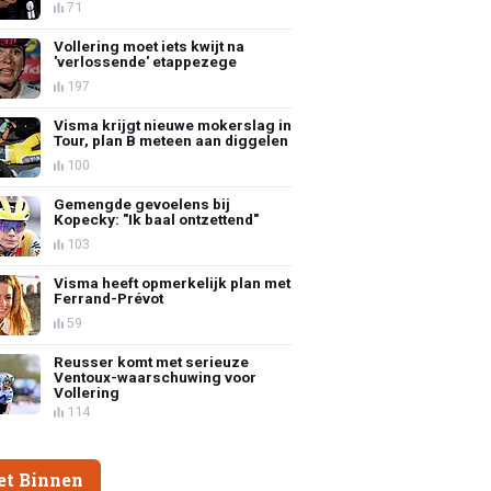
71
Vollering moet iets kwijt na
'verlossende' etappezege
197
Visma krijgt nieuwe mokerslag in
Tour, plan B meteen aan diggelen
100
Gemengde gevoelens bij
Kopecky: "Ik baal ontzettend"
103
Visma heeft opmerkelijk plan met
Ferrand-Prévot
59
Reusser komt met serieuze
Ventoux-waarschuwing voor
Vollering
114
et Binnen