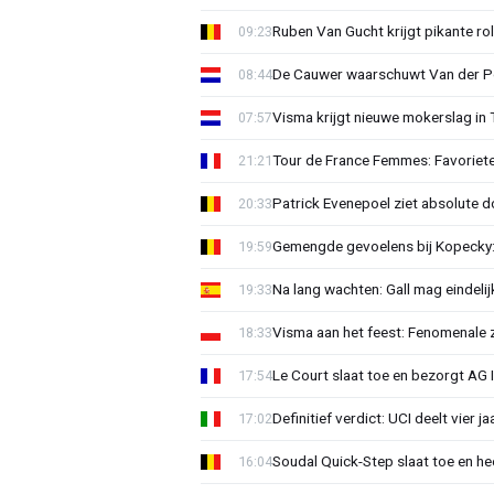
Ruben Van Gucht krijgt pikante rol
09:23
De Cauwer waarschuwt Van der Po
08:44
Visma krijgt nieuwe mokerslag in 
07:57
Tour de France Femmes: Favoriete
21:21
Patrick Evenepoel ziet absolute 
20:33
Gemengde gevoelens bij Kopecky: 
19:59
Na lang wachten: Gall mag eindel
19:33
Visma aan het feest: Fenomenale 
18:33
Le Court slaat toe en bezorgt AG 
17:54
Definitief verdict: UCI deelt vier 
17:02
Soudal Quick-Step slaat toe en h
16:04