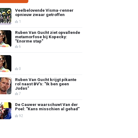
Veelbelovende Visma-renner
opnieuw zwaar getroffen
1
Ruben Van Gucht ziet opvallende
metamorfose bij Kopecky:
"Enorme stap"
6
0
Ruben Van Gucht krijgt pikante
rol naast BV's: "Ik ben geen
Judas"
7
De Cauwer waarschuwt Van der
Poel: "Kans misschien al gehad"
92