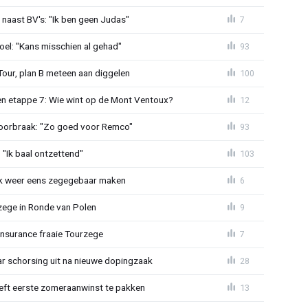
 naast BV's: "Ik ben geen Judas"
7
el: "Kans misschien al gehad"
93
Tour, plan B meteen aan diggelen
100
n etappe 7: Wie wint op de Mont Ventoux?
12
doorbraak: "Zo goed voor Remco"
93
"Ik baal ontzettend"
103
ijk weer eens zegegebaar maken
6
zege in Ronde van Polen
9
Insurance fraaie Tourzege
7
jaar schorsing uit na nieuwe dopingzaak
28
eeft eerste zomeraanwinst te pakken
13