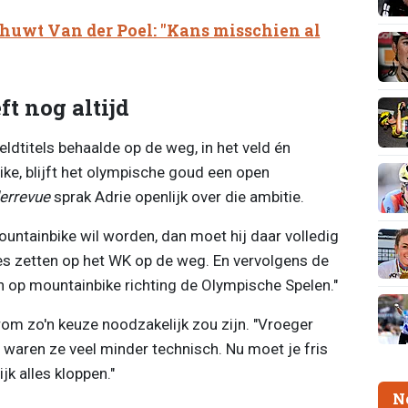
uwt Van der Poel: "Kans misschien al
t nog altijd
dtitels behaalde op de weg, in het veld én
e, blijft het olympische goud een open
errevue
sprak Adrie openlijk over die ambitie.
untainbike wil worden, dan moet hij daar volledig
les zetten op het WK op de weg. En vervolgens de
n op mountainbike richting de Olympische Spelen."
rom zo'n keuze noodzakelijk zou zijn. "Vroeger
 waren ze veel minder technisch. Nu moet je fris
jk alles kloppen."
N