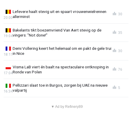
Lefevere haalt stevig uit en spaart vrouwenwielrennen
30
allerminst
20:00
Bakelants tikt boezemvriend Van Aert stevig op de
35
vingers: "Not done!"
19:04
Demi Vollering keert het helemaal om en pakt de gele trui
30
in Nice
18:11
Visma LaB viert én baalt na spectaculaire ontknoping in
76
Ronde van Polen
17:04
Pellizzari slaat toe in Burgos, zorgen bij UAE na nieuwe
5
valpartij
16:34
▼ Ad by Refinery89