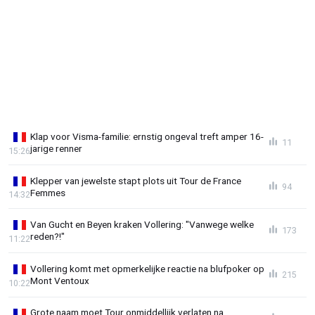
Klap voor Visma-familie: ernstig ongeval treft amper 16-
11
jarige renner
15:26
Klepper van jewelste stapt plots uit Tour de France
94
Femmes
14:32
Van Gucht en Beyen kraken Vollering: "Vanwege welke
173
reden?!"
11:22
Vollering komt met opmerkelijke reactie na blufpoker op
215
Mont Ventoux
10:22
Grote naam moet Tour onmiddellijk verlaten na