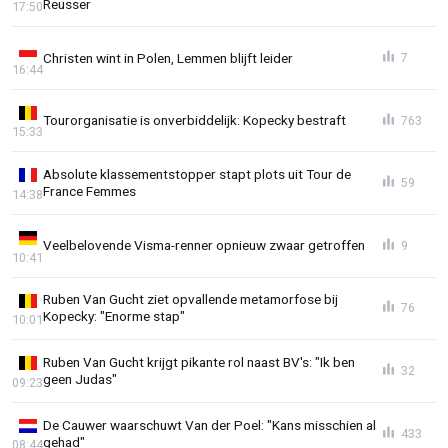
Reusser
17:50
Christen wint in Polen, Lemmen blijft leider
7
16:44
Tourorganisatie is onverbiddelijk: Kopecky bestraft
763
15:33
Absolute klassementstopper stapt plots uit Tour de
59
France Femmes
14:38
Veelbelovende Visma-renner opnieuw zwaar getroffen
9
10:41
Ruben Van Gucht ziet opvallende metamorfose bij
76
Kopecky: "Enorme stap"
10:01
Ruben Van Gucht krijgt pikante rol naast BV's: "Ik ben
32
geen Judas"
09:23
De Cauwer waarschuwt Van der Poel: "Kans misschien al
433
gehad"
08:44