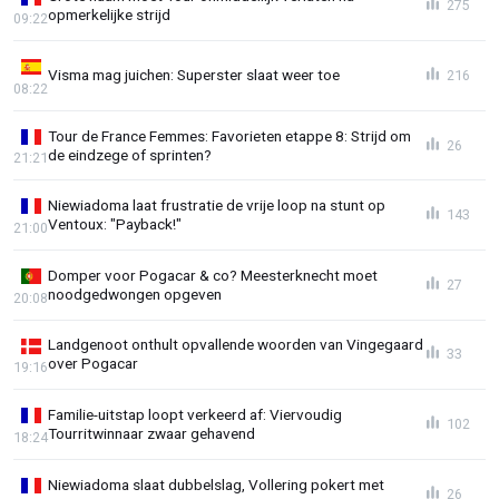
275
opmerkelijke strijd
09:22
Visma mag juichen: Superster slaat weer toe
216
08:22
Tour de France Femmes: Favorieten etappe 8: Strijd om
26
de eindzege of sprinten?
21:21
Niewiadoma laat frustratie de vrije loop na stunt op
143
Ventoux: "Payback!"
21:00
Domper voor Pogacar & co? Meesterknecht moet
27
noodgedwongen opgeven
20:08
Landgenoot onthult opvallende woorden van Vingegaard
33
over Pogacar
19:16
Familie-uitstap loopt verkeerd af: Viervoudig
102
Tourritwinnaar zwaar gehavend
18:24
Niewiadoma slaat dubbelslag, Vollering pokert met
26