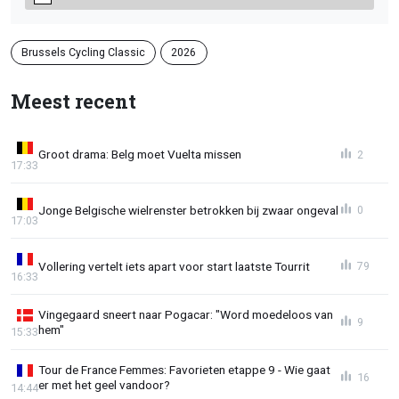
Brussels Cycling Classic
2026
Meest recent
Groot drama: Belg moet Vuelta missen
2
17:33
Jonge Belgische wielrenster betrokken bij zwaar ongeval
0
17:03
Vollering vertelt iets apart voor start laatste Tourrit
79
16:33
Vingegaard sneert naar Pogacar: "Word moedeloos van
9
hem"
15:33
Tour de France Femmes: Favorieten etappe 9 - Wie gaat
16
er met het geel vandoor?
14:44