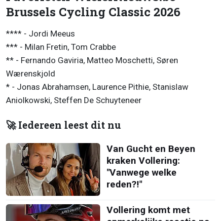
Brussels Cycling Classic 2026
**** - Jordi Meeus
*** - Milan Fretin, Tom Crabbe
** - Fernando Gaviria, Matteo Moschetti, Søren
Wærenskjold
* - Jonas Abrahamsen, Laurence Pithie, Stanislaw
Aniolkowski, Steffen De Schuyteneer
🚀 Iedereen leest dit nu
Van Gucht en Beyen
kraken Vollering:
"Vanwege welke
reden?!"
Vollering komt met