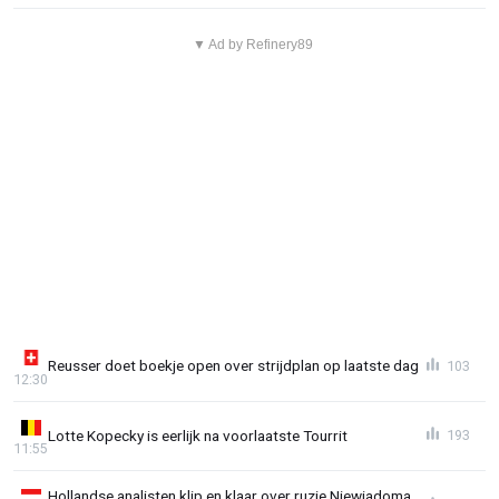
▼ Ad by Refinery89
Reusser doet boekje open over strijdplan op laatste dag
103
12:30
Lotte Kopecky is eerlijk na voorlaatste Tourrit
193
11:55
Hollandse analisten klip en klaar over ruzie Niewiadoma