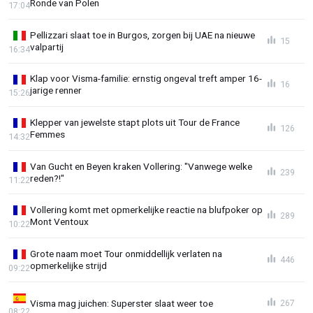
Ronde van Polen
17:04
Pellizzari slaat toe in Burgos, zorgen bij UAE na nieuwe
15
valpartij
16:34
Klap voor Visma-familie: ernstig ongeval treft amper 16-
16
jarige renner
15:26
Klepper van jewelste stapt plots uit Tour de France
126
Femmes
14:32
Van Gucht en Beyen kraken Vollering: "Vanwege welke
239
reden?!"
11:22
Vollering komt met opmerkelijke reactie na blufpoker op
289
Mont Ventoux
10:22
Grote naam moet Tour onmiddellijk verlaten na
446
opmerkelijke strijd
09:22
Visma mag juichen: Superster slaat weer toe
267
08:22