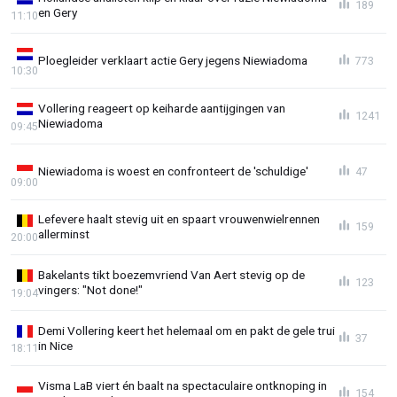
189
en Gery
11:10
Ploegleider verklaart actie Gery jegens Niewiadoma
773
10:30
Vollering reageert op keiharde aantijgingen van
1241
Niewiadoma
09:45
Niewiadoma is woest en confronteert de 'schuldige'
47
09:00
Lefevere haalt stevig uit en spaart vrouwenwielrennen
159
allerminst
20:00
Bakelants tikt boezemvriend Van Aert stevig op de
123
vingers: "Not done!"
19:04
Demi Vollering keert het helemaal om en pakt de gele trui
37
in Nice
18:11
Visma LaB viert én baalt na spectaculaire ontknoping in
154