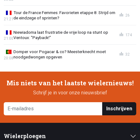
Tour de France Femmes: Favorieten etappe 8: Strijd om
26
de eindzege of sprinten?
21:21
Niewiadoma laat frustratie de vrije loop na stunt op
174
Ventoux: "Payback!"
21:00
Domper voor Pogacar & co? Meesterknecht moet
32
noodgedwongen opgeven
20:08
Mis niets van het laatste wielernieuws!
Schrijf je in voor onze nieuwsbrief
Inschrijven
Wielerploegen