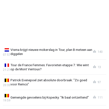
Visma krijgt nieuwe mokerslag in Tour, plan B meteen aan
140
diggelen
07:57
Tour de France Femmes: Favorieten etappe 7: Wie wint
13
op de Mont Ventoux?
21:21
Patrick Evenepoel ziet absolute doorbraak: "Zo goed
97
voor Remco"
20:33
Gemengde gevoelens bij Kopecky: "Ik baal ontzettend"
111
19:59