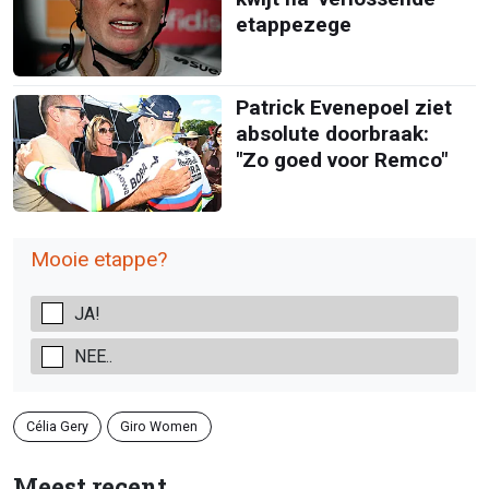
etappezege
Patrick Evenepoel ziet
absolute doorbraak:
"Zo goed voor Remco"
Mooie etappe?
JA!
NEE..
Célia Gery
Giro Women
Meest recent