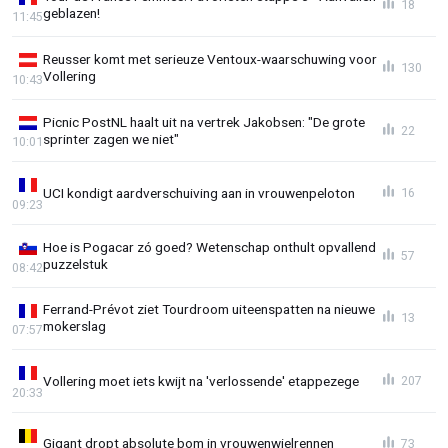
18
geblazen!
11:45
Reusser komt met serieuze Ventoux-waarschuwing voor
130
Vollering
10:43
Picnic PostNL haalt uit na vertrek Jakobsen: "De grote
22
sprinter zagen we niet"
10:01
UCI kondigt aardverschuiving aan in vrouwenpeloton
16
09:23
Hoe is Pogacar zó goed? Wetenschap onthult opvallend
57
puzzelstuk
08:42
Ferrand-Prévot ziet Tourdroom uiteenspatten na nieuwe
13
mokerslag
07:57
Vollering moet iets kwijt na 'verlossende' etappezege
207
20:33
Gigant dropt absolute bom in vrouwenwielrennen
73