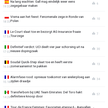
Na lang wachten: Gall mag eindelijk weer eens
6
zegegebaar maken
19:33
Visma aan het feest: Fenomenale zege in Ronde van
10
Polen
18:33
Le Court slaat toe en bezorgt AG Insurance fraaie
7
Tourzege
17:54
Definitief verdict: UCI deelt vier jaar schorsing uit na
30
nieuwe dopingzaak
17:02
Soudal Quick-Step slaat toe en heeft eerste
13
zomeraanwinst te pakken
16:04
Alarmfase rood: opnieuw toekomst van wielerploeg aan
34
zijden draadje
15:18
Transferbom bij UAE Team Emirates: Del Toro hakt
57
definitieve knoop door
14:26
Tour de France Femmes: Favorieten etappe 6 - Aanvallen