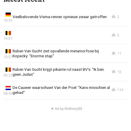
Veelbelovende Visma-renner opnieuw zwaar getroffen
2
10:41
0
10:01
Ruben Van Gucht ziet opvallende metamorfose bij
11
Kopecky: "Enorme stap"
10:01
Ruben Van Gucht krijgt pikante rol naast BV's: "Ik ben
10
geen Judas"
09:23
De Cauwer waarschuwt Van der Poel: "Kans misschien al
119
gehad"
08:44
▼ Ad by Refinery89