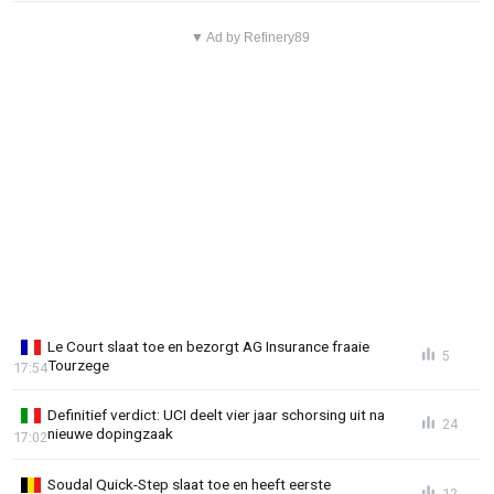
▼ Ad by Refinery89
Le Court slaat toe en bezorgt AG Insurance fraaie
5
Tourzege
17:54
Definitief verdict: UCI deelt vier jaar schorsing uit na
24
nieuwe dopingzaak
17:02
Soudal Quick-Step slaat toe en heeft eerste
12