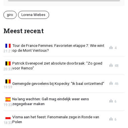
giro
Lorena Wiebes
Meest recent
Tour de France Femmes: Favorieten etappe 7: Wie wint
4
op de Mont Ventoux?
21:21
Patrick Evenepoel ziet absolute doorbraak: "Zo goed
48
voor Remco"
20:33
Gemengde gevoelens bij Kopecky: "Ik baal ontzettend"
46
19:59
Na lang wachten: Gall mag eindelijk weer eens
6
zegegebaar maken
19:33
Visma aan het feest: Fenomenale zege in Ronde van
6
Polen
18:33