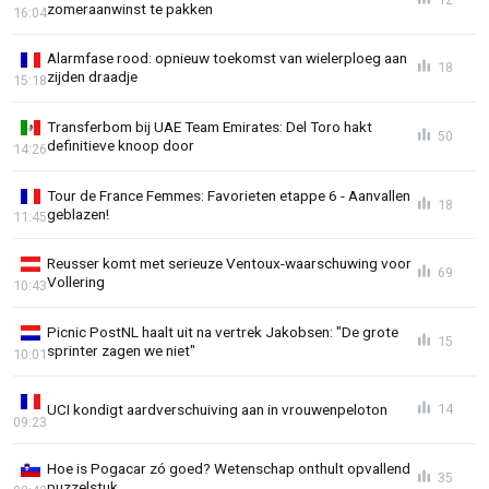
zomeraanwinst te pakken
16:04
Alarmfase rood: opnieuw toekomst van wielerploeg aan
18
zijden draadje
15:18
Transferbom bij UAE Team Emirates: Del Toro hakt
50
definitieve knoop door
14:26
Tour de France Femmes: Favorieten etappe 6 - Aanvallen
18
geblazen!
11:45
Reusser komt met serieuze Ventoux-waarschuwing voor
69
Vollering
10:43
Picnic PostNL haalt uit na vertrek Jakobsen: "De grote
15
sprinter zagen we niet"
10:01
UCI kondigt aardverschuiving aan in vrouwenpeloton
14
09:23
Hoe is Pogacar zó goed? Wetenschap onthult opvallend
35
puzzelstuk