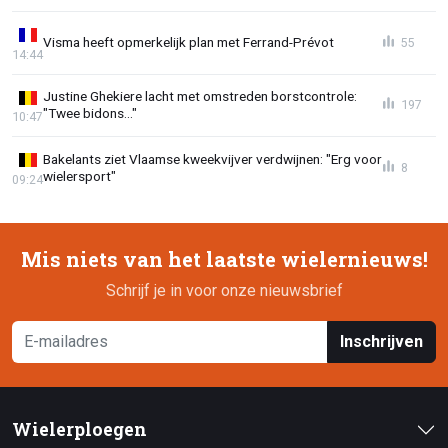
Visma heeft opmerkelijk plan met Ferrand-Prévot
55
14:44
Justine Ghekiere lacht met omstreden borstcontrole:
197
"Twee bidons..."
10:47
Bakelants ziet Vlaamse kweekvijver verdwijnen: "Erg voor
8
wielersport"
09:24
Mis niets van het laatste wielernieuws!
Schrijf je in voor onze nieuwsbrief
Inschrijven
Wielerploegen