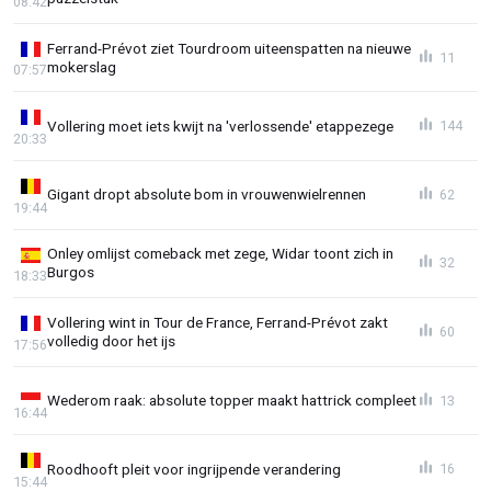
08:42
Ferrand-Prévot ziet Tourdroom uiteenspatten na nieuwe
11
mokerslag
07:57
Vollering moet iets kwijt na 'verlossende' etappezege
144
20:33
Gigant dropt absolute bom in vrouwenwielrennen
62
19:44
Onley omlijst comeback met zege, Widar toont zich in
32
Burgos
18:33
Vollering wint in Tour de France, Ferrand-Prévot zakt
60
volledig door het ijs
17:56
Wederom raak: absolute topper maakt hattrick compleet
13
16:44
Roodhooft pleit voor ingrijpende verandering
16
15:44