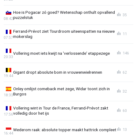
Hoe is Pogacar zó goed? Wetenschap onthult opvallend
35
puzzelstuk
08:42
Ferrand-Prévot ziet Tourdroom uiteenspatten na nieuwe
11
mokerslag
07:57
Vollering moet iets kwijt na 'verlossende' etappezege
146
20:33
Gigant dropt absolute bom in vrouwenwielrennen
62
19:44
Onley omlijst comeback met zege, Widar toont zich in
32
Burgos
18:33
Vollering wint in Tour de France, Ferrand-Prévot zakt
60
volledig door het ijs
17:56
Wederom raak: absolute topper maakt hattrick compleet
13
16:44