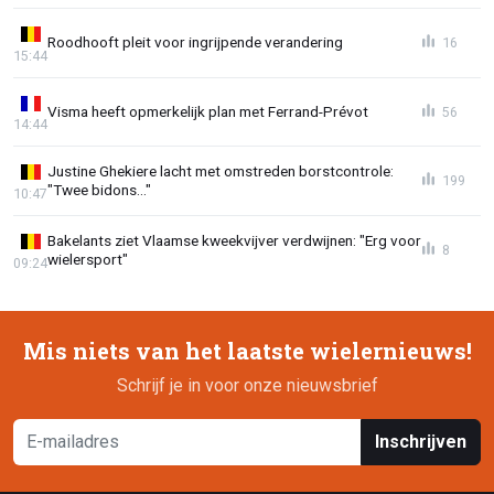
Roodhooft pleit voor ingrijpende verandering
16
15:44
Visma heeft opmerkelijk plan met Ferrand-Prévot
56
14:44
Justine Ghekiere lacht met omstreden borstcontrole:
199
"Twee bidons..."
10:47
Bakelants ziet Vlaamse kweekvijver verdwijnen: "Erg voor
8
wielersport"
09:24
Mis niets van het laatste wielernieuws!
Schrijf je in voor onze nieuwsbrief
Inschrijven