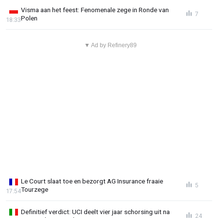
Visma aan het feest: Fenomenale zege in Ronde van
7
Polen
18:33
▼ Ad by Refinery89
Le Court slaat toe en bezorgt AG Insurance fraaie
5
Tourzege
17:54
Definitief verdict: UCI deelt vier jaar schorsing uit na
24