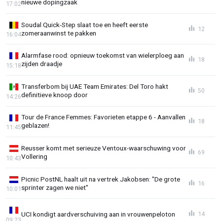
nieuwe dopingzaak
17:02
Soudal Quick-Step slaat toe en heeft eerste
12
zomeraanwinst te pakken
16:04
Alarmfase rood: opnieuw toekomst van wielerploeg aan
18
zijden draadje
15:18
Transferbom bij UAE Team Emirates: Del Toro hakt
50
definitieve knoop door
14:26
Tour de France Femmes: Favorieten etappe 6 - Aanvallen
18
geblazen!
11:45
Reusser komt met serieuze Ventoux-waarschuwing voor
69
Vollering
10:43
Picnic PostNL haalt uit na vertrek Jakobsen: "De grote
16
sprinter zagen we niet"
10:01
UCI kondigt aardverschuiving aan in vrouwenpeloton
14
09:23