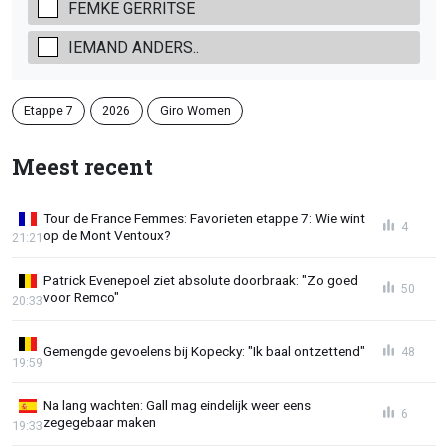
FEMKE GERRITSE
IEMAND ANDERS..
Etappe 7
2026
Giro Women
Meest recent
Tour de France Femmes: Favorieten etappe 7: Wie wint
4
op de Mont Ventoux?
21:21
Patrick Evenepoel ziet absolute doorbraak: "Zo goed
50
voor Remco"
20:33
Gemengde gevoelens bij Kopecky: "Ik baal ontzettend"
48
19:59
Na lang wachten: Gall mag eindelijk weer eens
6
zegegebaar maken
19:33