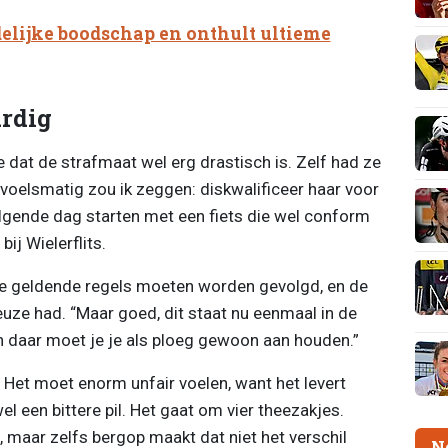
delijke boodschap en onthult ultieme
ardig
dat de strafmaat wel erg drastisch is. Zelf had ze
voelsmatig zou ik zeggen: diskwalificeer haar voor
olgende dag starten met een fiets die wel conform
bij Wielerflits.
de geldende regels moeten worden gevolgd, en de
euze had. “Maar goed, dit staat nu eenmaal in de
en daar moet je je als ploeg gewoon aan houden.”
k. Het moet enorm unfair voelen, want het levert
l een bittere pil. Het gaat om vier theezakjes.
 maar zelfs bergop maakt dat niet het verschil
N