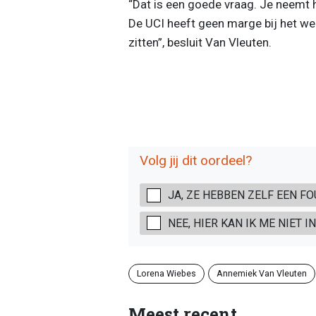
“Dat is een goede vraag. Je neemt he
De UCI heeft geen marge bij het weg
zitten”, besluit Van Vleuten.
Volg jij dit oordeel?
JA, ZE HEBBEN ZELF EEN F
NEE, HIER KAN IK ME NIET I
Lorena Wiebes
Annemiek Van Vleuten
Meest recent