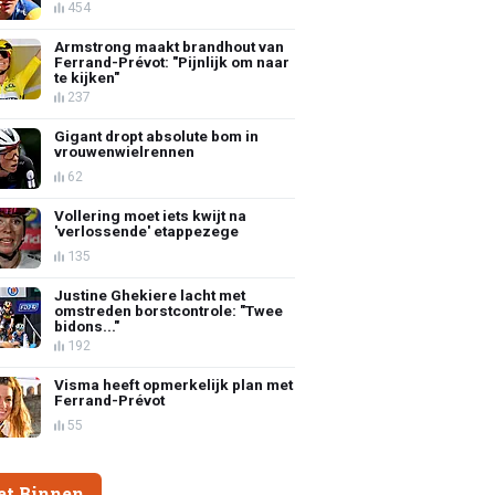
454
Armstrong maakt brandhout van
Ferrand-Prévot: "Pijnlijk om naar
te kijken"
237
Gigant dropt absolute bom in
vrouwenwielrennen
62
Vollering moet iets kwijt na
'verlossende' etappezege
135
Justine Ghekiere lacht met
omstreden borstcontrole: "Twee
bidons..."
192
Visma heeft opmerkelijk plan met
Ferrand-Prévot
55
et Binnen