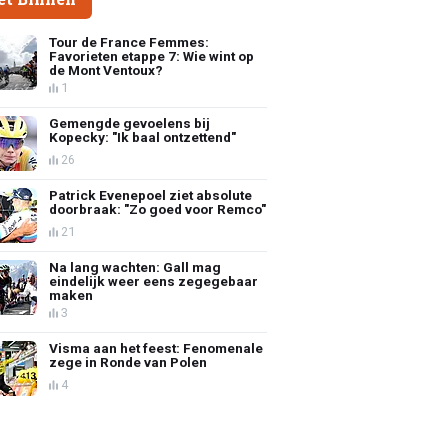
Tour de France Femmes:
Favorieten etappe 7: Wie wint op
de Mont Ventoux?
1
Gemengde gevoelens bij
Kopecky: "Ik baal ontzettend"
26
Patrick Evenepoel ziet absolute
doorbraak: "Zo goed voor Remco"
21
Na lang wachten: Gall mag
eindelijk weer eens zegegebaar
maken
3
Visma aan het feest: Fenomenale
zege in Ronde van Polen
4