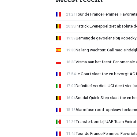
Tour de France Femmes: Favoriete
21:21
Patrick Evenepoel ziet absolute 
20:33
Gemengde gevoelens bij Kopecky: 
19:59
Na lang wachten: Gall mag eindel
19:33
Visma aan het feest: Fenomenale 
18:33
Le Court slaat toe en bezorgt AG 
17:54
Definitief verdict: UCI deelt vier 
17:02
Soudal Quick-Step slaat toe en h
16:04
Alarmfase rood: opnieuw toekomst
15:18
Transferbom bij UAE Team Emirate
14:26
Tour de France Femmes: Favoriete
11:45