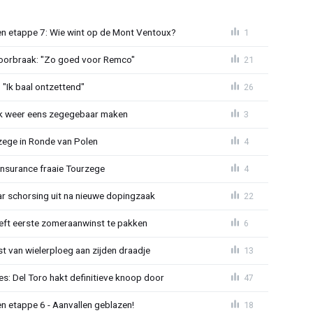
n etappe 7: Wie wint op de Mont Ventoux?
1
doorbraak: "Zo goed voor Remco"
21
"Ik baal ontzettend"
26
ijk weer eens zegegebaar maken
3
zege in Ronde van Polen
4
Insurance fraaie Tourzege
4
jaar schorsing uit na nieuwe dopingzaak
22
eeft eerste zomeraanwinst te pakken
6
 van wielerploeg aan zijden draadje
13
s: Del Toro hakt definitieve knoop door
47
n etappe 6 - Aanvallen geblazen!
18