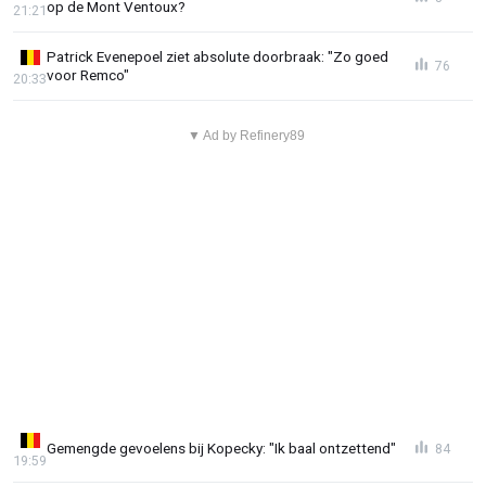
op de Mont Ventoux?
21:21
Patrick Evenepoel ziet absolute doorbraak: "Zo goed
76
voor Remco"
20:33
▼ Ad by Refinery89
Gemengde gevoelens bij Kopecky: "Ik baal ontzettend"
84
19:59