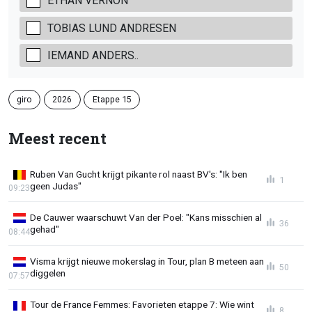
ETHAN VERNON
TOBIAS LUND ANDRESEN
IEMAND ANDERS..
giro
2026
Etappe 15
Meest recent
Ruben Van Gucht krijgt pikante rol naast BV's: "Ik ben
1
geen Judas"
09:23
De Cauwer waarschuwt Van der Poel: "Kans misschien al
36
gehad"
08:44
Visma krijgt nieuwe mokerslag in Tour, plan B meteen aan
50
diggelen
07:57
Tour de France Femmes: Favorieten etappe 7: Wie wint
8