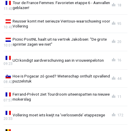
Tour de France Femmes: Favorieten etappe 6 - Aanvallen
18
geblazen!
11:45
Reusser komt met serieuze Ventoux-waarschuwing voor
95
Vollering
10:43
Picnic PostNL haalt uit na vertrek Jakobsen: "De grote
20
sprinter zagen we niet"
10:01
UCI kondigt aardverschuiving aan in vrouwenpeloton
16
09:23
Hoe is Pogacar zó goed? Wetenschap onthult opvallend
44
puzzelstuk
08:42
Ferrand-Prévot ziet Tourdroom uiteenspatten na nieuwe
11
mokerslag
07:57
Vollering moet iets kwijt na 'verlossende' etappezege
172
20:33