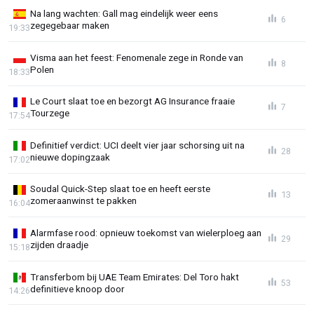
Na lang wachten: Gall mag eindelijk weer eens
6
zegegebaar maken
19:33
Visma aan het feest: Fenomenale zege in Ronde van
8
Polen
18:33
Le Court slaat toe en bezorgt AG Insurance fraaie
7
Tourzege
17:54
Definitief verdict: UCI deelt vier jaar schorsing uit na
28
nieuwe dopingzaak
17:02
Soudal Quick-Step slaat toe en heeft eerste
13
zomeraanwinst te pakken
16:04
Alarmfase rood: opnieuw toekomst van wielerploeg aan
29
zijden draadje
15:18
Transferbom bij UAE Team Emirates: Del Toro hakt
53
definitieve knoop door
14:26