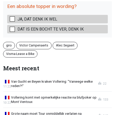
Een absolute topper in wording?
JA, DAT DENK IK WEL
DAT IS EEN BOCHT TE VER, DENK IK
giro
Victor Campenaerts
Alec Segaert
Visma-Lease a Bike
Meest recent
Van Gucht en Beyen kraken Vollering: "Vanwege welke
22
reden?!"
11:22
Vollering komt met opmerkelijke reactie na blufpoker op
133
Mont Ventoux
10:22
Grote naam moet Tour onmiddellijk verlaten na