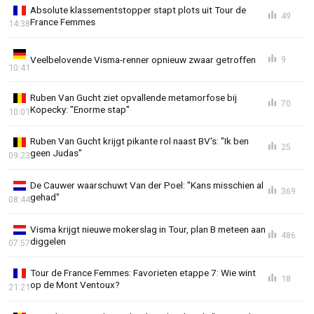
Absolute klassementstopper stapt plots uit Tour de
49
France Femmes
14:38
Veelbelovende Visma-renner opnieuw zwaar getroffen
9
10:41
Ruben Van Gucht ziet opvallende metamorfose bij
70
Kopecky: "Enorme stap"
10:01
Ruben Van Gucht krijgt pikante rol naast BV's: "Ik ben
25
geen Judas"
09:23
De Cauwer waarschuwt Van der Poel: "Kans misschien al
369
gehad"
08:44
Visma krijgt nieuwe mokerslag in Tour, plan B meteen aan
486
diggelen
07:57
Tour de France Femmes: Favorieten etappe 7: Wie wint
18
op de Mont Ventoux?
21:21