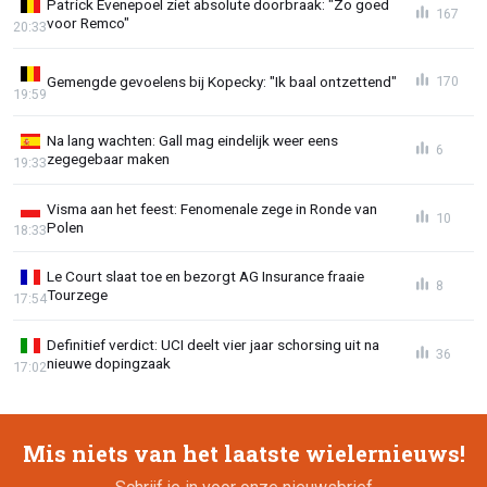
Patrick Evenepoel ziet absolute doorbraak: "Zo goed
167
voor Remco"
20:33
Gemengde gevoelens bij Kopecky: "Ik baal ontzettend"
170
19:59
Na lang wachten: Gall mag eindelijk weer eens
6
zegegebaar maken
19:33
Visma aan het feest: Fenomenale zege in Ronde van
10
Polen
18:33
Le Court slaat toe en bezorgt AG Insurance fraaie
8
Tourzege
17:54
Definitief verdict: UCI deelt vier jaar schorsing uit na
36
nieuwe dopingzaak
17:02
Mis niets van het laatste wielernieuws!