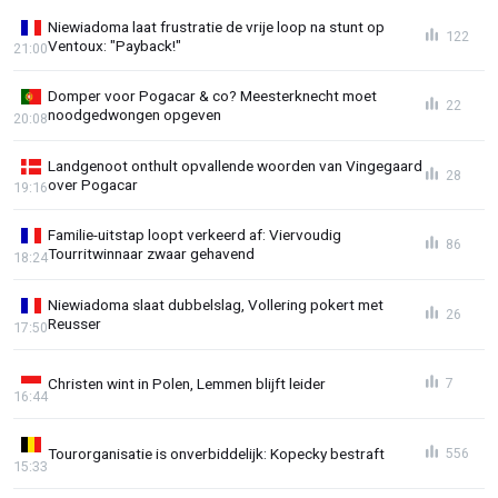
Niewiadoma laat frustratie de vrije loop na stunt op
122
Ventoux: "Payback!"
21:00
Domper voor Pogacar & co? Meesterknecht moet
22
noodgedwongen opgeven
20:08
Landgenoot onthult opvallende woorden van Vingegaard
28
over Pogacar
19:16
Familie-uitstap loopt verkeerd af: Viervoudig
86
Tourritwinnaar zwaar gehavend
18:24
Niewiadoma slaat dubbelslag, Vollering pokert met
26
Reusser
17:50
Christen wint in Polen, Lemmen blijft leider
7
16:44
Tourorganisatie is onverbiddelijk: Kopecky bestraft
556
15:33