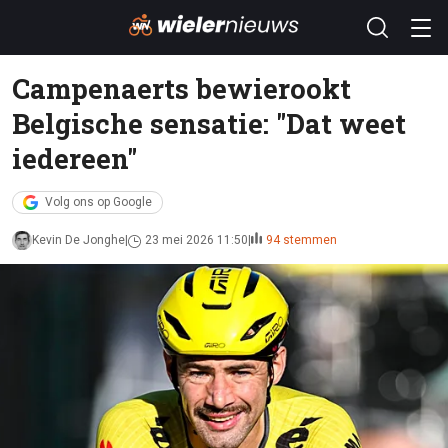
Campenaerts bewierookt
Belgische sensatie: "Dat weet
iedereen"
Volg ons op Google
Kevin De Jonghe
23 mei 2026 11:50
94 stemmen