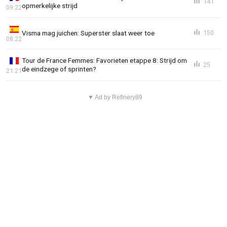
141
opmerkelijke strijd
09:22
Visma mag juichen: Superster slaat weer toe
150
08:22
Tour de France Femmes: Favorieten etappe 8: Strijd om
25
de eindzege of sprinten?
21:21
▼ Ad by Refinery89