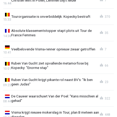
Christen wint in Polen, Lemmen blijft leider
7
16:44
Tourorganisatie is onverbiddelijk: Kopecky bestraft
370
15:33
Absolute klassementstopper stapt plots uit Tour de
35
France Femmes
14:38
Veelbelovende Visma-renner opnieuw zwaar getroffen
7
10:41
Ruben Van Gucht ziet opvallende metamorfose bij
66
Kopecky: "Enorme stap"
10:01
Ruben Van Gucht krijgt pikante rol naast BV's: "Ik ben
23
geen Judas"
09:23
De Cauwer waarschuwt Van der Poel: "Kans misschien al
322
gehad"
08:44
Visma krijgt nieuwe mokerslag in Tour, plan B meteen aan
448
diggelen