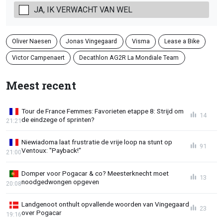
JA, IK VERWACHT VAN WEL
Oliver Naesen
Jonas Vingegaard
Visma
Lease a Bike
Victor Campenaert
Decathlon AG2R La Mondiale Team
Meest recent
Tour de France Femmes: Favorieten etappe 8: Strijd om
14
de eindzege of sprinten?
21:21
Niewiadoma laat frustratie de vrije loop na stunt op
91
Ventoux: "Payback!"
21:00
Domper voor Pogacar & co? Meesterknecht moet
13
noodgedwongen opgeven
20:08
Landgenoot onthult opvallende woorden van Vingegaard
23
over Pogacar
19:16