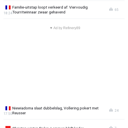
Familie-uitstap loopt verkeerd af: Viervoudig
65
Tourritwinnaar zwaar gehavend
18:24
▼ Ad by Refinery89
Niewiadoma slaat dubbelslag, Vollering pokert met
24
Reusser
17:50