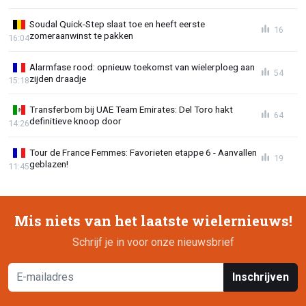
Soudal Quick-Step slaat toe en heeft eerste
16
zomeraanwinst te pakken
16:04
Alarmfase rood: opnieuw toekomst van wielerploeg aan
54
zijden draadje
15:18
Transferbom bij UAE Team Emirates: Del Toro hakt
64
definitieve knoop door
14:26
Tour de France Femmes: Favorieten etappe 6 - Aanvallen
19
geblazen!
11:45
Mis niets van het laatste wielernieuws!
Schrijf je in voor onze nieuwsbrief
Inschrijven