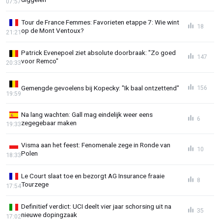
07:57
Tour de France Femmes: Favorieten etappe 7: Wie wint
18
op de Mont Ventoux?
21:21
Patrick Evenepoel ziet absolute doorbraak: "Zo goed
147
voor Remco"
20:33
Gemengde gevoelens bij Kopecky: "Ik baal ontzettend"
156
19:59
Na lang wachten: Gall mag eindelijk weer eens
6
zegegebaar maken
19:33
Visma aan het feest: Fenomenale zege in Ronde van
10
Polen
18:33
Le Court slaat toe en bezorgt AG Insurance fraaie
8
Tourzege
17:54
Definitief verdict: UCI deelt vier jaar schorsing uit na
35
nieuwe dopingzaak
17:02