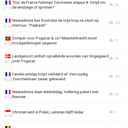
Tour de France Femmes: Favorieten etappe 8: Strijd om
26
de eindzege of sprinten?
21:21
Niewiadoma laat frustratie de vrije loop na stunt op
155
Ventoux: "Payback!"
21:00
Domper voor Pogacar & co? Meesterknecht moet
31
noodgedwongen opgeven
20:08
Landgenoot onthult opvallende woorden van Vingegaard
39
over Pogacar
19:16
Familie-uitstap loopt verkeerd af: Viervoudig
107
Tourritwinnaar zwaar gehavend
18:24
Niewiadoma slaat dubbelslag, Vollering pokert met
26
Reusser
17:50
Christen wint in Polen, Lemmen blijft leider
7
16:44