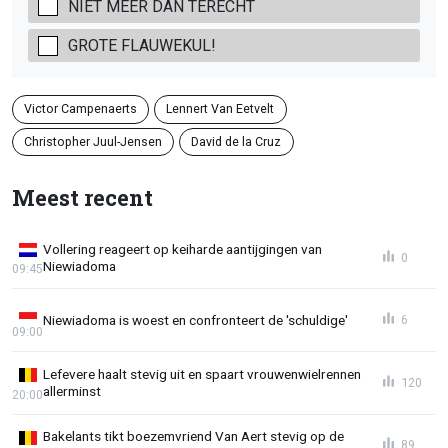
NIET MEER DAN TERECHT
GROTE FLAUWEKUL!
Victor Campenaerts
Lennert Van Eetvelt
Christopher Juul-Jensen
David de la Cruz
Meest recent
Vollering reageert op keiharde aantijgingen van
0
Niewiadoma
09:45
Niewiadoma is woest en confronteert de 'schuldige'
6
09:00
Lefevere haalt stevig uit en spaart vrouwenwielrennen
120
allerminst
20:00
Bakelants tikt boezemvriend Van Aert stevig op de
89