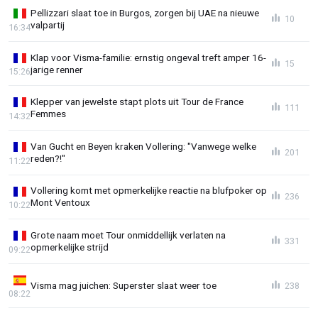
Pellizzari slaat toe in Burgos, zorgen bij UAE na nieuwe
10
valpartij
16:34
Klap voor Visma-familie: ernstig ongeval treft amper 16-
15
jarige renner
15:26
Klepper van jewelste stapt plots uit Tour de France
111
Femmes
14:32
Van Gucht en Beyen kraken Vollering: "Vanwege welke
201
reden?!"
11:22
Vollering komt met opmerkelijke reactie na blufpoker op
236
Mont Ventoux
10:22
Grote naam moet Tour onmiddellijk verlaten na
331
opmerkelijke strijd
09:22
Visma mag juichen: Superster slaat weer toe
238
08:22