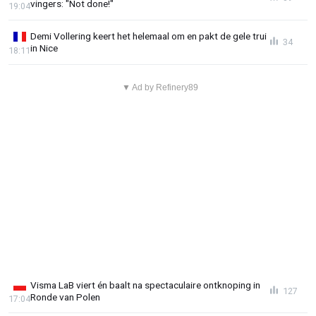
vingers: "Not done!"
19:04
Demi Vollering keert het helemaal om en pakt de gele trui
34
in Nice
18:11
▼ Ad by Refinery89
Visma LaB viert én baalt na spectaculaire ontknoping in
127
Ronde van Polen
17:04