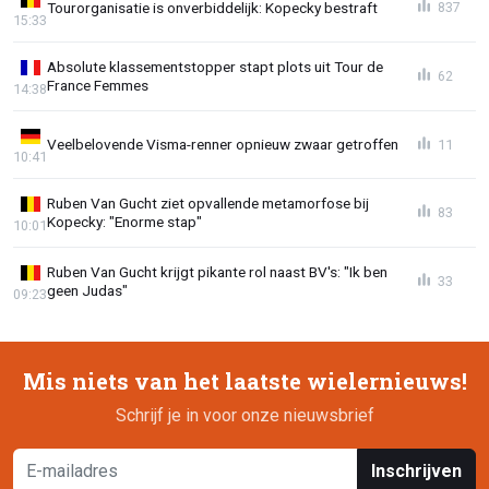
Tourorganisatie is onverbiddelijk: Kopecky bestraft
837
15:33
Absolute klassementstopper stapt plots uit Tour de
62
France Femmes
14:38
Veelbelovende Visma-renner opnieuw zwaar getroffen
11
10:41
Ruben Van Gucht ziet opvallende metamorfose bij
83
Kopecky: "Enorme stap"
10:01
Ruben Van Gucht krijgt pikante rol naast BV's: "Ik ben
33
geen Judas"
09:23
Mis niets van het laatste wielernieuws!
Schrijf je in voor onze nieuwsbrief
Inschrijven