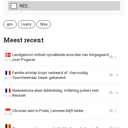
NEE..
giro
Livyns
Silva
Meest recent
Landgenoot onthult opvallende woorden van Vingegaard
3
over Pogacar
19:16
Familie-uitstap loopt verkeerd af: Viervoudig
15
Tourritwinnaar zwaar gehavend
18:24
Niewiadoma slaat dubbelslag, Vollering pokert met
16
Reusser
17:50
Christen wint in Polen, Lemmen blijft leider
3
16:44