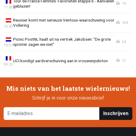
Tour de France Femmes: Favorieten etappe 6 - Aanvallen
19
geblazen!
11:45
Reusser komt met serieuze Ventoux-waarschuwing voor
169
Vollering
10:43
Picnic PostNL haalt uit na vertrek Jakobsen: "De grote
24
sprinter zagen we niet"
10:01
UCI kondigt aardverschuiving aan in vrouwenpeloton
17
09:23
Mis niets van het laatste wielernieuws!
Schrijf je in voor onze nieuwsbrief
Inschrijven