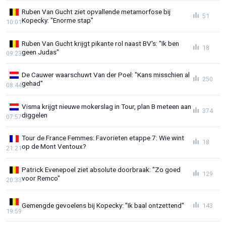
Ruben Van Gucht ziet opvallende metamorfose bij
51
Kopecky: "Enorme stap"
10:01
Ruben Van Gucht krijgt pikante rol naast BV's: "Ik ben
18
geen Judas"
09:23
De Cauwer waarschuwt Van der Poel: "Kans misschien al
250
gehad"
08:44
Visma krijgt nieuwe mokerslag in Tour, plan B meteen aan
374
diggelen
07:57
Tour de France Femmes: Favorieten etappe 7: Wie wint
18
op de Mont Ventoux?
21:21
Patrick Evenepoel ziet absolute doorbraak: "Zo goed
129
voor Remco"
20:33
Gemengde gevoelens bij Kopecky: "Ik baal ontzettend"
143
19:59