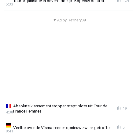
Tourorganisatie is onverbiddelijk: Kopecky bestraft
124
15:33
▼ Ad by Refinery89
Absolute klassementstopper stapt plots uit Tour de
19
France Femmes
14:38
Veelbelovende Visma-renner opnieuw zwaar getroffen
5
10:41