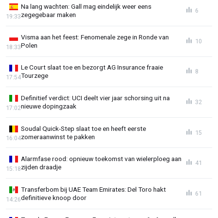
Na lang wachten: Gall mag eindelijk weer eens
6
zegegebaar maken
19:33
Visma aan het feest: Fenomenale zege in Ronde van
10
Polen
18:33
Le Court slaat toe en bezorgt AG Insurance fraaie
8
Tourzege
17:54
Definitief verdict: UCI deelt vier jaar schorsing uit na
32
nieuwe dopingzaak
17:02
Soudal Quick-Step slaat toe en heeft eerste
15
zomeraanwinst te pakken
16:04
Alarmfase rood: opnieuw toekomst van wielerploeg aan
41
zijden draadje
15:18
Transferbom bij UAE Team Emirates: Del Toro hakt
61
definitieve knoop door
14:26