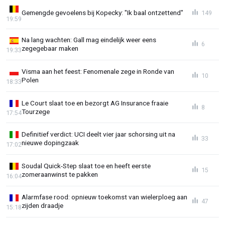
Gemengde gevoelens bij Kopecky: "Ik baal ontzettend"
149
19:59
Na lang wachten: Gall mag eindelijk weer eens
6
zegegebaar maken
19:33
Visma aan het feest: Fenomenale zege in Ronde van
10
Polen
18:33
Le Court slaat toe en bezorgt AG Insurance fraaie
8
Tourzege
17:54
Definitief verdict: UCI deelt vier jaar schorsing uit na
33
nieuwe dopingzaak
17:02
Soudal Quick-Step slaat toe en heeft eerste
15
zomeraanwinst te pakken
16:04
Alarmfase rood: opnieuw toekomst van wielerploeg aan
47
zijden draadje
15:18