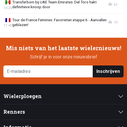
Transferbom bij UAE Team Emirates: Del Toro hakt
62
definitieve knoop door
14:26
Tour de France Femmes: Favorieten etappe 6 - Aanvallen
19
geblazen!
11:45
Mis niets van het laatste wielernieuws!
Schrijf je in voor onze nieuwsbrief
Inschrijven
Wielerploegen
Renners