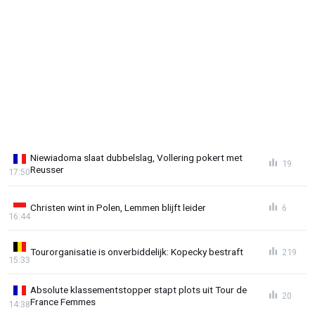
Niewiadoma slaat dubbelslag, Vollering pokert met
19
Reusser
17:50
Christen wint in Polen, Lemmen blijft leider
6
16:44
Tourorganisatie is onverbiddelijk: Kopecky bestraft
219
15:33
Absolute klassementstopper stapt plots uit Tour de
20
France Femmes
14:38