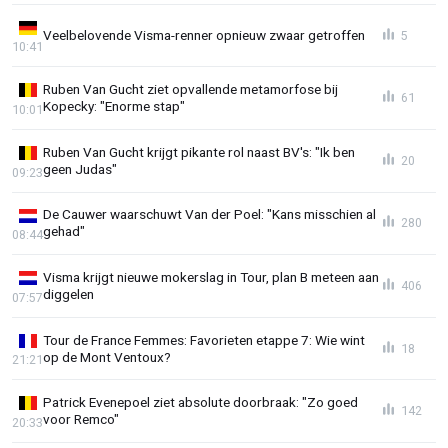
Veelbelovende Visma-renner opnieuw zwaar getroffen
5
10:41
Ruben Van Gucht ziet opvallende metamorfose bij
61
Kopecky: "Enorme stap"
10:01
Ruben Van Gucht krijgt pikante rol naast BV's: "Ik ben
20
geen Judas"
09:23
De Cauwer waarschuwt Van der Poel: "Kans misschien al
280
gehad"
08:44
Visma krijgt nieuwe mokerslag in Tour, plan B meteen aan
406
diggelen
07:57
Tour de France Femmes: Favorieten etappe 7: Wie wint
18
op de Mont Ventoux?
21:21
Patrick Evenepoel ziet absolute doorbraak: "Zo goed
142
voor Remco"
20:33