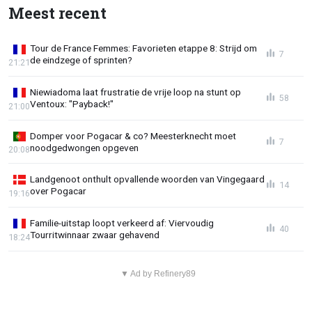
Meest recent
Tour de France Femmes: Favorieten etappe 8: Strijd om
7
de eindzege of sprinten?
21:21
Niewiadoma laat frustratie de vrije loop na stunt op
58
Ventoux: "Payback!"
21:00
Domper voor Pogacar & co? Meesterknecht moet
7
noodgedwongen opgeven
20:08
Landgenoot onthult opvallende woorden van Vingegaard
14
over Pogacar
19:16
Familie-uitstap loopt verkeerd af: Viervoudig
40
Tourritwinnaar zwaar gehavend
18:24
▼ Ad by Refinery89