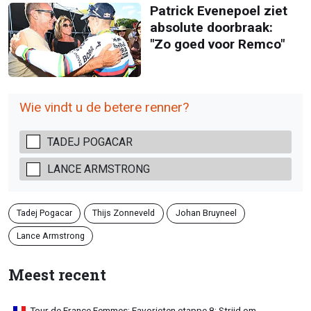
Patrick Evenepoel ziet
absolute doorbraak:
"Zo goed voor Remco"
Wie vindt u de betere renner?
TADEJ POGACAR
LANCE ARMSTRONG
Tadej Pogacar
Thijs Zonneveld
Johan Bruyneel
Lance Armstrong
Meest recent
Tour de France Femmes: Favorieten etappe 8: Strijd om