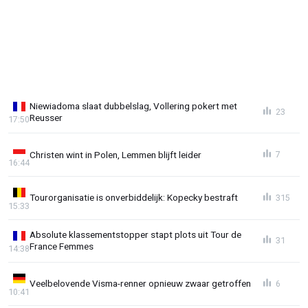
Niewiadoma slaat dubbelslag, Vollering pokert met
23
Reusser
17:50
Christen wint in Polen, Lemmen blijft leider
7
16:44
Tourorganisatie is onverbiddelijk: Kopecky bestraft
315
15:33
Absolute klassementstopper stapt plots uit Tour de
31
France Femmes
14:38
Veelbelovende Visma-renner opnieuw zwaar getroffen
6
10:41