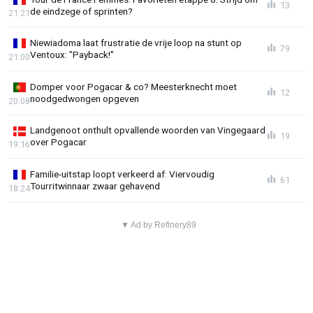
13
de eindzege of sprinten?
21:21
Niewiadoma laat frustratie de vrije loop na stunt op
79
Ventoux: "Payback!"
21:00
Domper voor Pogacar & co? Meesterknecht moet
12
noodgedwongen opgeven
20:08
Landgenoot onthult opvallende woorden van Vingegaard
19
over Pogacar
19:16
Familie-uitstap loopt verkeerd af: Viervoudig
61
Tourritwinnaar zwaar gehavend
18:24
▼ Ad by Refinery89