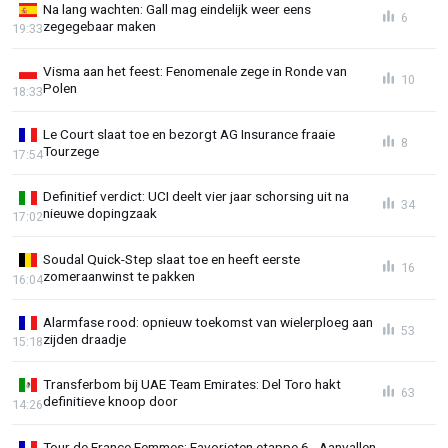
Na lang wachten: Gall mag eindelijk weer eens
6
zegegebaar maken
19:33
Visma aan het feest: Fenomenale zege in Ronde van
10
Polen
18:33
Le Court slaat toe en bezorgt AG Insurance fraaie
8
Tourzege
17:54
Definitief verdict: UCI deelt vier jaar schorsing uit na
34
nieuwe dopingzaak
17:02
Soudal Quick-Step slaat toe en heeft eerste
16
zomeraanwinst te pakken
16:04
Alarmfase rood: opnieuw toekomst van wielerploeg aan
53
zijden draadje
15:18
Transferbom bij UAE Team Emirates: Del Toro hakt
63
definitieve knoop door
14:26
Tour de France Femmes: Favorieten etappe 6 - Aanvallen