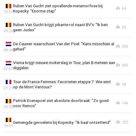
Ruben Van Gucht ziet opvallende metamorfose bij
64
Kopecky: "Enorme stap"
10:01
Ruben Van Gucht krijgt pikante rol naast BV's: "Ik ben
23
geen Judas"
09:23
De Cauwer waarschuwt Van der Poel: "Kans misschien al
306
gehad"
08:44
Visma krijgt nieuwe mokerslag in Tour, plan B meteen aan
435
diggelen
07:57
Tour de France Femmes: Favorieten etappe 7: Wie wint
18
op de Mont Ventoux?
21:21
Patrick Evenepoel ziet absolute doorbraak: "Zo goed
146
voor Remco"
20:33
Gemengde gevoelens bij Kopecky: "Ik baal ontzettend"
152
19:59