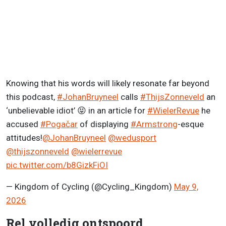
Knowing that his words will likely resonate far beyond
this podcast,
#JohanBruyneel
calls
#ThijsZonneveld
an
‘unbelievable idiot’ 😝 in an article for
#WielerRevue
he
accused
#Pogačar
of displaying
#Armstrong
-esque
attitudes!
@JohanBruyneel
@wedusport
@thijszonneveld
@wielerrevue
pic.twitter.com/b8GizkFiOI
— Kingdom of Cycling (@Cycling_Kingdom)
May 9,
2026
Rel volledig ontspoord