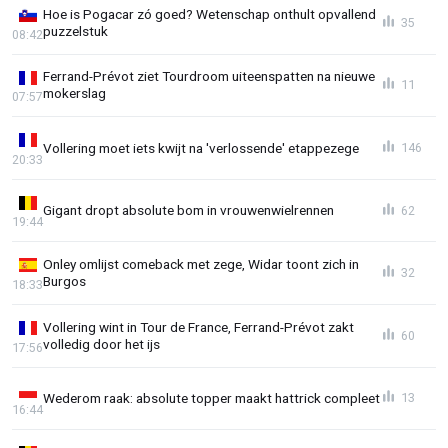
Hoe is Pogacar zó goed? Wetenschap onthult opvallend
35
puzzelstuk
08:42
Ferrand-Prévot ziet Tourdroom uiteenspatten na nieuwe
11
mokerslag
07:57
Vollering moet iets kwijt na 'verlossende' etappezege
146
20:33
Gigant dropt absolute bom in vrouwenwielrennen
62
19:44
Onley omlijst comeback met zege, Widar toont zich in
32
Burgos
18:33
Vollering wint in Tour de France, Ferrand-Prévot zakt
60
volledig door het ijs
17:56
Wederom raak: absolute topper maakt hattrick compleet
13
16:44