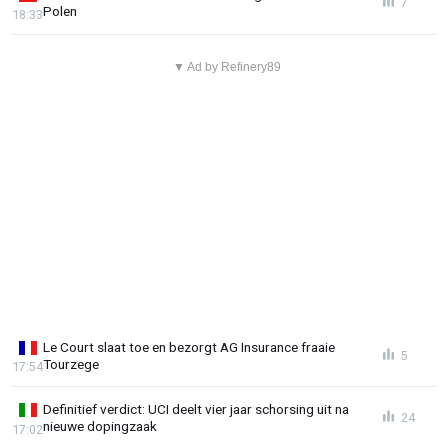
7
Polen
18:33
▼ Ad by Refinery89
Le Court slaat toe en bezorgt AG Insurance fraaie
5
Tourzege
17:54
Definitief verdict: UCI deelt vier jaar schorsing uit na
24
nieuwe dopingzaak
17:02