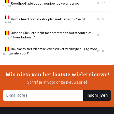
Roodhooft pleit voor ingrijpende verandering
16
15:44
Visma heeft opmerkelijk plan met Ferrand-Prévot
55
14:44
Justine Ghekiere lacht met omstreden borstcontrole:
199
"Twee bidons..."
10:47
Bakelants ziet Vlaamse kweekvijver verdwijnen: "Erg voor
8
wielersport"
09:24
Mis niets van het laatste wielernieuws!
Schrijf je in voor onze nieuwsbrief
Inschrijven