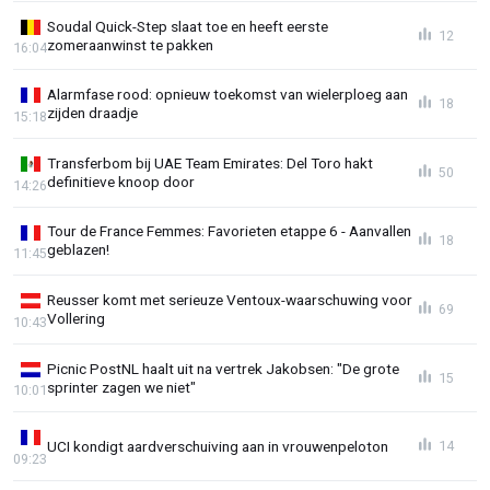
Soudal Quick-Step slaat toe en heeft eerste
12
zomeraanwinst te pakken
16:04
Alarmfase rood: opnieuw toekomst van wielerploeg aan
18
zijden draadje
15:18
Transferbom bij UAE Team Emirates: Del Toro hakt
50
definitieve knoop door
14:26
Tour de France Femmes: Favorieten etappe 6 - Aanvallen
18
geblazen!
11:45
Reusser komt met serieuze Ventoux-waarschuwing voor
69
Vollering
10:43
Picnic PostNL haalt uit na vertrek Jakobsen: "De grote
15
sprinter zagen we niet"
10:01
UCI kondigt aardverschuiving aan in vrouwenpeloton
14
09:23