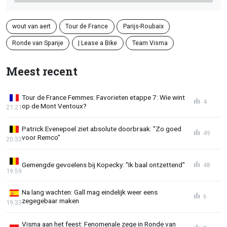
wout van aert
Tour de France
Parijs-Roubaix
Ronde van Spanje
| Lease a Bike
Team Visma
Meest recent
Tour de France Femmes: Favorieten etappe 7: Wie wint
4
op de Mont Ventoux?
21:21
Patrick Evenepoel ziet absolute doorbraak: "Zo goed
49
voor Remco"
20:33
Gemengde gevoelens bij Kopecky: "Ik baal ontzettend"
48
19:59
Na lang wachten: Gall mag eindelijk weer eens
6
zegegebaar maken
19:33
Visma aan het feest: Fenomenale zege in Ronde van