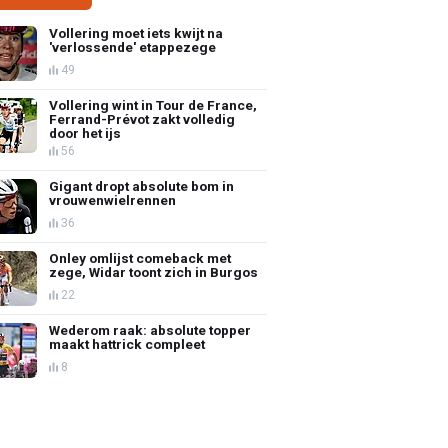
Vollering moet iets kwijt na
'verlossende' etappezege
49
Vollering wint in Tour de France,
Ferrand-Prévot zakt volledig
door het ijs
56
Gigant dropt absolute bom in
vrouwenwielrennen
36
Onley omlijst comeback met
zege, Widar toont zich in Burgos
22
Wederom raak: absolute topper
maakt hattrick compleet
8