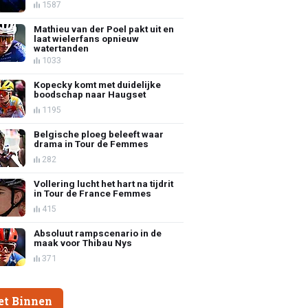
1587
Mathieu van der Poel pakt uit en
laat wielerfans opnieuw
watertanden
1033
Kopecky komt met duidelijke
boodschap naar Haugset
1195
Belgische ploeg beleeft waar
drama in Tour de Femmes
282
Vollering lucht het hart na tijdrit
in Tour de France Femmes
415
Absoluut rampscenario in de
maak voor Thibau Nys
371
et Binnen