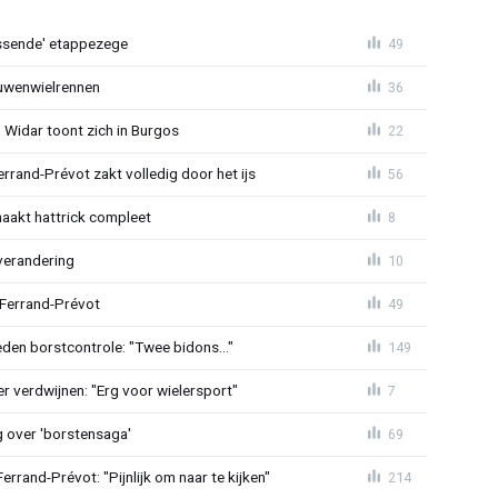
lossende' etappezege
49
ouwenwielrennen
36
 Widar toont zich in Burgos
22
errand-Prévot zakt volledig door het ijs
56
aakt hattrick compleet
8
verandering
10
 Ferrand-Prévot
49
den borstcontrole: "Twee bidons..."
149
r verdwijnen: "Erg voor wielersport"
7
g over 'borstensaga'
69
rand-Prévot: "Pijnlijk om naar te kijken"
214