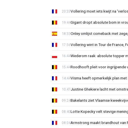
Vollering moet iets kwijt na 'ver
20:33
Gigant dropt absolute bom in vr
19:44
Onley omlijst comeback met zege,
18:33
Vollering wint in Tour de France, F
17:56
Wederom raak: absolute topper m
16:44
Roodhooft pleit voor ingrijpende 
15:44
Visma heeft opmerkelijk plan met
14:44
Justine Ghekiere lacht met omstre
10:47
Bakelants ziet Vlaamse kweekvijve
09:24
Lotte Kopecky velt stevige menin
08:40
Armstrong maakt brandhout van Fer
08:04