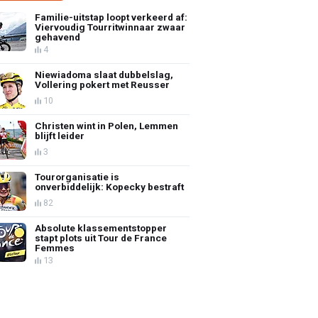
Familie-uitstap loopt verkeerd af:
Viervoudig Tourritwinnaar zwaar
gehavend
4
Niewiadoma slaat dubbelslag,
Vollering pokert met Reusser
10
Christen wint in Polen, Lemmen
blijft leider
3
Tourorganisatie is
onverbiddelijk: Kopecky bestraft
82
Absolute klassementstopper
stapt plots uit Tour de France
Femmes
13