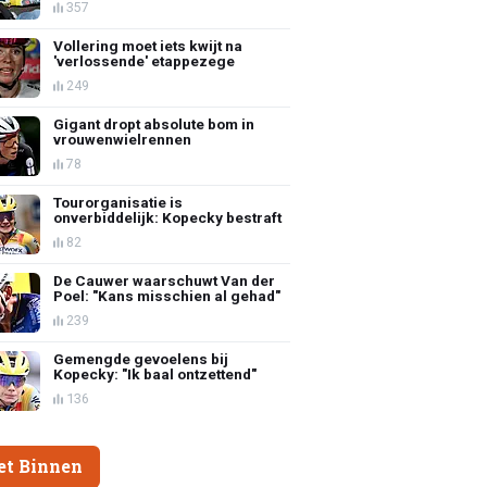
357
Vollering moet iets kwijt na
'verlossende' etappezege
249
Gigant dropt absolute bom in
vrouwenwielrennen
78
Tourorganisatie is
onverbiddelijk: Kopecky bestraft
82
De Cauwer waarschuwt Van der
Poel: "Kans misschien al gehad"
239
Gemengde gevoelens bij
Kopecky: "Ik baal ontzettend"
136
et Binnen