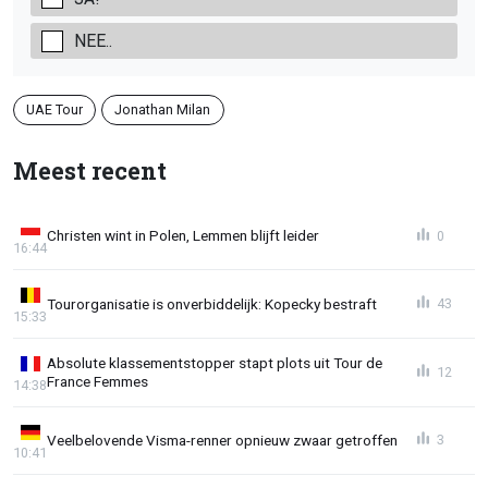
NEE..
UAE Tour
Jonathan Milan
Meest recent
Christen wint in Polen, Lemmen blijft leider
0
16:44
Tourorganisatie is onverbiddelijk: Kopecky bestraft
43
15:33
Absolute klassementstopper stapt plots uit Tour de
12
France Femmes
14:38
Veelbelovende Visma-renner opnieuw zwaar getroffen
3
10:41