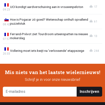
UCI kondigt aardverschuiving aan in vrouwenpeloton
17
09:23
Hoe is Pogacar zó goed? Wetenschap onthult opvallend
61
puzzelstuk
08:42
Ferrand-Prévot ziet Tourdroom uiteenspatten na nieuwe
13
mokerslag
07:57
Vollering moet iets kwijt na 'verlossende' etappezege
244
20:33
Mis niets van het laatste wielernieuws!
Schrijf je in voor onze nieuwsbrief
Inschrijven