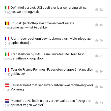
Definitief verdict: UCI deelt vier jaar schorsing uit na
32
nieuwe dopingzaak
17:02
Soudal Quick-Step slaat toe en heeft eerste
15
zomeraanwinst te pakken
16:04
Alarmfase rood: opnieuw toekomst van wielerploeg aan
40
zijden draadje
15:18
Transferbom bij UAE Team Emirates: Del Toro hakt
61
definitieve knoop door
14:26
Tour de France Femmes: Favorieten etappe 6 - Aanvallen
19
geblazen!
11:45
Reusser komt met serieuze Ventoux-waarschuwing voor
165
Vollering
10:43
Picnic PostNL haalt uit na vertrek Jakobsen: "De grote
24
sprinter zagen we niet"
10:01