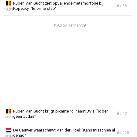
Ruben Van Gucht ziet opvallende metamorfose bij
38
Kopecky: "Enorme stap"
10:01
▼ Ad by Refinery89
Ruben Van Gucht krijgt pikante rol naast BV's: "Ik ben
17
geen Judas"
09:23
De Cauwer waarschuwt Van der Poel: "Kans misschien al
220
gehad"
08:44