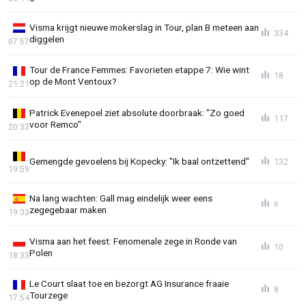
Visma krijgt nieuwe mokerslag in Tour, plan B meteen aan
334
diggelen
07:57
Tour de France Femmes: Favorieten etappe 7: Wie wint
18
op de Mont Ventoux?
21:21
Patrick Evenepoel ziet absolute doorbraak: "Zo goed
117
voor Remco"
20:33
Gemengde gevoelens bij Kopecky: "Ik baal ontzettend"
132
19:59
Na lang wachten: Gall mag eindelijk weer eens
6
zegegebaar maken
19:33
Visma aan het feest: Fenomenale zege in Ronde van
10
Polen
18:33
Le Court slaat toe en bezorgt AG Insurance fraaie
8
Tourzege
17:54